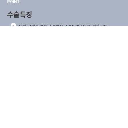
POINT
수술특징
1
입안 절개를 통해 수술하므로 흉터가 보이지 않습니다.
2
개인별 맞춤 보형물로 최적의 볼륨을 살려 자연스럽습니다.
3
스크류를 이용하여 고정하므로 보형물의 위치 이동이 없습니
다.
4
오랜 수술 노하루로 신경 손상의 걱정이 없습니다.
ENGLISH
Bahasa Indonesia
中文
Tiếng Việt
日本語