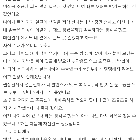
인상을 조금만 써도 많이 찌푸린 것 같이 보여 때론 오해를 받기도 하는 것
같았어요.
나이가 들면 자기 얼굴에 책임을 져야 한다는데 난 정말 순하고 여린데 왜
내 얼굴은 인상이 이렇게 반대로 생겼을까?? 억울하다는 생각을 했죠.
대인관계 에서도 내 옆에서 말도 못 걸겠다고 하구요..
사실은 내가 얼마나 푼순데..
그리고 나이도 50이 넘어 입가에 8자 주름 뺨 등에 살이 빠져 늙어 보였는
데 배에서 지방을 빼어 얼굴에 넣으면 부작용도 없고 요즘은 더 방법이 개
발되어 더 미세하게 넣는다하여 수술했는데 꺼진부위가 탱탱해져 젊어보
이고 인상도 순해졌답니다.
원장님께서 얼굴전체가 다 발란스가 맞도 록 이마, 턱,뺨,쳐진 눈위등을 두
루 두루 다 넣어주셔서 너무 좋았어요..
또 입위 언저리도 주름살이 생겨 음식을 먹으면 할머니 같이 조글조글 해
지 기 시작했는데 다 좋아 졌어요.
이젠 나이 먹어 갔구나 하는 생각을 했는데 아~~ 나도 다시 젊음을 찾을 수
있구나.!! 하는 마음에 자신감도 생겼답니다.
그 뿐 아니예요..
뱃살도 지방을 빼내어 수술 후 깨어 보니 내 배에 똥배가 없어져서 내 배가