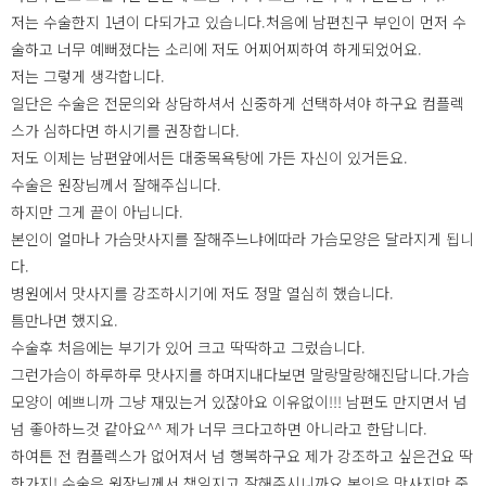
저는 수술한지 1년이 다되가고 있습니다.처음에 남편친구 부인이 먼저 수
술하고 너무 예뻐졌다는 소리에 저도 어찌어찌하여 하게되었어요.
저는 그렇게 생각합니다.
일단은 수술은 전문의와 상담하셔서 신중하게 선택하셔야 하구요 컴플렉
스가 심하다면 하시기를 권장합니다.
저도 이제는 남편앞에서든 대중목욕탕에 가든 자신이 있거든요.
수술은 원장님께서 잘해주십니다.
하지만 그게 끝이 아닙니다.
본인이 얼마나 가슴맛사지를 잘해주느냐에따라 가슴모양은 달라지게 됩니
다.
병원에서 맛사지를 강조하시기에 저도 정말 열심히 했습니다.
틈만나면 했지요.
수술후 처음에는 부기가 있어 크고 딱딱하고 그렀습니다.
그런가슴이 하루하루 맛사지를 하며지내다보면 말랑말랑해진답니다.가슴
모양이 예쁘니까 그냥 재밌는거 있잖아요 이유없이!!! 남편도 만지면서 넘
넘 좋아하느것 같아요^^ 제가 너무 크다고하면 아니라고 한답니다.
하여튼 전 컴플렉스가 없어져서 넘 행복하구요 제가 강조하고 싶은건요 딱
한가지! 수술은 원장님께서 책임지고 잘해주시니까요 본인은 맛사지만 죽