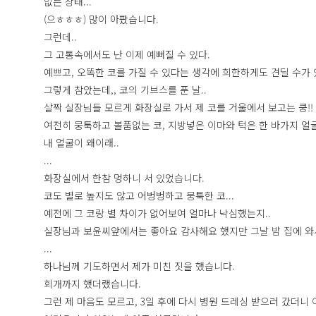
없는 상태...
(으ㅎㅎㅎ) 많이 아팠습니다.
그런데..
그 고통속에서도 난 이제 예뻐질 수 있다.
예쁘고, 오똑한 코를 가질 수 있다는 생각에 희한하게도 견딜 수가
그렇게 참았는데,, 코의 기브스를 푼 날..
살짝 실장님들 모르게 화장실로 가서 제 코를 거울에서 보고는 쿵!!
여전히 뭉툭하고 볼품없는 코, 지방넣은 이마와 턱은 한 바가지 얼굴
내 얼굴이 왜이래..
...
화장실에서 한참 멍하니 서 있었습니다.
코도 별로 높지도 않고 어벙벙하고 뭉툭한 코...
예전에 그 코랑 별 차이가 없어보여 얼마나 낙심했는지..
실장님과 보윤씨앞에서는 좋아요 감사해요 했지만 그날 밤 집에 와서
...
하나님께 기도하면서 제가 미친 짓을 했습니다.
회개까지 했더랬습니다.
그런 제 마음도 모르고, 3일 후에 다시 병원 드레싱 받으러 갔더니 