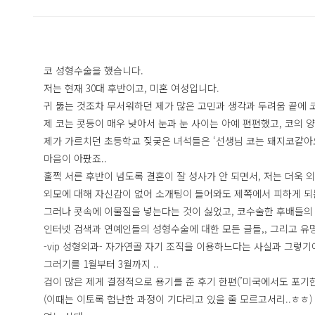
코 성형수술을 했습니다.
저는 현재 30대 후반이고, 미혼 여성입니다.
귀 뚫는 것조차 무서워하던 제가 많은 고민과 생각과 두려움 끝에 코
제 코는 콧등이 매우 낮아서 눈과 눈 사이는 아예 편편했고, 코의 
제가 가르치던 초등학교 짖궂은 녀석들은 ‘선생님 코는 돼지코같아요
마음이 아팠죠..
훌쩍 서른 후반이 넘도록 결혼이 잘 성사가 안 되면서, 저는 더욱 
외모에 대해 자신감이 없어 소개팅이 들어와도 제쪽에서 피하게 되
그러나 콧속에 이물질을 넣는다는 것이 싫었고, 코수술한 후배들의
인터넷 검색과 연예인들의 성형수술에 대한 모든 글들,, 그리고 유
-vip 성형외과- 자가연골 자기 조직을 이용하느다는 사실과 그렇기
그러기를 1월부터 3월까지 ..
겁이 많은 제게 결정적으로 용기를 준 후기 한편(’미국에서도 포기한 
(이때는 이토록 험난한 과정이 기다리고 있을 줄 모르고서리..ㅎㅎ)