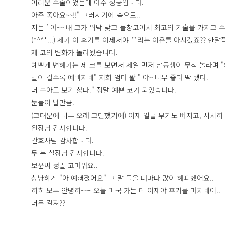
어려운 수술이었는데 아주 성공입니다.
아주 좋아요~~!!" 그러시기에 속으로..
저는 ’ 아~~ 내 코가 워낙 낮고 들창코여서 최고의 기술을 가지고
(*^^*...) 제가 이 후기를 이제서야 올리는 이유를 아시겠죠?? 한달
제 코의 변화가 놀라웠습니다.
예쁘게 변해가는 제 코를 보면서 제일 먼저 남동생이 무척 놀라며 "와
날이 갈수록 예뻐지네" 저희 엄마 왈 " 야~ 너무 좋다 딱 됐다.
더 높아도 보기 싫다." 정말 예쁜 코가 되었습니다.
눈물이 날만큼.
(코때문에 너무 오래 고민했기에) 이제 얼굴 부기도 빠지고, 서서히
원장님 감사합니다.
간호사님 감사합니다.
두 분 실장님 감사합니다.
보윤씨 정말 고마워요..
상냥하게 "아 예뻐졌어요" 그 말 들을 때마다 많이 해피했어요..
히히 모두 안녕히~~~ 오늘 미국 가는 데 이제야 후기를 마치네여..
너무 길져??