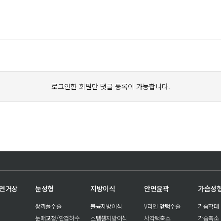
로그인한 회원만 댓글 등록이 가능합니다.
안면거상
눈성형
지방이식
안면윤곽
가슴성
쌍꺼풀수술
볼륨지방이식
V라인 앞턱수술
가슴확대
눈매교정/안검하수
스템셀지방이식
사각턱축소
가슴축소