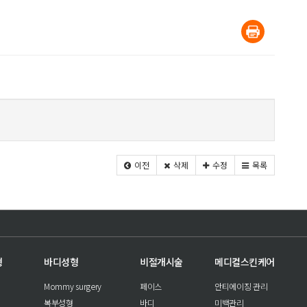
이전
삭제
수정
목록
형
바디성형
비절개시술
메디컬스킨케어
Mommy surgery
페이스
안티에이징 관리
복부성형
바디
미백관리