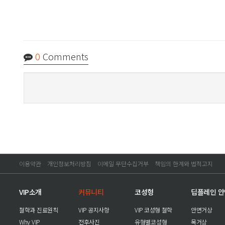
0
Comments
이용약관
개인정보처리방침
이메일 무단수집거부
책임의 한계와 법적고지
VIP소개
커뮤니티
코성형
딥플레인 
철학과 진료원칙
VIP 공지사항
VIP 코성형 철학
안면거상
Why VIP
전후사진
유형별코성형
목거상