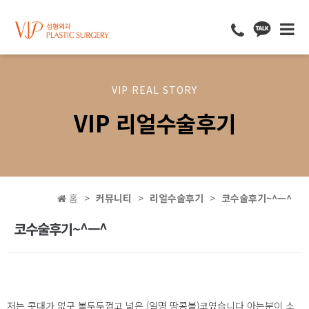
VIP REAL STORY
VIP 리얼수술후기
홈
커뮤니티
리얼수술후기
코수술후기~^ㅡ^
코수술후기~^ㅡ^
저는 콧대가 없구 볼두두껍고 넓은 (일명 땅콩볼)코였습니다 아는분이 소