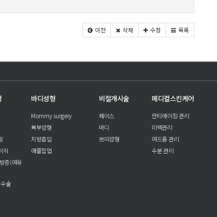
이전
삭제
수정
목록
형
바디성형
비절개시술
메디컬스킨케어
Mommy surgery
페이스
안티에이징 관리
복부성형
바디
미백관리
팅
지방흡입
쁘띠성형
여드름 관리
이식
애플힙업
수분 관리
방증(여유
 수술