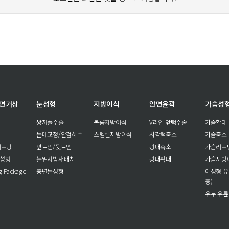
안면거상
눈성형
지방이식
안면윤곽
가슴성
쌍꺼풀수술
볼륨지방이식
V라인 앞턱수술
가슴확대
눈매교정/안검하수
스템셀지방이식
사각턱축소
가슴축소
리프팅
앞트임/뒷트임
광대축소
가슴리프
눈성형
눈밑지방재배치
광대확대
가슴지방
ng Package
중년눈성형
여성형 유
증)
유두 유륜