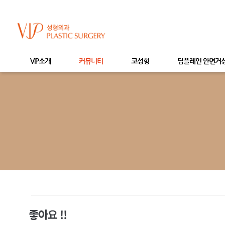
VIP소개
커뮤니티
코성형
딥플레인 안면거
좋아요 !!