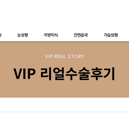
상
눈성형
지방이식
안면윤곽
가슴성형
VIP REAL STORY
VIP 리얼수술후기