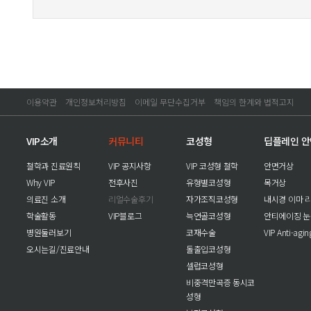
이용약관
개인정보처리방침
이메일 무단수집거부
책임의 한계와 법적고지
VIP소개
커뮤니티
코성형
딥플레인 
철학과 진료원칙
VIP 공지사항
VIP 코성형 철학
안면거상
Why VIP
전후사진
유형별코성형
목거상
의료진 소개
리얼수술후기
자가조직코성형
내시경 이마 
학술활동
VIP블로그
늑연골코성형
안티에이징 
병원둘러보기
코재수술
VIP Anti-agi
오시는길/진료안내
돌출입코성형
셀럽코성형
비중격만곡증 동시코
성형