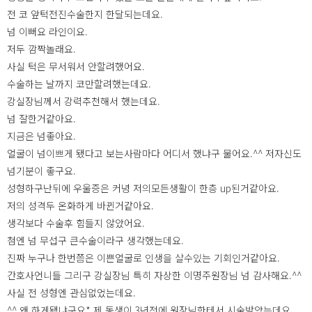
전 코 앞턱전진수술한지 한달되는데요.
넘 이뻐요 라인이요.
저두 깜짝놀래요.
사실 턱은 무서워서 안할려했어요.
수술하는 날까지 코만할려했는데요.
강실장님께서 강력추천해서 했는데요.
넘 잘한거같아요.
지금은 넘좋아요.
얼굴이 넘이쁘게 됐다고 보는사람마다 어디서 했냐구 물어요.^^ 저자신도
넘기분이 좋구요.
성형하구난뒤에 우울증은 커녕 저의모든생활이 한층 up된거같아요.
저의 성격두 온화하게 바뀐거같아요.
생각보다 수술후 힘들지 않았어요.
첨엔 넘 무섭구 큰수술이라구 생각했는데요.
진짜 누구나 한번쯤은 이쁜얼굴로 인생을 살수있는 기회인거같아요.
간호사언니들 그리구 강실장님 특히 자상한 이명주원장님 넘 감사해요.^^
사실 전 성형엔 관심없었는데요.
^^ 왜 하게됐냐구요* 제 동생이 3년전에 원장님한테서 시술받았는데요.