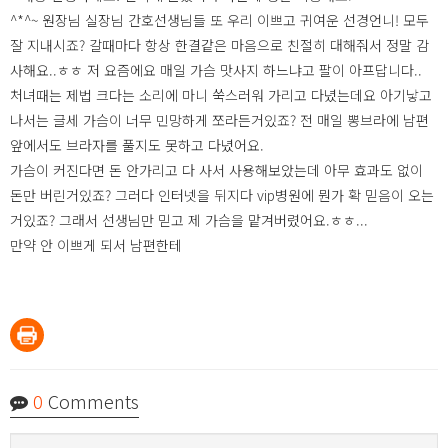
^*^~ 원장님 실장님 간호선생님들 또 우리 이쁘고 귀여운 선경언니! 모두
잘 지내시죠? 갈때마다 항상 한결같은 마음으로 친절히 대해줘서 정말 감
사해요..ㅎㅎ 저 요즘에요 매일 가슴 맛사지 하느냐고 팔이 아프답니다..
처녀때는 제법 크다는 소리에 마니 쑥스러워 가리고 다녔는데요 아기낳고
나서는 글세 가슴이 너무 민망하게 쪼라든거있죠? 전 매일 뽕브라에 남편
앞에서도 브라자를 풀지도 못하고 다녔어요.
가슴이 커진다면 돈 안가리고 다 사서 사용해보았는데 아무 효과도 없이
돈만 버린거있죠? 그러다 인터넷을 뒤지다 vip병원에 뭔가 확 믿음이 오는
거있죠? 그래서 선생님만 믿고 제 가슴을 맡겨버렸어요.ㅎㅎ...
만약 안 이쁘게 되서 남편한테
0
Comments