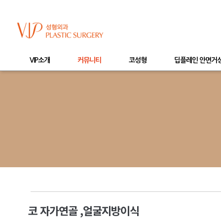
VIP소개
커뮤니티
코성형
딥플레인 안면거
코 자가연골 ,얼굴지방이식