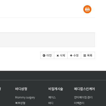
이전
삭제
수정
목록
형
바디성형
비절개시술
메디컬스킨케어
Mommy surgery
페이스
안티에이징 관리
복부성형
바디
미백관리