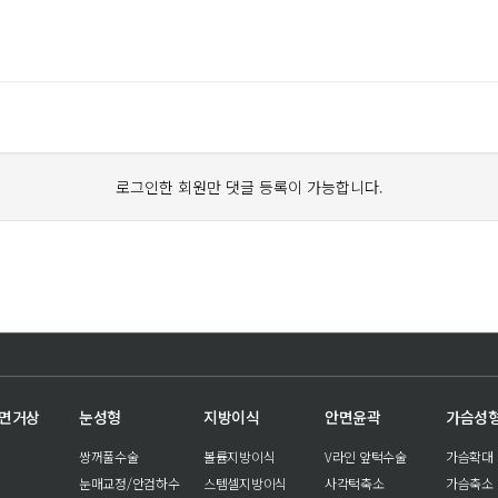
로그인한 회원만 댓글 등록이 가능합니다.
안면거상
눈성형
지방이식
안면윤곽
가슴성
쌍꺼풀수술
볼륨지방이식
V라인 앞턱수술
가슴확대
눈매교정/안검하수
스템셀지방이식
사각턱축소
가슴축소