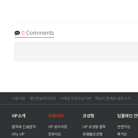
0
Comments
이용약관
개인정보처리방침
이메일 무단수집거부
책임의 한계와 법적고지
VIP소개
커뮤니티
코성형
딥플레인 
철학과 진료원칙
VIP 공지사항
VIP 코성형 철학
안면거상
Why VIP
전후사진
유형별코성형
목거상