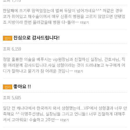
조회 7,773
한달째에 쓰기루 맘먹었었는데 벌써 두달이 넘어가네요^^* 저같은 경우
코가 휘어있고 재수술이여서 매우 신중히 병원을 고르지 않았으면 안됐었
죠.지방이라 한번 올라갔을때 병원 다~돌아…
더보기
진심으로 감사드립니다!
인기
조회 6,159
정말 훌륭한 의술을 베푸시는 vip원장님과 친절하신 실장님, 간호사님, 직
원 여러분께 감사드립니다.사실 성형이라는 것이 드러내놓고 누구에게 어
디가 잘하냐고 묻기가 참 어려운 것입니…
더보기
좋아요 !!
인기
조회 5,685
일단 전 캐나다에서 한국까지 와서 성형했는데...VIP에서 성형결과 너무 만
족해요 ^^ 이명주선생님, 실장님들 그리고 언니들!! 너무 친철하게 대해주
셔서 고마워요! 수술하고 2주만…
더보기