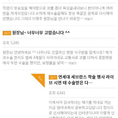
직업이 방송일을 해야함으로 코를 좀더 욕심을내다보니 본의아니게 여러
번을 하게되었답니다.수차례 재수술을해도 항상 똑같은 문제로 다시해야
만했습니다.그러다 이명주 원장님을 만나기 바로전…
더보기
원장님~ 너무너무 고맙습니다 ^^
인기
조회 5,045
원장님 안녕하세요 ^^ 너무나도 친절하신 병원 식구분들 잘계시죠? 제가
코수술 한지도 벌써 4개월이 되어가네요.교통사로 코를 다쳐서 종합병원
에서 두번 수술을 했지만, 보형물을 넣어…
더보기
연세대 세브란스 학술 행사 라이
Hot
인기
브 시연 때 수술받은 다…
조회 4,641
이제서야 감사하다는 얘기를 하네요 저는
지금 엄마네에서 공부하고있답니다 정식으
로 인사해야되는데 인터넷이나마 이렇게 인