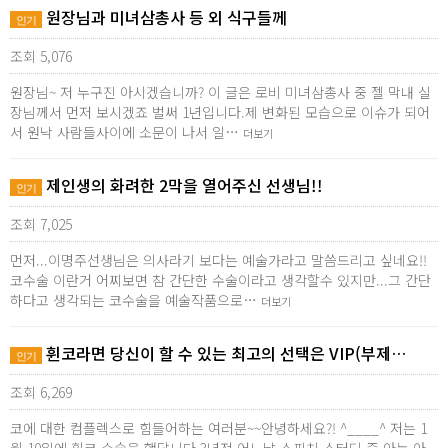
원장님과 미녀삼총사 등 외 식구들께
인기
조회 5,076
원장님~ 저 누구진 아시겠습니까? 이 글은 로비 미녀삼총사 중 젤 막내 실
장님께서 먼저 보시겠죠 벌써 1년입니다.제 변화된 모습으로 이슈가 되어
서 원낙 사람들사이에 소문이 나서 일…
더보기
제인생의 화려한 2막을 열어주신 선생님!!
인기
조회 7,025
먼저...이명주선생님은 의사라기 보다는 예술가라고 말씀드리고 싶네요!!
코수술 이란거 어찌보면 참 간단한 수술이라고 생각할수 있지만...그 간단
하다고 생각되는 코수술을 예술작품으로…
더보기
휜코라면 당신이 할 수 있는 최고의 선택은 VIP(부제…
인기
조회 6,269
코에 대한 컴플렉스로 힘들어하는 여러분~~안녕하세요?! ^____^ 저는 1