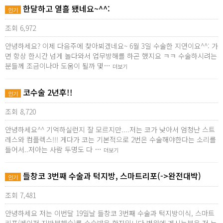
한달하고 열흘 됐네요~^^:
인기
조회 6,972
안녕하세요? 이제 다음주에 찾아뵈겠네요~ 6월 3일 수술한 지연이요^^: 가
면 항상 한시간 넘게 놀다와서 업무방해를 하곤 했지요 ㅋㅋ 수술하시려는
분들께 조금이나마 도움이 될까 몇…
더보기
코수술 2년후!!
인기
조회 8,720
안녕하세요^^ 기억하실런지 잘 모르지만....저는 코가 낮아서 엄청난 스트
레스와 컴플렉스!!! 게다가 코는 기본적으로 2번은 수술해야한다는 소리를
들어서..저아는 사람 두명도 다 …
더보기
들창코 3번째 수술과 턱지방, 스마트리포(->완전대박)
인기
조회 7,481
안녕하세요 저는 이번달 19일날 들창코 3번째 수술과 턱지방이식, 스마트