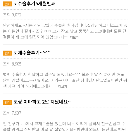
코수술후기5개월반째
인기
조회 9,072
안녕하세요 ~저는 작년12월에 수술한 환자입니다.실장님하고 데스크에 있
는 이쁜언니 잘계시죠 ? ㅋㅋ 코가 작고 낮고 뭉뚝하고 ..코에대한 모든 단
점들이 제 코에 밀집되어 있었습니다…
더보기
코재수술후기~^^*
인기
조회 8,905
벌써 수술한지 한달하고 일주일 되었네요~^^* 불과 한달 전 까지만 해도
많이 망설이고..두려웠어요..예약은 이미 끝난 상태였지만...얼굴이란건 평
생 가져 가야 하기에...그래서 …
더보기
코랑 이마하고 2달 지났네요~
인기
조회 7,937
전 친구가 vip에서 코재수술을 했는데 너무 이쁘게 잘되서 친구손잡고 수
술할 맘먹고 상담받고 바로 날 잡았었지요~ 병원에 와보니 듣던대로 병원