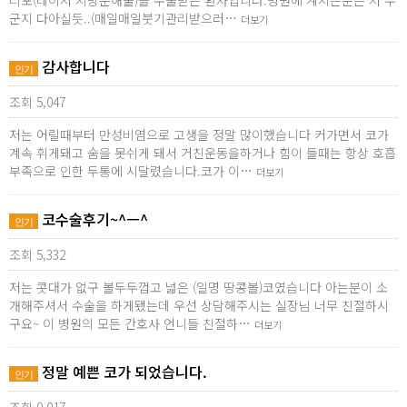
리포(레이저 지방분해술)를 수술받은 환자입니다.병원에 계시는분은 저 누
군지 다아실듯..(매일매일붓기관리받으러…
더보기
감사합니다
인기
조회 5,047
저는 어릴때부터 만성비염으로 고생을 정말 많이했습니다 커가면서 코가
계속 휘게돼고 숨을 못쉬게 돼서 거친운동을하거나 힘이 들때는 항상 호흡
부족으로 인한 두통에 시달렸습니다.코가 이…
더보기
코수술후기~^ㅡ^
인기
조회 5,332
저는 콧대가 없구 볼두두껍고 넓은 (일명 땅콩볼)코였습니다 아는분이 소
개해주셔서 수술을 하게됐는데 우선 상담해주시는 실장님 너무 친절하시
구요~ 이 병원의 모든 간호사 언니들 친절하…
더보기
정말 예쁜 코가 되었습니다.
인기