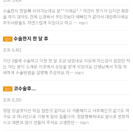
조회 5,424
수술한지 한달째 되어가는데요 문**이에요^.^ 약간의 붓기가 있지만 화장
을 하지 않아도 전에 신경써서 꾸민것보다 예뻐진거 같아서 대만족이에요
주위사람들도 자연스럽게 되었다고 하고 …
더보기
수술한지 한 달 후
인기
조회 6,491
지난 8월에 수술하고 이젠 한 달 조금 넘었네요 외모에 자신감이 없었던 저
는 아는 분의 소개로 이곳에서 상담을 받게 되었어요.선생님께서 직접 자
세하게 수술방법을 설명해 주셨어요.자…
더보기
코수술후...
인기
조회 8,293
정말 망설엿지만 하길 잘한것 같아요 더 갸름해지고 샤프해진것 같기도 하
구요 코 하나만으로 이렇게 달라 질줄이야..정말행복하네요 앞으로 번창하
시고 예쁜코 많이 만들어 주셔요 고생한만…
더보기