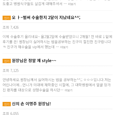
도좋고 병원식구들도 살갑게 대해주셔서 …
더보기
오 ㅏ~벌써 수술한지 2달이 지났네요^^;
인기
조회 7,426
이제 수술후기 올리네요~ 올2월2일에 수술받았으니 2개월? 전 바로↓밑에
후기를 쓴! 원장님이 싫어하시는 법을공부하는 친구의 절친한 친구랍니다
ㅋ 친구가 재수술을 vip에서 했는데 …
더보기
원장님은 정말 제 style~~
인기
조회 7,125
안녕하세요.원장님께서 싫어하시는 법을 공부하는^^;; ㅇㅇㅇ입니다.저는
어린나이에...언니가 의대에 재학중인 시절에, 그 대학병원에서 얼굴 망가
진 환자를 대상으로 성형수술을 하시던…
더보기
신의 손 이명주 원장님!
인기
조회 6,055