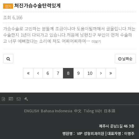
처진가슴수술탄력있게
인기
조회 6,166
가슴수술로 고민하는 분들께 조금이나마 도움이될까해서 글올립니다.저는
수술한지 1년이 다되가고 있습니다.처음에 남편친구 부인이 먼저 수술하
고 너무 예뻐졌다는 소리에 저도 어찌어찌하여…
더보기
날짜순
6
7
8
9
10
ENGLISH
Bahasa Indonesia
中文
Tiếng Việt
日本語
제주시 은남1길 46 3층
병원명 :
VIP
성형외과의원 | 대표자명 : 이명주