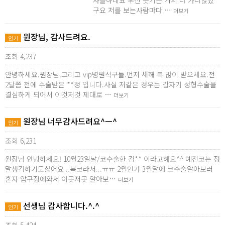
사를하네요 우선 붓기는 거의 다 가라앉았
구요 저를 보는사람마다 …
더보기
원장님, 감사드려요.
인기
조회 4,237
안녕하세요.원장님.그리고 vip병원식구들.먼저 새해 복 많이 받으세요.전
2달쯤 전에 수술받은 **정 입니다.사실 저같은 경우는 갑자기 성형수술을
결심하게 되어서 이것저것 제대로 …
더보기
원장님 너무감사드려요^ㅡ^
인기
조회 6,231
원장님 안녕하세요! 10월23일날/코수술한 김** 이라고해요^^ 예전코는 정
말생각하기도싫어요 ..복코라서...ㅠㅠ 2월인가 3월달에 코수술알아보러
혼자 압구정에와서 이곳저곳 알아보…
더보기
선생님 감사합니다.^.^
인기