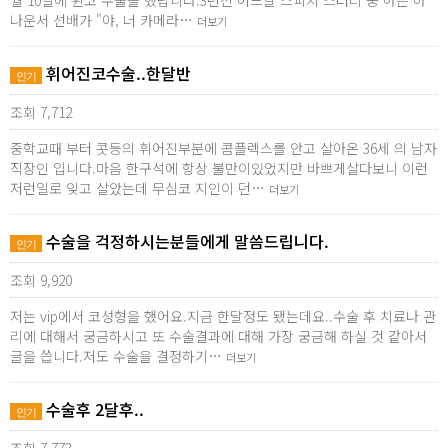
월 10일에 휜코 수술을 했답니다.3년전 어느날 스피치 스터디 중 아는 아
나운서 선배가 "야, 너 카메라…
더보기
휘어진코수술..한달반
인기
조회 7,712
중학교때 부터 콧등의 휘어진부분에 콤플렉스를 안고 살아온 36세 의 남자
직장인 입니다.마음 한구석에 항상 불만이있었지만 바쁘게살다보니 이런
저런일로 잊고 살았는데 무심코 지인이 던…
더보기
수술을 걱정하시는분들에게 말씀드립니다.
인기
조회 9,920
저는 vip에서 코성형을 했어요.지금 한달정도 됐는데요..수술 후 치료나 관
리에 대해서 궁금하시고 또 수술결과에 대해 가장 궁금해 하실 것 같아서
글을 씁니다.저도 수술을 결정하기…
더보기
수술후 2달후..
인기