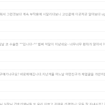
워서 그런것보다 계속 부작용에 시달리다보니 고민끝에 이곳저곳 알아보다 vi
날 코 수술한 **입니다~^^ 벌써 석달이 지났네요~ 너무너무 환자가 많아서 
.누구얘기냐구요? 바로제얘깁니다.지난겨울 어느날 어떤친구가 제얼굴을 가
원장님 실장님 간호선생님들 또 우리 이쁘고 귀여운 선경언니! 모두 잘 지내시죠