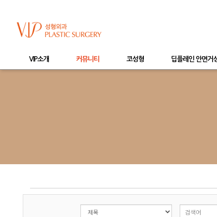
VIP소개
커뮤니티
코성형
딥플레인 안면거