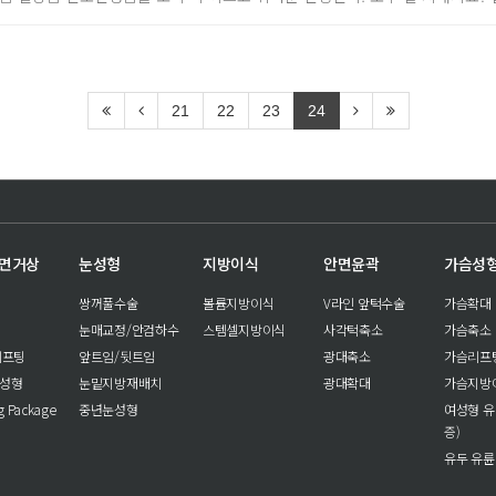
21
22
23
24
안면거상
눈성형
지방이식
안면윤곽
가슴성
쌍꺼풀수술
볼륨지방이식
V라인 앞턱수술
가슴확대
눈매교정/안검하수
스템셀지방이식
사각턱축소
가슴축소
리프팅
앞트임/뒷트임
광대축소
가슴리프
눈성형
눈밑지방재배치
광대확대
가슴지방
ng Package
중년눈성형
여성형 유
증)
유두 유륜