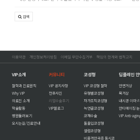
검색
이용약관
개인정보처리방침
이메일 무단수집거부
책임의 한계와 법적고지
VIP소개
커뮤니티
코성형
딥플레인 
철학과 진료원칙
VIP 공지사항
VIP 코성형 철학
안면거상
Why VIP
전후사진
유형별코성형
목거상
의료진 소개
리얼수술후기
자가조직코성형
내시경 이마 
학술활동
VIP블로그
늑연골코성형
안티에이징 
병원둘러보기
코재수술
VIP Anti-agi
오시는길/진료안내
돌출입코성형
셀럽코성형
비중격만곡증 동시코