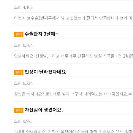
조회 4,168
이번에 코수술3번째루해서 넘 고민했는데 잘되서 만족합니다 코가 미
수술한지 3달째~
인기
조회 6,264
안녕하세요~선생님,그리고 너무너무 친절하신 병원 식구들~ 전 2월8일
인상이 달라졌다네요
인기
조회 6,334
성형은 왜하나요? 생긴대로 살지 더구나 나이먹고는 더그렇겠지요
자신감이 생겼어요.
인기
조회 9,995
* 내용 안녕하세요! 진작에 올렸어야 하는데 정말 죄송해요.^*^~ 