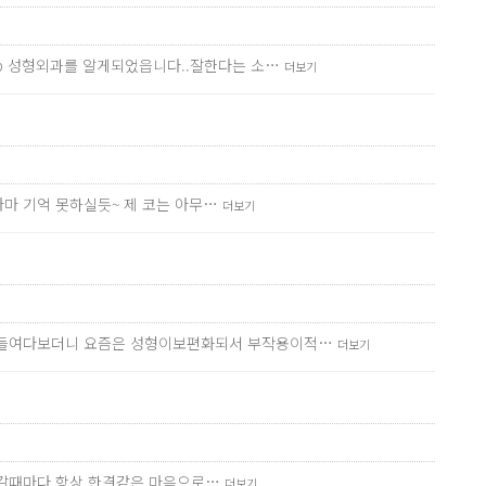
p 성형외과를 알게되었읍니다..잘한다는 소…
더보기
아마 기억 못하실듯~ 제 코는 아무…
더보기
만히들여다보더니 요즘은 성형이보편화되서 부작용이적…
더보기
? 갈때마다 항상 한결같은 마음으로…
더보기