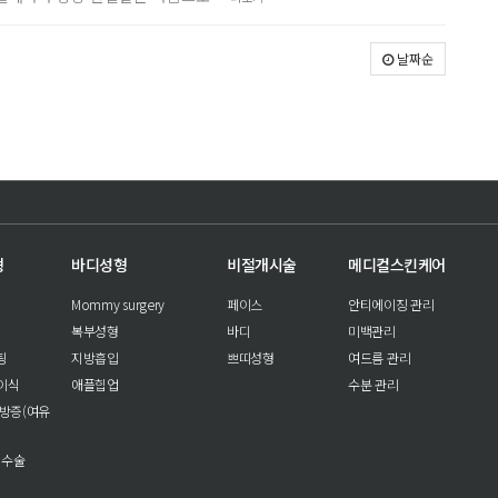
날짜순
형
바디성형
비절개시술
메디컬스킨케어
Mommy surgery
페이스
안티에이징 관리
복부성형
바디
미백관리
팅
지방흡입
쁘띠성형
여드름 관리
이식
애플힙업
수분 관리
방증(여유
 수술