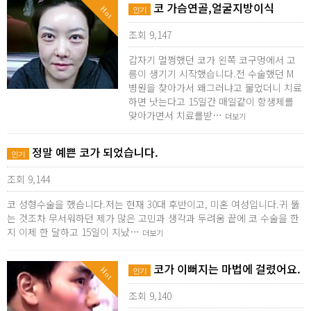
코 가슴연골,얼굴지방이식
Hot
인기
조회 9,147
갑자기 멀쩡했던 코가 왼쪽 코구멍에서 고
름이 생기기 시작했습니다.전 수술했던 M
병원을 찾아가서 왜그러냐고 물었더니 치료
하면 낫는다고 15일간 매일같이 항생제를
맞아가면서 치료를받…
더보기
정말 예쁜 코가 되었습니다.
인기
조회 9,144
코 성형수술을 했습니다.저는 현재 30대 후반이고, 미혼 여성입니다.귀 뚫
는 것조차 무서워하던 제가 많은 고민과 생각과 두려움 끝에 코 수술을 한
지 이제 한 달하고 15일이 지났…
더보기
코가 이뻐지는 마법에 걸렸어요.
Hot
인기
조회 9,140