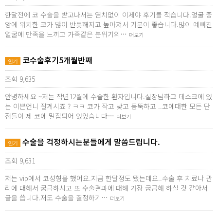
한달전에 코 수술을 받고나서는 염치없이 이제야 후기를 적습니다.얼굴 중
앙에 위치한 코가 많이 반듯해지고 높아져서 기분이 좋습니다.많이 예뻐진
얼굴에 만족을 느끼고 가족같은 분위기의…
더보기
코수술후기5개월반째
인기
조회 9,635
안녕하세요 ~저는 작년12월에 수술한 환자입니다.실장님하고 데스크에 있
는 이쁜언니 잘계시죠 ? ㅋㅋ 코가 작고 낮고 뭉뚝하고 ..코에대한 모든 단
점들이 제 코에 밀집되어 있었습니다…
더보기
수술을 걱정하시는분들에게 말씀드립니다.
인기
조회 9,631
저는 vip에서 코성형을 했어요.지금 한달정도 됐는데요..수술 후 치료나 관
리에 대해서 궁금하시고 또 수술결과에 대해 가장 궁금해 하실 것 같아서
글을 씁니다.저도 수술을 결정하기…
더보기