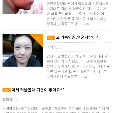
어렸을적부터 저에게 답답함과 컴플렉스를
가져다준 저의 코.어른이된 저는 그런 고민
이 더욱 두드러졌고 그렇게 고민하던 어느
날 한번사는얼굴 좀 보기좋게 바꿔보자는
생각과 만곡증으로 밤…
더보기
코 가슴연골,얼굴지방이식
Hot
인기
조회 9,116
갑자기 멀쩡했던 코가 왼쪽 코구멍에서 고
름이 생기기 시작했습니다.전 수술했던 M
병원을 찾아가서 왜그러냐고 물었더니 치료
하면 낫는다고 15일간 매일같이 항생제를
맞아가면서 치료를받…
더보기
이제 거울볼때 기분이 좋아요^^
인기
조회 9,105
안녕하세요~최**입니다.수술하고 9개월만에 후기 올리네요 9개원전에 가