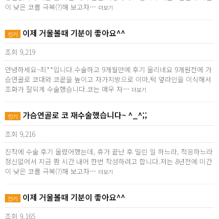
이 낮은 코를 극복(?)해 보고자…
더보기
이제 거울볼때 기분이 좋아요^^
인기
조회 9,219
안녕하세요~최**입니다.수술하고 9개월만에 후기 올리네요 9개원전에 가
슴연골로 코대와 코끝을 높이고 자가지방으로 이마,턱 옆라인을 이식해서
조화가 잘되게 수술했습니다.코는 매우 자…
더보기
가슴연골로 코 재수술했습니다~ ^_^;;
인기
조회 9,216
진작에 수술 후기 올렸어했는데, 휴가 끝난 후 밀린 일 하느라, 적응하느라
정신없어서 지금 짬 시간 내어 한번 작성하려고 합니다.저는 8년전에 미간
이 낮은 코를 극복(?)해 보고자…
더보기
이제 거울볼때 기분이 좋아요^^
인기
조회 9,165