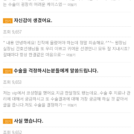
는 수술이 굉장히 어려운 케이스였…
더보기
자신감이 생겼어요.
인기
조회 9,657
* 내용 안녕하세요! 진작에 올렸어야 하는데 정말 죄송해요.^*^~ 원장님
실장님 간호선생님들 또 우리 이쁘고 귀여운 선경언니! 모두 잘 지내시죠?
갈때마다 항상 한결같은 마음으로…
더보기
수술을 걱정하시는분들에게 말씀드립니다.
인기
조회 9,653
저는 vip에서 코성형을 했어요.지금 한달정도 됐는데요..수술 후 치료나 관
리에 대해서 궁금하시고 또 수술결과에 대해 가장 궁금해 하실 것 같아서
글을 씁니다.저도 수술을 결정하기…
더보기
사실 했습니다.
인기
조회 9,652