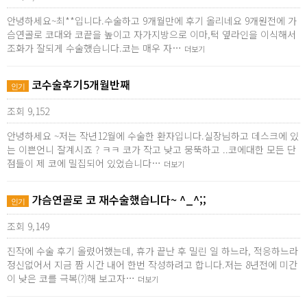
안녕하세요~최**입니다.수술하고 9개월만에 후기 올리네요 9개원전에 가
슴연골로 코대와 코끝을 높이고 자가지방으로 이마,턱 옆라인을 이식해서
조화가 잘되게 수술했습니다.코는 매우 자…
더보기
코수술후기5개월반째
인기
조회 9,152
안녕하세요 ~저는 작년12월에 수술한 환자입니다.실장님하고 데스크에 있
는 이쁜언니 잘계시죠 ? ㅋㅋ 코가 작고 낮고 뭉뚝하고 ..코에대한 모든 단
점들이 제 코에 밀집되어 있었습니다…
더보기
가슴연골로 코 재수술했습니다~ ^_^;;
인기
조회 9,149
진작에 수술 후기 올렸어했는데, 휴가 끝난 후 밀린 일 하느라, 적응하느라
정신없어서 지금 짬 시간 내어 한번 작성하려고 합니다.저는 8년전에 미간
이 낮은 코를 극복(?)해 보고자…
더보기