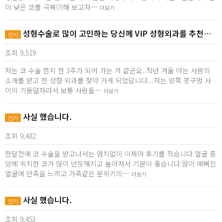
이 낮은 코를 극복(?)해 보고자…
더보기
성형수술로 많이 고민하는 당신께 VIP 성형외과를 추천…
인기
조회 9,519
저는 코 수술 한지 한 3주가 되어 가는 거 같군요..작년 겨울 아는 사람의
소개를 받고 한 성형 외과를 찾아 가게 되었답니다...저는 양쪽 콧구멍 사
이의 기둥덜자라서 보통 사람들…
더보기
사실 했습니다.
인기
조회 9,482
한달전에 코 수술을 받고나서는 염치없이 이제야 후기를 적습니다.얼굴 중
앙에 위치한 코가 많이 반듯해지고 높아져서 기분이 좋습니다.많이 예뻐진
얼굴에 만족을 느끼고 가족같은 분위기의…
더보기
사실 했습니다.
인기
조회 9,453