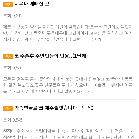
너무나 예뻐진 코
인기
조회 9,612
제코는 콧등이 약간돌출되고 미간이 낮았습니다.코끝은 그런데로 높았지
만...미간이 낮고 돌출된 콧등때문에 고민이어서 코수술을 결심하고 여기
저기 성형외과에서 상담을 받았습니다.그런데 …
더보기
코 수술후 주변인들의 반응..(1달째)
인기
조회 9,580
모두들 경악을 금치 못한답니다.제 코는 콧대가 전혀없고 코 끝에만 통통
한 일명 복코였죠.젊은 친구들은 콧대가 섯으면 더 예쁘겠다 했지만 어른
들은 복코에 손대면 인상버린다고 말렸어요…
더보기
가슴연골로 코 재수술했습니다~ ^_^;;
인기
조회 9,545
진작에 수술 후기 올렸어했는데, 휴가 끝난 후 밀린 일 하느라, 적응하느라
정신없어서 지금 짬 시간 내어 한번 작성하려고 합니다.저는 8년전에 미간