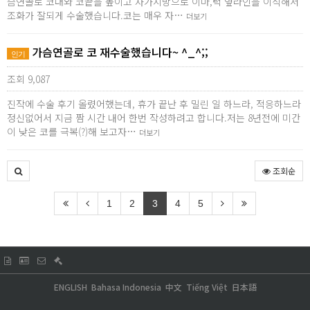
슴연골로 코대와 코끝을 높이고 자가지방으로 이마,턱 옆라인을 이식해서
조화가 잘되게 수술했습니다.코는 매우 자…
더보기
가슴연골로 코 재수술했습니다~ ^_^;;
인기
조회 9,087
진작에 수술 후기 올렸어했는데, 휴가 끝난 후 밀린 일 하느라, 적응하느라
정신없어서 지금 짬 시간 내어 한번 작성하려고 합니다.저는 8년전에 미간
이 낮은 코를 극복(?)해 보고자…
더보기
조회순
1
2
3
4
5
ENGLISH
Bahasa Indonesia
中文
Tiếng Việt
日本語