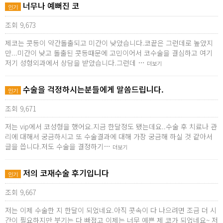
너무나 예뻐진 코
인기
조회 9,673
제코는 콧등이 약간돌출되고 미간이 낮았습니다.코끝은 그런데로 높았지
만...미간이 낮고 돌출된 콧등때문에 고민이어서 코수술을 결심하고 여기
저기 성형외과에서 상담을 받았습니다.그런데 …
더보기
수술을 걱정하시는분들에게 말씀드립니다.
인기
조회 9,671
저는 vip에서 코성형을 했어요.지금 한달정도 됐는데요..수술 후 치료나 관
리에 대해서 궁금하시고 또 수술결과에 대해 가장 궁금해 하실 것 같아서
글을 씁니다.저도 수술을 결정하기…
더보기
저의 코재수술 후기입니다
인기
조회 9,667
저는 이제 수술한 지 한달이 되었네요.아직 콧속이 다 나으려면 조금 더 시
간이 필요하지만 붓기는 다 빠졌고 이제는 너무 예쁜 제 코가 되었네요~ 저