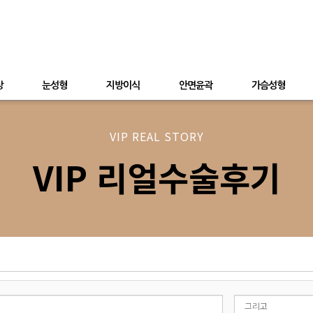
상
눈성형
지방이식
안면윤곽
가슴성형
VIP REAL STORY
VIP 리얼수술후기