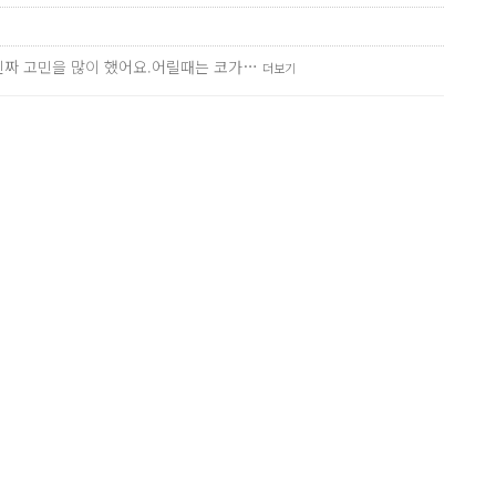
 진짜 고민을 많이 했어요.어릴때는 코가…
더보기
하다 다쳐서 코도 좀 비틀어 졌고, 이비…
더보기
문에 수면마취가 안될거 같아서 심…
더보기
다.들창코인데다가 코가 짧은…
더보기