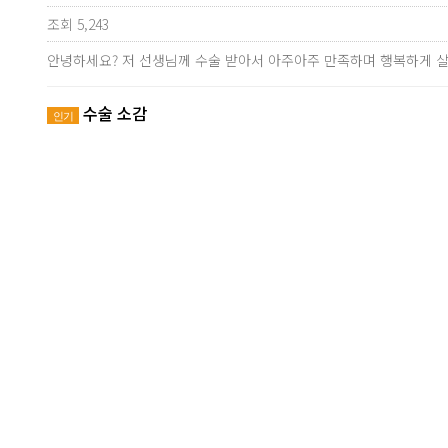
조회 5,243
안녕하세요? 저 선생님께 수술 받아서 아주아주 만족하며 행복하게 살
수술 소감
인기
조회 5,221
수술 소감 매부리코에 코막힘 증세가 있었던 나는 여자친구의 권유로 
코 수술 힘들게 받은 사람 ^^;
인기
조회 6,448
우선 고맙단 인사를 드려요! 감사합니다..^^ 저 아시죠! 이젠 매일
코수술했습니다
인기
조회 5,463
딸만 하나 두고 있는 주부입니다.남편이 사업을 하고 있어서 모임이