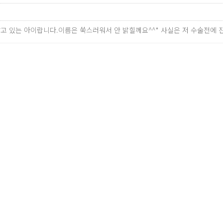
고 있는 아이랍니다.이름은 쑥스러워서 안 밝힐께요^^* 사실은 저 수술전에
코성형수술을 받게 되었다.남자가 무슨 성형외과인가 라고 했지만 예전에 농구
 병원에 출근하다시피 하는 배**입니다.^^ 수술 받을 때도 젊은 놈이 부정맥때
 꽤 많은 편입니다.그런데 어렷을 떄 부터 컴플랙스였던 코가 항상 문제였습니