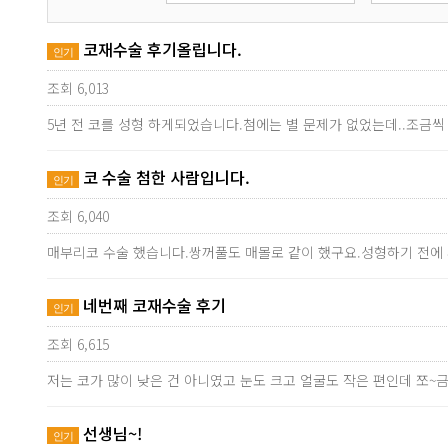
코재수술 후기올립니다.
인기
조회 6,013
5년 전 코를 성형 하게되었습니다.첨에는 별 문제가 없었는데..조금
코 수술 첨한 사람입니다.
인기
조회 6,040
매부리코 수술 했습니다.쌍꺼풀도 매몰로 같이 했구요.성형하기 전에 
네번째 코재수술 후기
인기
조회 6,615
저는 코가 많이 낮은 건 아니였고 눈도 크고 얼굴도 작은 편인데 쪼~
선생님~!
인기