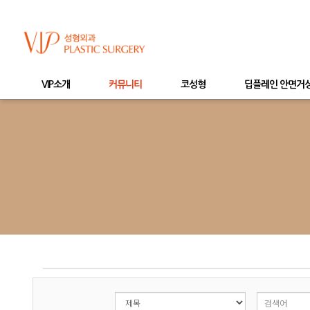
VIP소개
커뮤니티
코성형
딥플레인 안면거