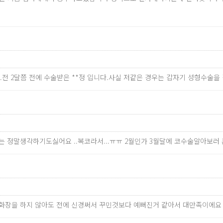
.전 2달쯤 전에 수술받은 **정 입니다.사실 저같은 경우는 갑자기 성형수술
전코는 정말생각하기도싫어요 ..복코라서...ㅠㅠ 2월인가 3월달에 코수술알아보
만 화장을 하지 않아도 전에 신경써서 꾸민것보다 예뻐진거 같아서 대만족이에