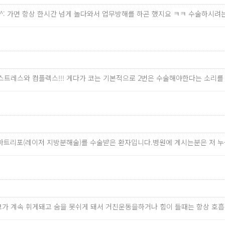
^^: 가면 항상 한시간 넘게 놀다와서 업무방해를 하곤 했지요 ㅋㅋ 수술하시
 스트레스와 컴플렉스!!! 게다가 코는 기본적으로 2번은 수술해야한다는 소리를
 스마트리포(레이저 지방분해술)를 수술받은 환자입니다.병원에 계시는분은 저
가 계속 휘게돼고 숨을 못쉬게 돼서 거친운동을하거나 힘이 들때는 항상 호