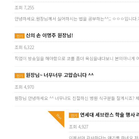
조회 7,255
안녕하세요.원장님께서 싫어하시는 법을 공부하는^^;; ㅇㅇㅇ입니다.
신의 손 이명주 원장님!
인기
조회 6,322
직업이 방송일을 해야함으로 코를 좀더 욕심을내다보니 본의아니게 
원장님~ 너무너무 고맙습니다 ^^
인기
조회 4,970
원장님 안녕하세요 ^^ 너무나도 친절하신 병원 식구분들 잘계시죠? 
연세대 세브란스 학술 행사 
Hot
인기
조회 4,927
이제서야 감사하다는 얘기를 하네요 저