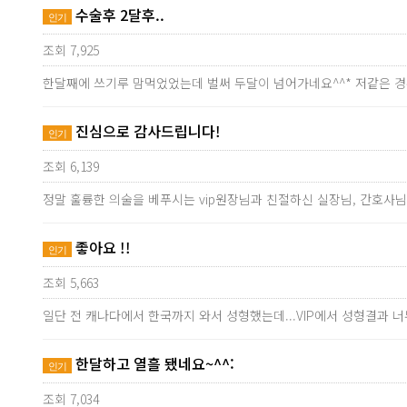
수술후 2달후..
인기
조회 7,925
한달째에 쓰기루 맘먹었었는데 벌써 두달이 넘어가네요^^* 저같은 
진심으로 감사드립니다!
인기
조회 6,139
정말 훌륭한 의술을 베푸시는 vip원장님과 친절하신 실장님, 간호사
좋아요 !!
인기
조회 5,663
일단 전 캐나다에서 한국까지 와서 성형했는데...VIP에서 성형결과 
한달하고 열흘 됐네요~^^:
인기
조회 7,034