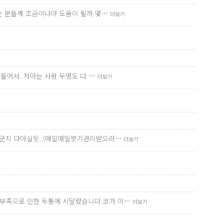
려는 분들께 조금이나마 도움이 될까 몇…
더보기
 들어서..저아는 사람 두명도 다 …
더보기
 누군지 다아실듯..(매일매일붓기관리받으러…
더보기
흡부족으로 인한 두통에 시달렸습니다.코가 이…
더보기