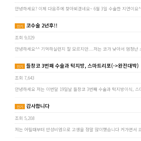
안녕하세요? 이제 다음주에 찾아뵈겠네요~ 6월 3일 수술한 지연이요
코수술 2년후!!
인기
조회 9,029
안녕하세요^^ 기억하실런지 잘 모르지만....저는 코가 낮아서 엄청난
들창코 3번째 수술과 턱지방, 스마트리포(->완전대박)
인기
조회 7,643
안녕하세요 저는 이번달 19일날 들창코 3번째 수술과 턱지방이식,
감사합니다
인기
조회 5,208
저는 어릴때부터 만성비염으로 고생을 정말 많이했습니다 커가면서 코