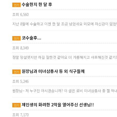
수술한지 한 달 후
인기
조회 6,560
지난 8월에 수술하고 이젠 한 달 조금 넘었네요 외모에 자신감이 없
코수술후...
인기
조회 8,349
정말 망설엿지만 하길 잘한것 같아요 더 갸름해지고 샤프해진것 같기
원장님과 미녀삼총사 등 외 식구들께
인기
조회 5,246
원장님~ 저 누구진 아시겠습니까? 이 글은 로비 미녀삼총사 중 젤 
제인생의 화려한 2막을 열어주신 선생님!!
인기
조회 7,170