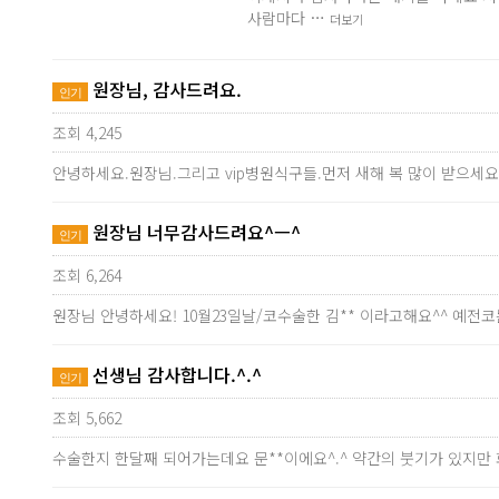
사람마다 …
더보기
원장님, 감사드려요.
인기
조회 4,245
안녕하세요.원장님.그리고 vip병원식구들.먼저 새해 복 많이 받으세요
원장님 너무감사드려요^ㅡ^
인기
조회 6,264
원장님 안녕하세요! 10월23일날/코수술한 김** 이라고해요^^ 예
선생님 감사합니다.^.^
인기
조회 5,662
수술한지 한달째 되어가는데요 문**이에요^.^ 약간의 붓기가 있지