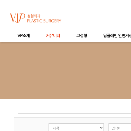
VIP소개
커뮤니티
코성형
딥플레인 안면거