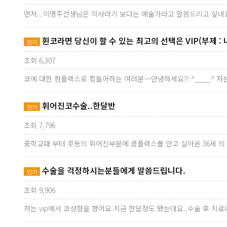
먼저...이명주선생님은 의사라기 보다는 예술가라고 말씀드리고 싶네요
휜코라면 당신이 할 수 있는 최고의 선택은 VIP(부제 : 
인기
조회 6,307
코에 대한 컴플렉스로 힘들어하는 여러분~~안녕하세요?! ^____^ 저
휘어진코수술..한달반
인기
조회 7,796
중학교때 부터 콧등의 휘어진부분에 콤플렉스를 안고 살아온 36세 
수술을 걱정하시는분들에게 말씀드립니다.
인기
조회 9,906
저는 vip에서 코성형을 했어요.지금 한달정도 됐는데요..수술 후 치