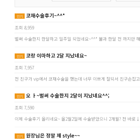
코재수술후기~^^*
인기
조회 8,959
벌써 수술한지 한달하고 일주일 되었네요~^^* 불과 한달 전 까지만 해
코랑 이마하고 2달 지났네요~
인기
조회 7,957
전 친구가 vip에서 코재수술을 했는데 너무 이쁘게 잘되서 친구손잡
오 ㅏ~벌써 수술한지 2달이 지났네요^^;
인기
조회 7,590
이제 수술후기 올리네요~ 올2월2일에 수술받았으니 2개월? 전 바로
원장님은 정말 제 style~~
인기