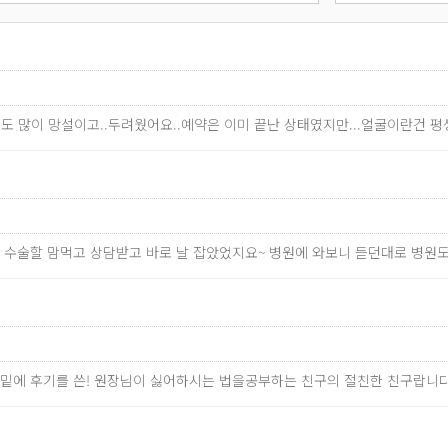
도 많이 망설이고..두려웠어요..예약은 이미 끝난 상태였지만...얼굴이란건 평생
고 수술할 맘먹고 상담받고 바로 날 잡았었지요~ 병원에 와보니 듣던대로 병
↓밑에 후기를 쓴! 원장님이 싫어하시는 법을공부하는 친구의 절친한 친구랍니다