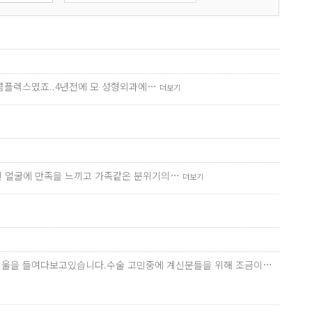
 콤플렉스였죠..4년전에 모 성형외과에…
더보기
진 얼굴에 만족을 느끼고 가족같은 분위기의…
더보기
번씩 거울을 들여다보고있습니다.수술 고민중에 계신분들을 위해 조금이…