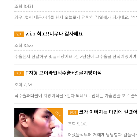
조회 8,431
와우..벌써 대공사(?)를 한지 오늘로서 정확히 71일째가 되가네요..
v.i.p 최고!!너무나 감사해요
인기
조회 8,583
수술한지 한달하구 몇일지났어요..전 8년전에 코수술을 한적이있어여
T자형 브이라인턱수술+얼굴지방이식
인기
조회 7,780
턱수술과더불어 지방이식을 3일차 되네요 ..원래는 가슴연골 코 수술
코가 이뻐지는 마법에 걸렸어
Hot
인기
조회 9,141
어렸을적부터 저에게 답답함과 컴플렉스