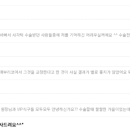
너무 바빠서 사각턱 수술받던 사람들중에 저를 기억하긴 어려우실꺼에요 ^^ 수
 매부리코여서 그것을 교정한다고 한 것이 사실 결과가 별로 좋지가 않았어요 뭐
주 원장님과 VIP식구들 모두모두 안녕하신가요?? 수술할때 쌀쌀한 가을이었는
사드려요^^*