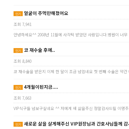
얼굴이 주먹만해졌어요
인기
조회 7,941
안녕하세요^^ 2008년 11월에 사각턱 받았던 사람입니다.병원이 
코 재수술 후에..
인기
조회 8,840
코 재수술을 받은지 이제 한 달이 조금 넘었네요 첫 번째 수술은 약간
4개월이된지금....
인기
조회 7,663
VIP식구들 넘보구싶네요 ^^ 저에게 새 삶을주신 정말감사드릴 이명
새로운 삶을 살게해주신 VIP원장님과 간호사님들께 감
인기