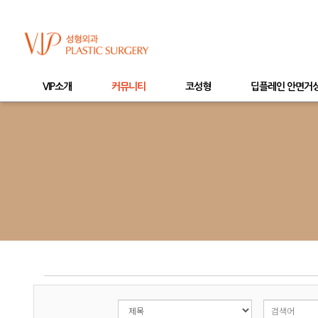
VIP소개
커뮤니티
코성형
딥플레인 안면거