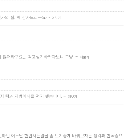
무언가의 힘..께 감사드리구요…
더보기
 않더라구요,,, 먹고살기바쁘다보니 그냥 …
더보기
먼저 턱과 지방이식을 먼저 했습니다.…
더보기
고민하던 어느날 한번사는얼굴 좀 보기좋게 바꿔보자는 생각과 만곡증으