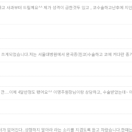
송하다고 사과부터 드릴께요^^ 제가 성격이 급한것두 있고 , 코수술하고난후에
 쓰게되었습니다.저는 서울대병원에서 완곡증(흰코)수술하고 코에 커다란 종
깐....이제 4달반정도 됐어요^^ 이명주원장님이랑 상담하고, 수술받았는데~
릭터가 없어진다..성형하지 말아라 라는 소리를 지겹도록 듣고 자랐습니다.한때