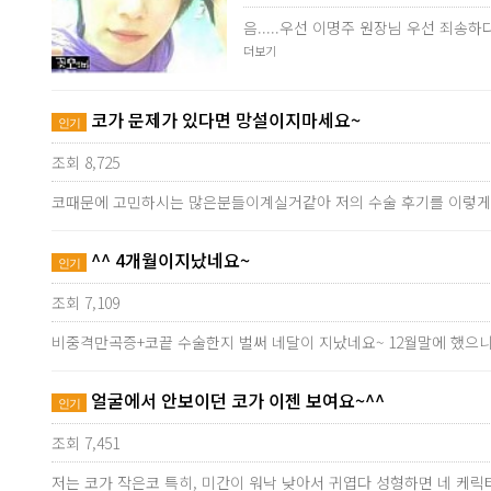
음.....우선 이명주 원장님 우선 죄
더보기
코가 문제가 있다면 망설이지마세요~
인기
조회 8,725
코때문에 고민하시는 많은분들이계실거같아 저의 수술 후기를 이렇게
^^ 4개월이지났네요~
인기
조회 7,109
비중격만곡증+코끝 수술한지 벌써 네달이 지났네요~ 12월말에 했으니
얼굴에서 안보이던 코가 이젠 보여요~^^
인기
조회 7,451
저는 코가 작은코 특히, 미간이 워낙 낮아서 귀엽다 성형하면 네 케