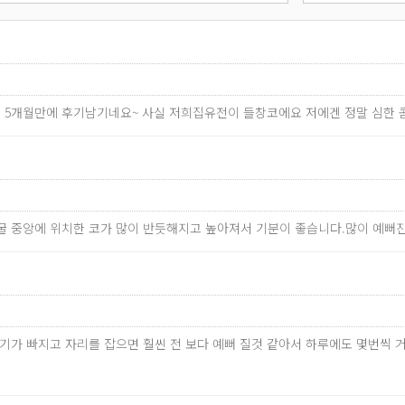
한지 5개월만에 후기남기네요~ 사실 저희집유전이 들창코에요 저에겐 정말 심한
굴 중앙에 위치한 코가 많이 반듯해지고 높아져서 기분이 좋습니다.많이 예뻐
만 붓기가 빠지고 자리를 잡으면 훨씬 전 보다 예뻐 질것 같아서 하루에도 몇