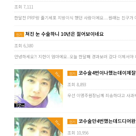
조회 7,111
한달전 PRP랑 줄기세포 지방이식 했던 사람이에요....원래는 친구
쳐진 눈 수술하니 10년은 젊어보이네요
인기
조회 6,380
안녕하세요?! 지현이 엄마에요..오늘 한달째 경과보러 갔다 이제서야 
코수술4번이나했는데이제잘됐
Hot
인기
조회 8,893
우선 이명주원장님께 죄송하다고 사과
코수술만4번했는데드디어완성
Hot
인기
조회 10,956