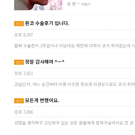
로 밤…
더보기
휜코 수술후기 입니다.
인기
조회 8,397
벌써 수술한지 2주일이나 지났네요 예전에 다쳐서 코가 휘어졌는데 
정말 감사해여 ^ㅡ^
인기
조회 7,651
20살인가..어느 순간부터 비염 비슷한 증상과 외관상으로도 코가 휘어
모든게 변했어요.
인기
조회 7,666
성형을 생각하구 고민하구 있는 모든 분들에게 말하구싶어서요.전 코