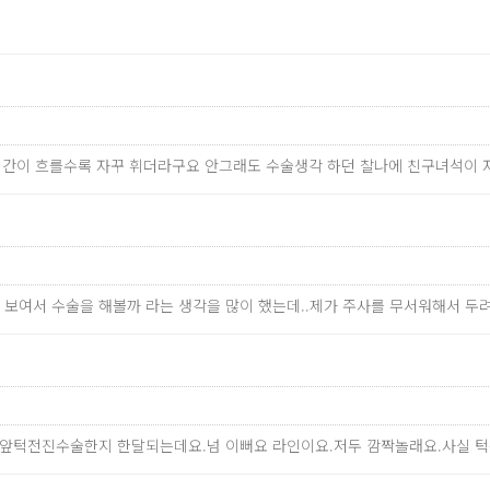
시간이 흐를수록 자꾸 휘더라구요 안그래도 수술생각 하던 찰나에 친구녀석이 자
 보여서 수술을 해볼까 라는 생각을 많이 했는데..제가 주사를 무서워해서 두려움
 앞턱전진수술한지 한달되는데요.넘 이뻐요 라인이요.저두 깜짝놀래요.사실 