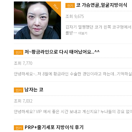
코 가슴연골,얼굴지방이식
Hot
인기
조회 9,675
갑자기 멀쩡했던 코가 왼쪽 코구멍에서
를받…
더보기
저~황금라인으로 다시 태어났어요..^^
인기
조회 7,770
안녕하세요~..저 8월에 황금라인 수술한 경민이라고 하는데..기억하실
남자는 코
인기
조회 7,032
안녕하세요? VIP 에서 좋은 시간 보내고 계신지요? 누나들의 강요
PRP+줄기세포 지방이식 후기
인기