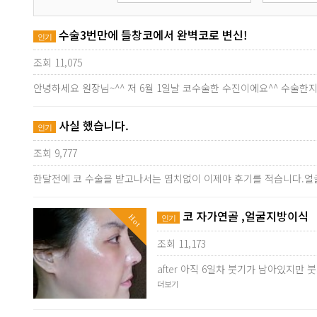
수술3번만에 들창코에서 완벽코로 변신!
인기
조회 11,075
안녕하세요 원장님~^^ 저 6월 1일날 코수술한 수진이에요^^ 수술
사실 했습니다.
인기
조회 9,777
한달전에 코 수술을 받고나서는 염치없이 이제야 후기를 적습니다.얼
코 자가연골 ,얼굴지방이식
Hot
인기
조회 11,173
after 아직 6일차 붓기가 남아있지
더보기