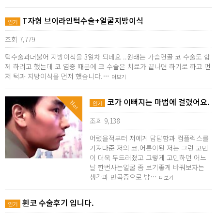
T자형 브이라인턱수술+얼굴지방이식
인기
조회 7,779
턱수술과더불어 지방이식을 3일차 되네요 ..원래는 가슴연골 코 수술도 함
께 하려고 했는데 코 염증 때문에 코 수술은 치료가 끝나면 하기로 하고 먼
저 턱과 지방이식을 먼저 했습니다.…
더보기
코가 이뻐지는 마법에 걸렸어요.
Hot
인기
조회 9,138
어렸을적부터 저에게 답답함과 컴플렉스를
가져다준 저의 코.어른이된 저는 그런 고민
이 더욱 두드러졌고 그렇게 고민하던 어느
날 한번사는얼굴 좀 보기좋게 바꿔보자는
생각과 만곡증으로 밤…
더보기
휜코 수술후기 입니다.
인기