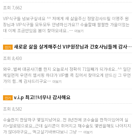
조회 7,662
VIP식구들 넘보구싶네요 ^^ 저에게 새 삶을주신 정말감사드릴 이명주 원
장님과 VIP식구들 모두모두 안녕하신가요?? 수술할때 쌀쌀한 가을이었는
데 이제 조금만있음 봄이 찾아오네요..…
더보기
새로운 삶을 살게해주신 VIP원장님과 간호사님들께 감사…
인기
조회 8,430
와우..벌써 대공사(?)를 한지 오늘로서 정확히 71일째가 되가네요..^^ 일단
제일먼저 우연히 웹서핑 하다가 VIP를 콕 집어서 찾아오게 만드신 그 무언
가의 힘..께 감사드리구요…
더보기
v.i.p 최고!!너무나 감사해요
인기
조회 8,582
수술한지 한달하구 몇일지났어요..전 8년전에 코수술을 한적이있어여 실
리+알로덤으로요,,근데 실리콘이 휘어지고 재수술도 몇번을해도 나아지지
가 않더라구요,,, 먹고살기바쁘다보니 그냥 …
더보기