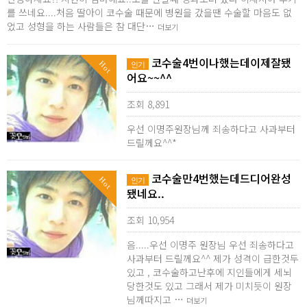
를 쓰네요....처음 딸아이 코수술 때문에 병원을 갔을땐 수술할 마음도 없
었고 성형을 하는 사람들은 참 대단…
더보기
코수술4번이나했는데이제잘됐
Hot
인기
어요~~^^
조회 8,891
우선 이명주원장님께 죄송하다고 사과부터
드릴께요^^*
코수술만4번했는데드디어완성
Hot
인기
됐네요..
조회 10,954
음.....우선 이명주 원장님 우선 죄송하다고
사과부터 드릴께요^^ 제가 성격이 급한것두
있고 , 코수술하고난후에 지인들에게 세뇌
당한것도 있고 그래서 제가 미치듯이 원장
님께따지고 …
더보기