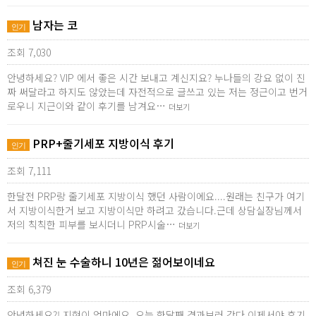
남자는 코
인기
조회 7,030
안녕하세요? VIP 에서 좋은 시간 보내고 계신지요? 누나들의 강요 없이 진
짜 써달라고 하지도 않았는데 자전적으로 글쓰고 있는 저는 정근이고 번거
로우니 지근이와 같이 후기를 남겨요…
더보기
PRP+줄기세포 지방이식 후기
인기
조회 7,111
한달전 PRP랑 줄기세포 지방이식 했던 사람이에요....원래는 친구가 여기
서 지방이식한거 보고 지방이식만 하려고 갔습니다.근데 상담실장님께서
저의 칙칙한 피부를 보시더니 PRP시술…
더보기
쳐진 눈 수술하니 10년은 젊어보이네요
인기
조회 6,379
안녕하세요?! 지현이 엄마에요..오늘 한달째 경과보러 갔다 이제서야 후기