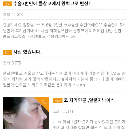
수술3번만에 들창코에서 완벽코로 변신!
인기
조회 11,073
안녕하세요 원장님~^^ 저 6월 1일날 코수술한 수진이에요^^ 수술한지 5개
월만에 후기남기네요~ 사실 저희집유전이 들창코에요 저에겐 정말 심한
콤플렉스였죠..4년전에 모 성형외과에…
더보기
사실 했습니다.
인기
조회 9,775
한달전에 코 수술을 받고나서는 염치없이 이제야 후기를 적습니다.얼굴 중
앙에 위치한 코가 많이 반듯해지고 높아져서 기분이 좋습니다.많이 예뻐진
얼굴에 만족을 느끼고 가족같은 분위기의…
더보기
코 자가연골 ,얼굴지방이식
Hot
인기
조회 11,171
after 아직 6일차 붓기가 남아있지만 붓기가
빠지고 자리를 잡으면 훨씬 전 보다 예뻐 질