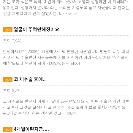
저는 코가 작은코 특히, 미간이 워낙 낮아서 귀엽다 성형하면 네 케릭터가
없어진다..성형하지 말아라 라는 소리를 지겹도록 듣고 자랐습니다.한때는
정말 그렇다라고 믿고 살았지만, 나…
더보기
얼굴이 주먹만해졌어요
인기
조회 7,940
안녕하세요^^ 2008년 11월에 사각턱 받았던 사람입니다.병원이 너무 바빠
서 사각턱 수술받던 사람들중에 저를 기억하긴 어려우실꺼에요 ^^ 수술전
에 남들보다 유난히 턱이 각져있었는…
더보기
코 재수술 후에..
인기
조회 8,839
코 재수술을 받은지 이제 한 달이 조금 넘었네요 첫 번째 수술은 약간 매부
리코여서 그것을 교정한다고 한 것이 사실 결과가 별로 좋지가 않았어요
뭐..어쩔 수 없지 하는 생각만 갖고…
더보기
4개월이된지금....
인기