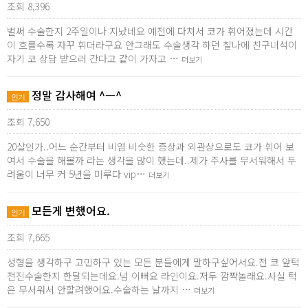
조회 8,396
벌써 수술한지 2주일이나 지났네요 예전에 다쳐서 코가 휘어졌는데 시간
이 흐를수록 자꾸 휘더라구요 안그래도 수술생각 하던 찰나에 친구녀석이
자기 코 상담 받으러 간다고 같이 가자고 …
더보기
정말 감사해여 ^ㅡ^
인기
조회 7,650
20살인가..어느 순간부터 비염 비슷한 증상과 외관상으로도 코가 휘어 보
여서 수술을 해볼까 라는 생각을 많이 했는데..제가 주사를 무서워해서 두
려움이 너무 커 5년을 미루다 vip…
더보기
모든게 변했어요.
인기
조회 7,665
성형을 생각하구 고민하구 있는 모든 분들에게 말하구싶어서요.전 코 앞턱
전진수술한지 한달되는데요.넘 이뻐요 라인이요.저두 깜짝놀래요.사실 턱
은 무서워서 안할려했어요.수술하는 날까지 …
더보기