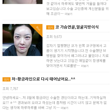
것 같아서 하루에도 몇번씩 거울을 들여다
보고있습니다.수술 고민중에 계신분들을 위
해 조금이…
더보기
코 가슴연골,얼굴지방이식
Hot
인기
조회 9,673
갑자기 멀쩡했던 코가 왼쪽 코구멍에서 고
름이 생기기 시작했습니다.전 수술했던 M
병원을 찾아가서 왜그러냐고 물었더니 치료
하면 낫는다고 15일간 매일같이 항생제를
맞아가면서 치료를받…
더보기
저~황금라인으로 다시 태어났어요..^^
인기
조회 7,767
안녕하세요~..저 8월에 황금라인 수술한 경민이라고 하는데..기억하실까
요?? ㅎ^^ 경과보러 오라고 하셨는데 좀처럼 시간이 나지 않고 문제가 없
다는 생각에 하루하루를 바삐 그냥 지…
더보기