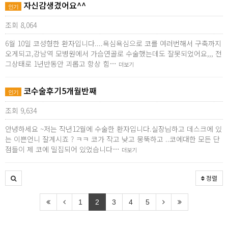
자신감생겼어요^^
인기
조회 8,064
6월 10일 코성형한 환자입니다....욕심욕심으로 코를 여러번해서 구축까지
오게되고,강남역 모병원에서 가슴연골로 수술했는데도 잘못되었어요,,, 전
그상태로 1년반동안 괴롭고 항상 힘…
더보기
코수술후기5개월반째
인기
조회 9,634
안녕하세요 ~저는 작년12월에 수술한 환자입니다.실장님하고 데스크에 있
는 이쁜언니 잘계시죠 ? ㅋㅋ 코가 작고 낮고 뭉뚝하고 ..코에대한 모든 단
점들이 제 코에 밀집되어 있었습니다…
더보기
정렬
1
2
3
4
5