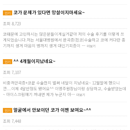
코가 문제가 있다면 망설이지마세요~
인기
조회 8,723
코때문에 고민하시는 많은분들이계실거같아 저의 수술 후기를 이렇게 쓰
게되었습니다.저는 서울대병원에서 완곡증(흰코)수술하고 코에 커다란 종
기까지 생겨 마음의 병까지 생겨 대인기피증이 …
더보기
^^ 4개월이지났네요~
인기
조회 7,107
비중격만곡증+코끝 수술한지 벌써 네달이 지났네요~ 12월말에 했으니
깐....이제 4달반정도 됐어요^^ 이명주원장님이랑 상담하고, 수술받았는데
~ 아이스크림얘기 꺼내면 제가 누군지 아…
더보기
얼굴에서 안보이던 코가 이젠 보여요~^^
인기
조회 7,448