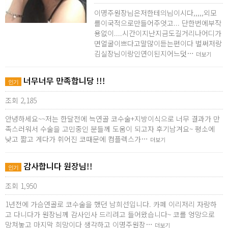
이명주원장님은저한테의님이시다,,,,,외모
를이국적으로만들어주엇고... 단한번에부작
용없이....시간이지난지금도길거리나어디가
면얼굴이쁘다고말많이듣는편이다 벌써저랑
김실장님이랑인연이된지어느덧…
더보기
너무너무 만족합니당 !!!
인기
조회 2,185
안녕하세요~~저는 한달전에 늑연골 코수술+지방이식으로 너무 결과가 만
족스러워서 수술을 고민중인 분들께 도움이 되고자 후기남겨요~ 평소에
낮고 짧고 게다가 휘어진 코때문에 컴플렉스가…
더보기
감사합니다 원장님!!
인기
조회 1,950
1년전에 가슴연골로 코수술을 했던 남희선입니다. 카페 이리저리 자랑하
고 다니다가 원장님께 감사인사 드리려고 들어왔습니다~ 코를 엉망으로
망쳐놓고 마지막 희망이다 생각하고 이명주원장…
더보기