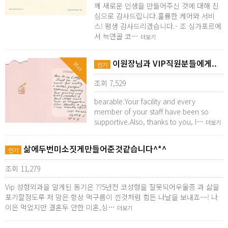
께 새로운 인생을 만들어주신 것에 대해 진
심으로 감사드립니다.훌륭한 케어와 서비
스! 평생 감사드리겠습니다.- 조 싱가포르에
서 늑연골 코…
더보기
이원장님과 VIP직원분들에게..
Hot
인기
조회 7,529
bearable.Your facility and every
member of your staff have been so
supportive.Also, thanks to you, I…
더보기
삶에두번미소짓게만들어준것같습니다^*^
인기
조회 11,279
Vip 성형외과을 알게된 동기은 ??5년전 코성형을 잘못되어우울증 과 삶을
포기할정도루 저 맘은 항상 먹구름이 낀것처럼 힘든 나날을 보내죠~~! 나
이은 먹었지만 결혼두 안한 미혼,싱…
더보기