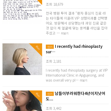
조회 18,679
전국 병원 투어 결과 “환자 중심의 진료 라
는 타이틀에 이끌려 VIP 성형외과를 선택했
어요. 방문해서 상담했는데 과잉 진료 같은
것 없이 제 얼굴에 맞는 쌍꺼풀 라인을 잡아
주셨고 …
더보기
I recently had rhinoplasty
Hot
인기
sur…
조회 2,181
I recently had rhinoplasty surgery at VIP
International Clinic in Apgujeong, and
was overall very pl…
더보기
남들이부러워한다4년이지낫어
Hot
인기
도...
조회 3,442