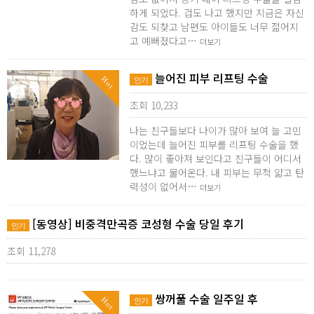
하게 되었다. 겁도 나고 했지만 지금은 자신
감도 되찾고 남편도 아이들도 너무 젊어지
고 예뻐졌다고…
더보기
늘어진 피부 리프팅 수술
Hot
인기
조회 10,233
나는 친구들보다 나이가 많아 보여 늘 고민
이었는데 늘어진 피부를 리프팅 수술을 했
다. 많이 좋아져 보인다고 친구들이 어디서
했느냐고 물어온다. 내 피부는 무척 얇고 탄
력성이 없어서…
더보기
[동영상] 비중격만곡증 코성형 수술 당일 후기
인기
조회 11,278
쌍꺼풀 수술 일주일 후
Hot
인기