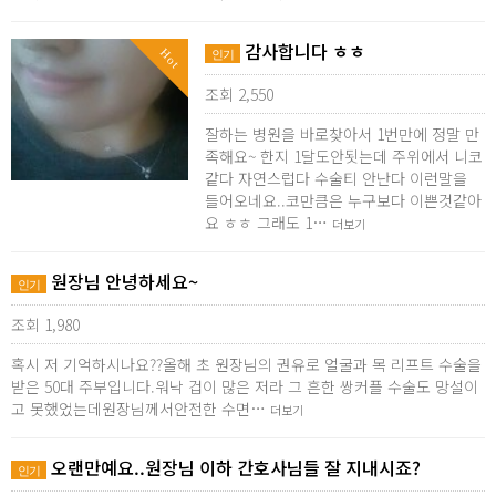
감사합니다 ㅎㅎ
Hot
인기
조회 2,550
잘하는 병원을 바로찾아서 1번만에 정말 만
족해요~ 한지 1달도안됫는데 주위에서 니코
같다 자연스럽다 수술티 안난다 이런말을
들어오네요..코만큼은 누구보다 이쁜것같아
요 ㅎㅎ 그래도 1…
더보기
원장님 안녕하세요~
인기
조회 1,980
혹시 저 기억하시나요??올해 초 원장님의 권유로 얼굴과 목 리프트 수술을
받은 50대 주부입니다.워낙 겁이 많은 저라 그 흔한 쌍커플 수술도 망설이
고 못했었는데원장님께서안전한 수면…
더보기
오랜만예요..원장님 이하 간호사님들 잘 지내시죠?
인기