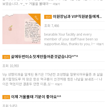
보였습니다..ㅜ_ㅜ 거울을 볼때마…
더보기
이원장님과 VIP직원분들에게..
Hot
인기
조회 7,466
bearable.Your facility and every
member of your staff have been so
supportive.Also, thanks to you, I…
더보기
삶에두번미소짓게만들어준것같습니다^*^
인기
조회 10,993
Vip 성형외과을 알게된 동기은 ??5년전 코성형을 잘못되어우울증 과 삶을
포기할정도루 저 맘은 항상 먹구름이 낀것처럼 힘든 나날을 보내죠~~! 나
이은 먹었지만 결혼두 안한 미혼,싱…
더보기
이제 거울볼때 기분이 좋아요^^
인기
조회 9,853