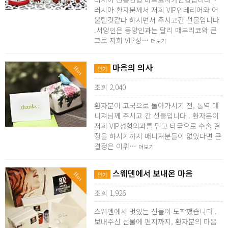
러시아 환자분께서 저희 VIP인테리어와 어
울릴것같다 하시면서 주시고간 선물입니다
.서양인은 동양인과는 달리 매부리코와 큰
코로 저희 VIP성…
더보기
마음의 의사
Hot
인기
조회 2,040
환자분이 고국으로 돌아가시기 전, 통역 매
니져님께 주시고 간 선물입니다 . 환자분이
저희 VIP성형외과를 믿고 타국으로 수술 결
정을 하시기까지 매니져분들이 없었다면 큰
결정은 이뤄…
더보기
스웨덴에서 보내온 마음
Hot
인기
조회 1,926
스웨덴에서 멋있는 선물이 도착했습니다 .
보내주신 선물에 편지까지, 환자분의 마음