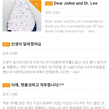
Dear JoAnn and Dr. Lee
Hot
인기
조회 5,567
Dear JoAnn and Dr.Lee I would like to
thank you for a wonderful job VIP has
done.I really enjoyed my…
더보기
인생이 달라졌어요
인기
조회 4,585
인생이 달라진다는게 이런거드라구요원래 쌍커풀도없고 코도 몹시 낮아서
늘 컴플렉스 엿던 저에게 인생의 대 역전을 준 수술이엇습니다자가연골로
햇는데 비용적인부담과 회복기간때문에 고민햇…
더보기
이제, 명품코라고 자부합니다!^^
인기
조회 7,400
처음 VIP를 찾은 것은 지금으로부터 3년전 이었습니다.저의 작고 짧은 코
는 저에게 있어 최대의 컴플렉스 였습니다.사진 찍을때면 작은 코 밖에 안