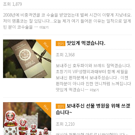
조회 1,879
2008년에 비중격연골 코 수술을 받았었는데 벌써 시간이 이렇게 지났네요.
저의 몀품코는 잘 있답니다...오늘 제가 여기 들어온 이유는 일적으로 알게
된 분이 코수술을 …
더보기
맛있게 먹겠습니다.
Hot
인기
조회 2,368
보내주신 호두파이와 브레드 잘먹겠습니다.
초창기의 VIP성형외과때부터 함께 세월을
보내신 환자분께서 보내주셨습니다 . 이젠
환자분이 아니라 친한 언니처럼 느껴집니다
맛있게 먹겠습니…
더보기
보내주신 선물 병원을 위해 쓰겠
Hot
인기
습니다~
조회 2,210
러시아 전통인형 마트료시카인형입니다 ~