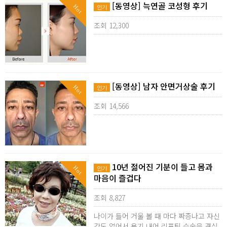
[동영상] 늑연골 코성형 후기
Hot
인기
조회 12,300
[동영상] 남자 안면거상술 후기
Hot
인기
조회 14,566
10년 젊어진 기분이 들고 몸과
Hot
인기
마음이 즐겁다
조회 8,827
나이가 들어 거울 볼 때 마다 짜증나고 자신
감도 없어서 용기 내어 리프팅 수술을 결심