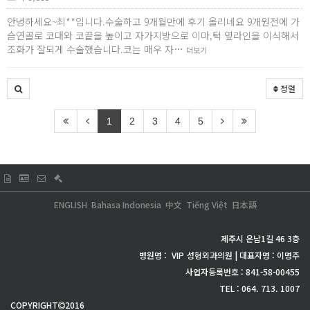
안녕하세요~최**입니다.수술하고 9개월만에 후기 올리네요 9개원전에 가
슴연골로 코대와 코끝을 높이고 자가지방으로 이마,턱 옆라인을 이식해서
조화가 잘되게 수술했습니다.코는 매우 자…
더보기
정렬
1
2
3
4
5
ENGLISH
Bahasa Indonesia
中文
Tiếng Việt
日本語
제주시 은남1길 46 3층
병원명 :
VIP
성형외과의원 | 대표자명 : 이명주
사업자등록번호 : 841-58-00455
TEL : 064. 713. 1007
COPYRIGHT
2016