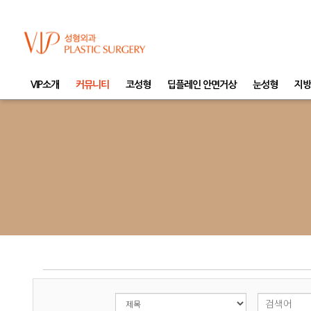
VIP소개
커뮤니티
코성형
딥플레인 안면거상
눈성형
지방