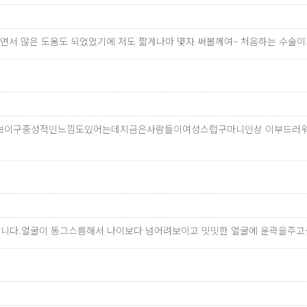
 보면서 많은 도움도 되었었기에 저도 짧게나마 몇자 써볼께여~ 처음하는 수
보이구중성적인느낌도있어는데지금은사람들이여성스럽구마니인상 이부드러워
고 있었습니다.얼굴이 동그스름해서 나이보다 넘어려보이고 밋밋한 얼굴에 윤곽을