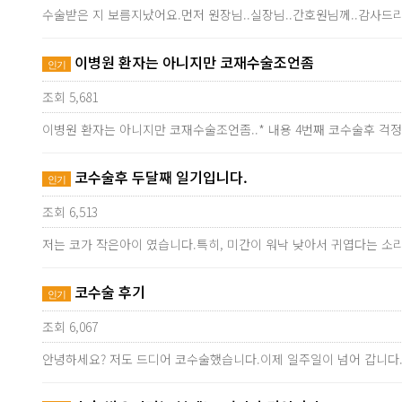
수술받은 지 보름지났어요.먼저 원장님..실장님..간호원님께..감사드리
이병원 환자는 아니지만 코재수술조언좀
인기
조회 5,681
이병원 환자는 아니지만 코재수술조언좀..* 내용 4번째 코수술후 걱
코수술후 두달째 일기입니다.
인기
조회 6,513
저는 코가 작은아이 였습니다.특히, 미간이 워낙 낮아서 귀엽다는 
코수술 후기
인기
조회 6,067
안녕하세요? 저도 드디어 코수술했습니다.이제 일주일이 넘어 갑니다