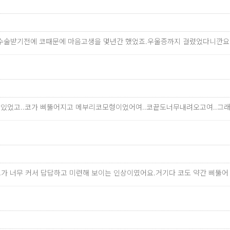
서 수술받기전에 코때문에 마음고생을 몇년간 했었죠.우울증까지 걸렸었다니깐
해있었고..코가 삐뚤어지고 메부리코모형이었어여..코끝도너무내려오고여..그래
코가 너무 커서 답답하고 미련해 보이는 인상이였어요.거기다 코도 약간 삐뚤어