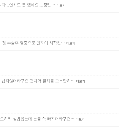
 ..인사도 못 했네요....정말…
더보기
저는 첫 수술후 염증으로 인하여 시작된…
더보기
기가 쉽지않더라구요.연차와 월차를 고스란히…
더보기
니 오히려 실밥뽑는데 눈물 쏙 빠지더라구요…
더보기