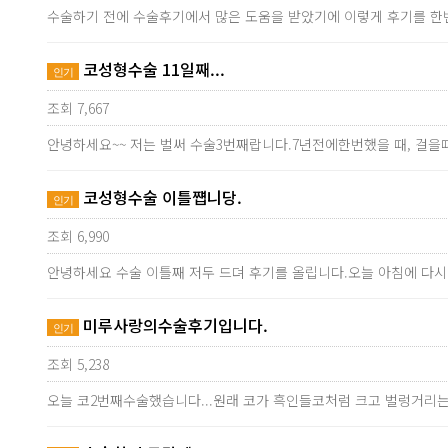
수술하기 전에 수술후기에서 많은 도움을 받았기에 이렇게 후기를 한
코성형수술 11일째...
인기
조회 7,667
안녕하세요~~ 저는 벌써 수술3번째랍니다.7년전에한번했을 때, 걸
코성형수술 이틀쩁니당.
인기
조회 6,990
안녕하세요 수술 이틀째 저두 드뎌 후기를 올립니다.오늘 아침에 다
미루사랑의수술후기입니다.
인기
조회 5,238
오늘 코2번째수술했습니다...원래 코가 흑인들코처럼 크고 벌렁거리는