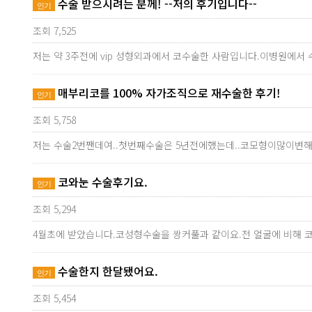
수술 받으시려는 분께! --저의 후기입니다--
인기
조회 7,525
저는 약 3주전에 vip 성형외과에서 코수술한 사람입니다.이병원에
매부리코를 100% 자가조직으로 재수술한 후기!
인기
조회 5,758
저는 수술2번짼데여..첫번째수술은 5년전에했는데..코모형이많이변
코와눈 수술후기요.
인기
조회 5,294
4월초에 받았습니다.코성형수술을 쌍커풀과 같이요.전 얼굴에 비해 
수술한지 한달됐어요.
인기
조회 5,454