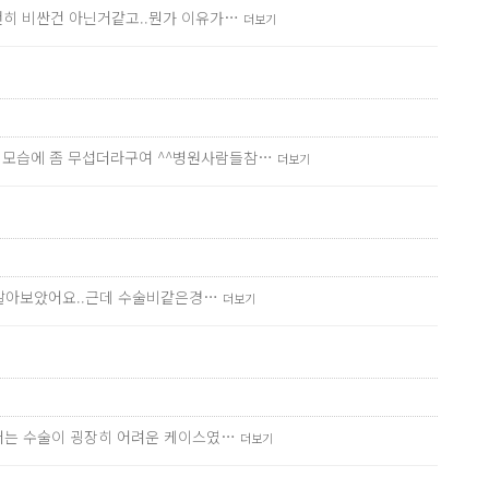
 괜히 비싼건 아닌거같고..뭔가 이유가…
더보기
는 모습에 좀 무섭더라구여 ^^병원사람들참…
더보기
을 알아보았어요..근데 수술비같은경…
더보기
 저는 수술이 굉장히 어려운 케이스였…
더보기