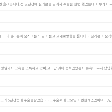
번 올려봅니다.전 몇년전에 실리콘을 넣어서 수술을 한번 했었는데 피부가 너
을때 마다 실리콘이 움직이는 느낌이 들고 고개로방향을 틀때마다 실리콘이 움직
시 병원가서 코속을 소독하고 왔쪄.코피난 것이 뭉쳐있었는지 콧속이 무지 답
코라 5년전쯤에 수술을받았습니다...수술후에 코모양이 변한게없었어여...5년