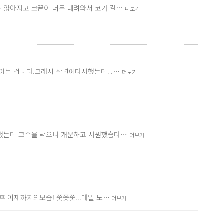
무 얇아지고 코끝이 너무 내려와서 코가 길…
더보기
이는 겁니다.그래서 작년에다시했는데...…
더보기
답했는데 코속을 닦으니 개운하고 시원했슴다…
더보기
후 어제까지의모습! 쯧쯧쯧...매일 노…
더보기