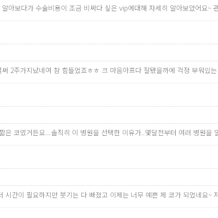
기 알아보다가 수술비용이 조금 비싸다 싶은 vip에대해 자세히 알아보았어요~
.벌써 2주가지났네여 참 힘들었죠ㅎㅎ 크 마음아프다 잘됐을까에 걱정 부워있
도 짧은 코였거든요...솔직히 이 병원을 선택한 이유가..몇달전부터 여러 병원
 더 시간이 필요하지만 붓기는 다 빠졌고 이제는 너무 예쁜 제 코가 되었네요~