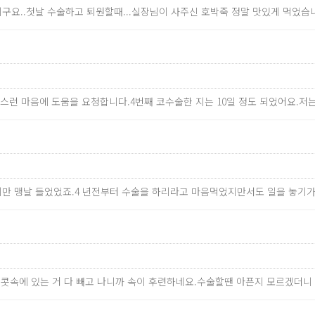
구요..첫날 수술하고 퇴원할때...실장님이 사주신 호박죽 정말 맛있게 먹었습니다
정스런 마음에 도움을 요청합니다.4번째 코수술한 지는 10일 정도 되었어요.
소리만 맹날 들었었죠.4 년전부터 수술을 하리라고 마음먹었지만서도 일을 놓
.콧속에 있는 거 다 빼고 나니까 속이 후련하네요.수술할땐 아픈지 모르겠더