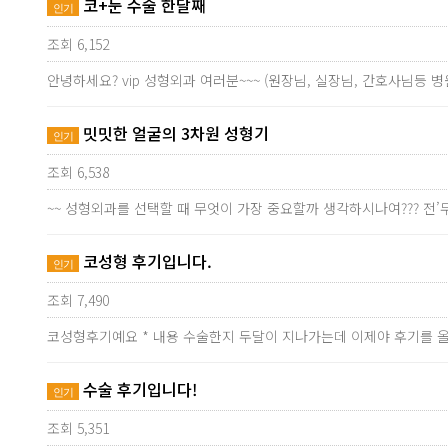
코+눈 수술 한달째
인기
조회 6,152
안녕하세요? vip 성형외과 여러분~~~ (원장님, 실장님, 간호사님등
밋밋한 얼굴의 3차원 성형기
인기
조회 6,538
~~ 성형외과를 선택할 때 무엇이 가장 중요할까 생각하시나여??? 전
코성형 후기입니다.
인기
조회 7,490
코성형후기예요 * 내용 수술한지 두달이 지나가는데 이제야 후기를 
수술 후기입니다!
인기
조회 5,351