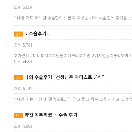
조회 6,054
* 내용 저도 어느덧 수술한지 보름이 지났습니다~ 수술전에 후기를
코수술후기...
인기
조회 5,781
코가옆으로마니퍼지고코망울이메부리코처럼보여서얼굴이투박하게 
니…
더보기
나의 수술후기 "선생님은 아티스트..^^ "
인기
조회 6,142
* 내용 저는 선생님 (말씀으로,,^^) 작고 짧고 좁은 코를 가지
약간 메부리코~~ 수술 후기
인기
조회 5,893