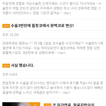
두달전에 코젤로 가슴수술한 진경이예요..시간이 빨리도 지나가네요~~수
술한지 며칠 안된것 같은데 주위에서 성형은 하고 나서 만족하면 정말 그
아픔이 사라진다더니..정말 그런것 같아요…
더보기
수술3번만에 들창코에서 완벽코로 변신!
인기
조회 10,292
안녕하세요 원장님~^^ 저 6월 1일날 코수술한 수진이에요^^ 수술한지 5개
월만에 후기남기네요~ 사실 저희집유전이 들창코에요 저에겐 정말 심한
콤플렉스였죠..4년전에 모 성형외과에…
더보기
사실 했습니다.
인기
조회 9,654
한달전에 코 수술을 받고나서는 염치없이 이제야 후기를 적습니다.얼굴 중
앙에 위치한 코가 많이 반듯해지고 높아져서 기분이 좋습니다.많이 예뻐진
얼굴에 만족을 느끼고 가족같은 분위기의…
더보기
코 자가연골 ,얼굴지방이식
인기