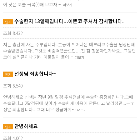
이 낮은 코를 극복(?)해 보고자…
더보기
수술한지 13일째입니다...이쁜코 주셔서 감사합니다.
인기
조회 8,432
저는 충남에 사는 주부입니다..콧등이 튀어나온 매부리코수술을 원장님께
수술받았습니다..그것도 비중격연골로만....전 참 행운아인가봐요...그동안
코에 실리콘이나 기타 이물질이 들어…
더보기
선생님 죄송합니다~
인기
조회 6,540
안녕하세요 선생님 작년 9월 말경 추석전날에 수술한 홍정화입니다.그때
수술끝나고 2달경뒤에 찾아가 수술한게 마음에 안든다고 날리쳤던...ㅡㅜ
정말 죄송합니다...그때 너무 성급하게…
더보기
안녕하세요
인기
조회 4,062