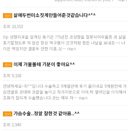
삶에두번미소짓게만들어준것같습니다^*^
인기
조회 10,553
Vip 성형외과을 알게된 동기은 ??5년전 코성형을 잘못되어우울증 과 삶을
포기할정도루 저 맘은 항상 먹구름이 낀것처럼 힘든 나날을 보내죠~~! 나
이은 먹었지만 결혼두 안한 미혼,싱…
더보기
이제 거울볼때 기분이 좋아요^^
인기
조회 9,108
안녕하세요~최**입니다.수술하고 9개월만에 후기 올리네요 9개원전에 가
슴연골로 코대와 코끝을 높이고 자가지방으로 이마,턱 옆라인을 이식해서
조화가 잘되게 수술했습니다.코는 매우 자…
더보기
가슴수술..정말 잘한것 같아욤..^^
인기
조회 3,940