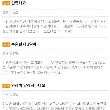
만족해요
인기
조회 4,262
이번에 코수술3번째루해서 넘 고민했는데 잘되서 만족합니다 코가 미워서
그런것보다 계속 부작용에 시달리다보니 고민끝에 이곳저곳 알아보다 vip
성형외과를 알게되었읍니다..잘한다는 소…
더보기
수술한지 3달째~
인기
조회 6,179
안녕하세요~선생님,그리고 너무너무 친절하신 병원 식구들~ 전 2월8일날
코 수술한 **입니다~^^ 벌써 석달이 지났네요~ 너무너무 환자가 많아서
아마 기억 못하실듯~ 제 코는 아무…
더보기
인상이 달라졌다네요
인기
조회 6,264
성형은 왜하나요? 생긴대로 살지 더구나 나이먹고는 더그렇겠지요.누구얘
기냐구요? 바로제얘깁니다.지난겨울 어느날 어떤친구가 제얼굴을 가만히