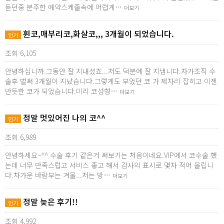
듣던중 분주한 예약스케줄속에 어렵게…
더보기
휜코,매부리코,화살코,,, 3개월이 되었습니다.
인기
조회 6,105
안녕하십니까.그동안 잘 지내셨죠...저도 덕분에 잘 지냅니다.자가조직 수
술후 벌써 3개월이 지났습니다.그렇게도 부었던 코 가 제자리 잡히고 이젠
반듯한 코가 되었습니다.미리 코성형…
더보기
정말 멋있어진 나의 코^^
인기
조회 6,989
안녕하세요~^^ 수술 후기 같은거 써보기는 처음이네요.VIP에서 코수술 했
는데 너무 만족스럽고 서비스 좋고 해서 감사의 표시로 몇자 적어 올립니
다.차가운 바람부는 겨울...저는 방…
더보기
정말 늦은 후기!!
인기
조회 4,992