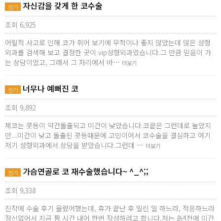
자신감을 갖게 한 코수술
인기
조회 6,925
어릴적 사고로 인해 코가 휘어 보기에 무척이나 좋지 않았는데 많은 성형
외과를 검색해 보고 결정한 곳이 vip성형외과였습니다.그 만큼 믿음이 가
는 상담이었고, 그래서 그 자리에서 바…
더보기
너무나 예뻐진 코
인기
조회 9,892
제코는 콧등이 약간돌출되고 미간이 낮았습니다.코끝은 그런데로 높았지
만...미간이 낮고 돌출된 콧등때문에 고민이어서 코수술을 결심하고 여기
저기 성형외과에서 상담을 받았습니다.그런데 …
더보기
가슴연골로 코 재수술했습니다~ ^_^;;
인기
조회 9,338
진작에 수술 후기 올렸어했는데, 휴가 끝난 후 밀린 일 하느라, 적응하느라
정신없어서 지금 짬 시간 내어 한번 작성하려고 합니다.저는 8년전에 미간