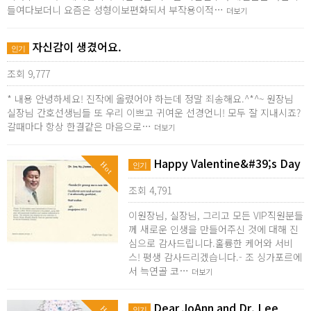
들여다보더니 요즘은 성형이보편화되서 부작용이적…
더보기
자신감이 생겼어요.
인기
조회 9,777
* 내용 안녕하세요! 진작에 올렸어야 하는데 정말 죄송해요.^*^~ 원장님
실장님 간호선생님들 또 우리 이쁘고 귀여운 선경언니! 모두 잘 지내시죠?
갈때마다 항상 한결같은 마음으로…
더보기
Happy Valentine&#39;s Day
Hot
인기
조회 4,791
이원장님, 실장님, 그리고 모든 VIP직원분들
께 새로운 인생을 만들어주신 것에 대해 진
심으로 감사드립니다.훌륭한 케어와 서비
스! 평생 감사드리겠습니다.- 조 싱가포르에
서 늑연골 코…
더보기
Dear JoAnn and Dr. Lee
인기