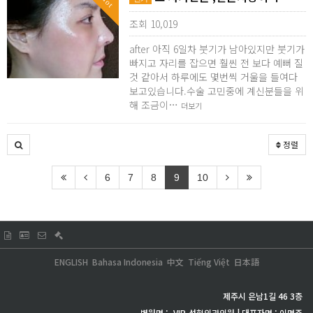
Hot
조회 10,019
after 아직 6일차 붓기가 남아있지만 붓기가
빠지고 자리를 잡으면 훨씬 전 보다 예뻐 질
것 같아서 하루에도 몇번씩 거울을 들여다
보고있습니다.수술 고민중에 계신분들을 위
해 조금이…
더보기
정렬
6
7
8
9
10
ENGLISH
Bahasa Indonesia
中文
Tiếng Việt
日本語
제주시 은남1길 46 3층
병원명 :
VIP
성형외과의원 | 대표자명 : 이명주