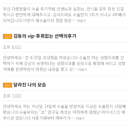
우선 다른분들의 수술 후기처럼 선생님과 실장님..언니들 모두 항상 친절
하시고 편안하게 대해주시고..감사드려요 수술한지 3주가 지나고 4주째가
되어갑니다.이번이 재수술이라 정말 많은…
더보기
감동의 vip-후회없는 선택의후기
인기
조회 8,011
안녕하세요~ 전 4/25일 코성형을 하였습니다 수술전 저는 성형외과를 선
택하기 위해 강남의 유명하다는 성형외과를 상담으로 평정해 버리고 성형
카페를 운영하면서 엄청난 내공을 쌓고 심…
더보기
달라진 나의 모습
인기
조회 7,022
안녕하세요 저는 지난달 14일에 수술을 받았어요 지금은 수술한지 19일째
됐습니다.수술부위는 "코" 였구요 제코는 여자에게 엄청난 마이너스인 매
부리코 였답니다.사춘기때부터 매부리가…
더보기