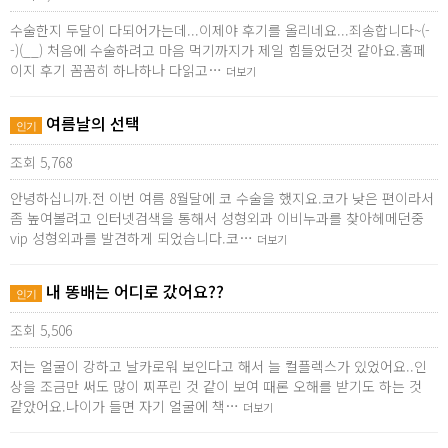
수술한지 두달이 다되어가는데...이제야 후기를 올리네요...죄송합니다~(-
-)(__) 처음에 수술하려고 마음 먹기까지가 제일 힘들었던것 같아요.홈페
이지 후기 꼼꼼히 하나하나 다읽고…
더보기
여름날의 선택
인기
조회 5,768
안녕하십니까.전 이번 여름 8월달에 코 수술을 했지요.코가 낮은 편이라서
좀 높여볼려고 인터넷검색을 통해서 성형외과 이비누과를 찾아헤메던중
vip 성형외과를 발견하게 되었습니다.코…
더보기
내 똥배는 어디로 갔어요??
인기
조회 5,506
저는 얼굴이 강하고 날카로워 보인다고 해서 늘 컬플렉스가 있었어요..인
상을 조금만 써도 많이 찌푸린 것 같이 보여 때론 오해를 받기도 하는 것
같았어요.나이가 들면 자기 얼굴에 책…
더보기