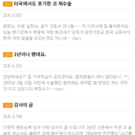
미국에서도 포기한 코 재수술
인기
조회 8,555
원장님, 두분 실장님, 글구 간호사 언니들~~~ 저 시카고에 잘 돌아왔어요.
오늘 뱅기안에서 제옆에 저랑 동갑내기 남자가 않았거든요.한국 교포라서
한국 여자 얼굴을 모르는것도 아닌데…
더보기
1년이나 됐네요.
인기
조회 6,155
안녕하세요?? 절 기억하실지 모르겠어요..환자분들이 워낙 많다보니..^^;;
2005년 2월 19일 아침에 수술했던 환자예요.예약할 때 받았던 카드 아직
가 지고 있답니다.체험수기…
더보기
감사의 글
인기
조회 4,748
이명주 원장님께 삼가 이런 감사의 글 드립니다 2년전 신촌에서 두번 코 술
술을 하고서도 뾰족한 코에 붉은색이 두드러져 ’대낮부터 한잔했수"소리를