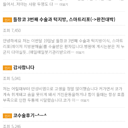
들어서..저아는 사람 두명도 다 …
더보기
들창코 3번째 수술과 턱지방, 스마트리포(->완전대박)
인기
조회 7,450
안녕하세요 저는 이번달 19일날 들창코 3번째 수술과 턱지방이식, 스마트
리포(레이저 지방분해술)를 수술받은 환자입니다.병원에 계시는분은 저 누
군지 다아실듯..(매일매일붓기관리받으러…
더보기
감사합니다
인기
조회 5,041
저는 어릴때부터 만성비염으로 고생을 정말 많이했습니다 커가면서 코가
계속 휘게돼고 숨을 못쉬게 돼서 거친운동을하거나 힘이 들때는 항상 호흡
부족으로 인한 두통에 시달렸습니다.코가 이…
더보기
코수술후기~^ㅡ^
인기
조회 5,246