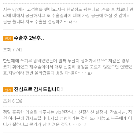
저는 vip에서 코성형을 했어요.지금 한달정도 됐는데요..수술 후 치료나 관
리에 대해서 궁금하시고 또 수술결과에 대해 가장 궁금해 하실 것 같아서
글을 씁니다.저도 수술을 결정하기…
더보기
수술후 2달후..
인기
조회 7,741
한달째에 쓰기루 맘먹었었는데 벌써 두달이 넘어가네요^^* 저같은 경우
코가 휘어있고 재수술이여서 매우 신중히 병원을 고르지 않았으면 안됐었
죠.지방이라 한번 올라갔을때 병원 다~돌아…
더보기
진심으로 감사드립니다!
인기
조회 6,138
정말 훌륭한 의술을 베푸시는 vip원장님과 친절하신 실장님, 간호사님, 직
원 여러분께 감사드립니다.사실 성형이라는 것이 드러내놓고 누구에게 어
디가 잘하냐고 묻기가 참 어려운 것입니…
더보기