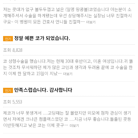
저는 콧대가 없구 볼두두껍고 넓은 (일명 땅콩볼)코였습니다 아는분이 소
개해주셔서 수술을 하게됐는데 우선 상담해주시는 실장님 너무 친절하시
구요~ 이 병원의 모든 간호사 언니들 친절하…
더보기
정말 예쁜 코가 되었습니다.
인기
조회 8,828
코 성형수술을 했습니다.저는 현재 30대 후반이고, 미혼 여성입니다.귀 뚫
는 것조차 무서워하던 제가 많은 고민과 생각과 두려움 끝에 코 수술을 한
지 이제 한 달하고 15일이 지났…
더보기
만족스럽습니다. 감사합니다
인기
조회 5,553
제코가 너무 못생겨서 ....고딩때는 잘 몰랐지만 외모에 점차 관심이 생기
면서 저에겐 크나큰 컴플렉스였던 코 ....지금 너무 좋습니다.돌출된 콧등
이반듯해지고 낮은 코는 이제 콧구…
더보기