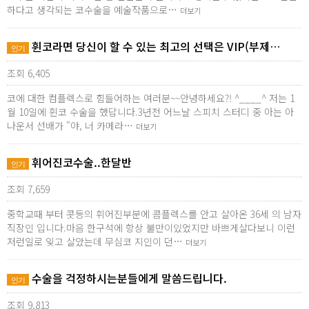
하다고 생각되는 코수술을 예술작품으로…
더보기
휜코라면 당신이 할 수 있는 최고의 선택은 VIP(부제…
인기
조회 6,405
코에 대한 컴플렉스로 힘들어하는 여러분~~안녕하세요?! ^____^ 저는 1
월 10일에 휜코 수술을 했답니다.3년전 어느날 스피치 스터디 중 아는 아
나운서 선배가 "야, 너 카메라…
더보기
휘어진코수술..한달반
인기
조회 7,659
중학교때 부터 콧등의 휘어진부분에 콤플렉스를 안고 살아온 36세 의 남자
직장인 입니다.마음 한구석에 항상 불만이있었지만 바쁘게살다보니 이런
저런일로 잊고 살았는데 무심코 지인이 던…
더보기
수술을 걱정하시는분들에게 말씀드립니다.
인기
조회 9,813