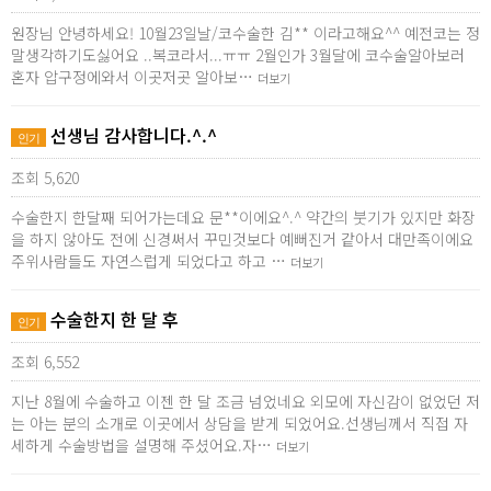
원장님 안녕하세요! 10월23일날/코수술한 김** 이라고해요^^ 예전코는 정
말생각하기도싫어요 ..복코라서...ㅠㅠ 2월인가 3월달에 코수술알아보러
혼자 압구정에와서 이곳저곳 알아보…
더보기
선생님 감사합니다.^.^
인기
조회 5,620
수술한지 한달째 되어가는데요 문**이에요^.^ 약간의 붓기가 있지만 화장
을 하지 않아도 전에 신경써서 꾸민것보다 예뻐진거 같아서 대만족이에요
주위사람들도 자연스럽게 되었다고 하고 …
더보기
수술한지 한 달 후
인기
조회 6,552
지난 8월에 수술하고 이젠 한 달 조금 넘었네요 외모에 자신감이 없었던 저
는 아는 분의 소개로 이곳에서 상담을 받게 되었어요.선생님께서 직접 자
세하게 수술방법을 설명해 주셨어요.자…
더보기