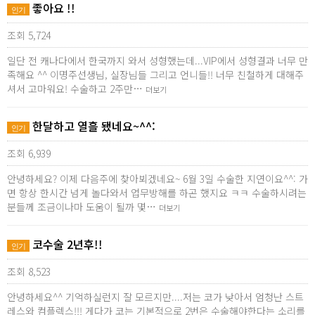
좋아요 !!
인기
조회 5,724
일단 전 캐나다에서 한국까지 와서 성형했는데...VIP에서 성형결과 너무 만
족해요 ^^ 이명주선생님, 실장님들 그리고 언니들!! 너무 친철하게 대해주
셔서 고마워요! 수술하고 2주만…
더보기
한달하고 열흘 됐네요~^^:
인기
조회 6,939
안녕하세요? 이제 다음주에 찾아뵈겠네요~ 6월 3일 수술한 지연이요^^: 가
면 항상 한시간 넘게 놀다와서 업무방해를 하곤 했지요 ㅋㅋ 수술하시려는
분들께 조금이나마 도움이 될까 몇…
더보기
코수술 2년후!!
인기
조회 8,523
안녕하세요^^ 기억하실런지 잘 모르지만....저는 코가 낮아서 엄청난 스트
레스와 컴플렉스!!! 게다가 코는 기본적으로 2번은 수술해야한다는 소리를