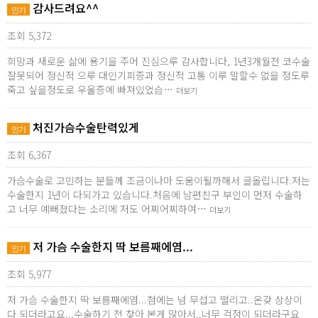
감사드려요^^
인기
조회 5,372
희망과 새로운 삶에 용기을 주어 진심으루 감사합니다, 1년3개월전 코수술
잘못되어 정신적 으루 대인기피증과 정신적 고통 이루 말할수 없을 정도루
죽고 싶을정도로 우울증에 빠져있었습…
더보기
처진가슴수술탄력있게
인기
조회 6,367
가슴수술로 고민하는 분들께 조금이나마 도움이될까해서 글올립니다.저는
수술한지 1년이 다되가고 있습니다.처음에 남편친구 부인이 먼저 수술하
고 너무 예뻐졌다는 소리에 저도 어찌어찌하여…
더보기
저 가슴 수술한지 딱 보름째에염...
인기
조회 5,977
저 가슴 수술한지 딱 보름째에염...첨에는 넘 무섭고 떨리고..온갖 상상이
다 되더라고요...수술하기 전 찾아 본게 많아서..너무 걱정이 되더라구요