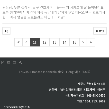
원장님, 두분 실장님, 글구 간호사 언니들~~~ 저 시카고에 잘 돌아왔어요.
오늘 뱅기안에서 제옆에 저랑 동갑내기 남자가 않았거든요.한국 교포라서
한국 여자 얼굴을 모르는것도 아닌데…
더보기
정렬
11
12
13
14
15
ENGLISH
Bahasa Indonesia
中文
Tiếng Việt
日本語
제주시 은남1길 46 3층
병원명 :
VIP
성형외과의원 | 대표자명 : 이명주
사업자등록번호 : 841-58-00455
TEL : 064. 713. 1007
COPYRIGHT
2016