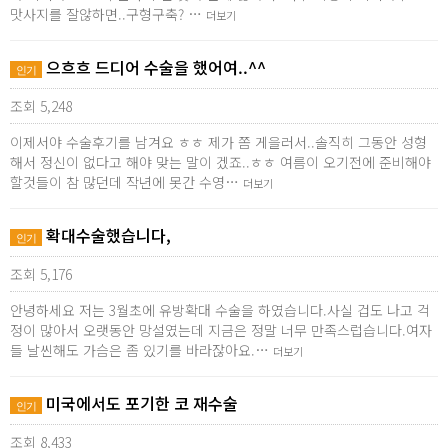
맛사지를 잘않하면..구형구축? …
더보기
으흐흐 드디어 수술을 했어여..^^
인기
조회 5,248
이제서야 수술후기를 남겨요 ㅎㅎ 제가 쫌 게을러서..솔직히 그동안 성형
해서 정신이 없다고 해야 맞는 말이 겠죠..ㅎㅎ 여름이 오기전에 준비해야
할것들이 참 많던데 작년에 못간 수영…
더보기
확대수술했습니다,
인기
조회 5,176
안녕하세요 저는 3월초에 유방확대 수술을 하였습니다.사실 겁도 나고 걱
정이 많아서 오랫동안 망설였는데 지금은 정말 너무 만족스럽습니다.여자
들 날씬해도 가슴은 좀 있기를 바라잖아요.…
더보기
미국에서도 포기한 코 재수술
인기
조회 8,433