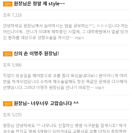
원장님은 정말 제 style~~
인기
조회 7,218
안녕하세요.원장님께서 싫어하시는 법을 공부하는^^;; ㅇㅇㅇ입니다.저는
어린나이에...언니가 의대에 재학중인 시절에, 그 대학병원에서 얼굴 망가
진 환자를 대상으로 성형수술을 하시던…
더보기
신의 손 이명주 원장님!
인기
조회 5,966
직업이 방송일을 해야함으로 코를 좀더 욕심을내다보니 본의아니게 여러
번을 하게되었답니다.수차례 재수술을해도 항상 똑같은 문제로 다시해야
만했습니다.그러다 이명주 원장님을 만나기 바로전…
더보기
원장님~ 너무너무 고맙습니다 ^^
인기
조회 5,070
원장님 안녕하세요 ^^ 너무나도 친절하신 병원 식구분들 잘계시죠? 제가
코수술 한지도 벌써 4개월이 되어가네요.교통사로 코를 다쳐서 종합병원