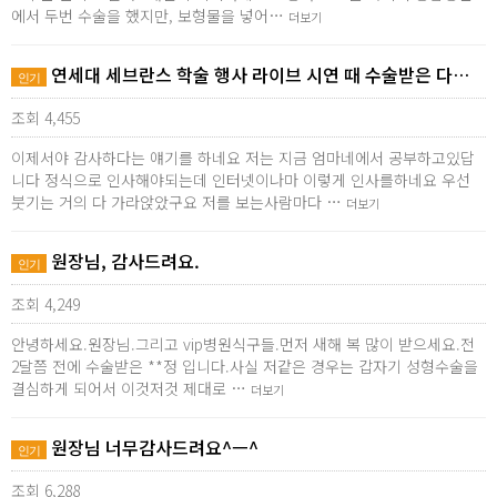
에서 두번 수술을 했지만, 보형물을 넣어…
더보기
연세대 세브란스 학술 행사 라이브 시연 때 수술받은 다…
인기
조회 4,455
이제서야 감사하다는 얘기를 하네요 저는 지금 엄마네에서 공부하고있답
니다 정식으로 인사해야되는데 인터넷이나마 이렇게 인사를하네요 우선
붓기는 거의 다 가라앉았구요 저를 보는사람마다 …
더보기
원장님, 감사드려요.
인기
조회 4,249
안녕하세요.원장님.그리고 vip병원식구들.먼저 새해 복 많이 받으세요.전
2달쯤 전에 수술받은 **정 입니다.사실 저같은 경우는 갑자기 성형수술을
결심하게 되어서 이것저것 제대로 …
더보기
원장님 너무감사드려요^ㅡ^
인기
조회 6,288