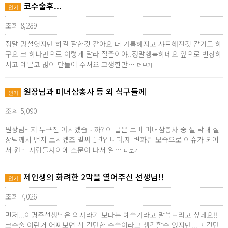
코수술후...
인기
조회 8,289
정말 망설엿지만 하길 잘한것 같아요 더 갸름해지고 샤프해진것 같기도 하
구요 코 하나만으로 이렇게 달라 질줄이야..정말행복하네요 앞으로 번창하
시고 예쁜코 많이 만들어 주셔요 고생한만…
더보기
원장님과 미녀삼총사 등 외 식구들께
인기
조회 5,090
원장님~ 저 누구진 아시겠습니까? 이 글은 로비 미녀삼총사 중 젤 막내 실
장님께서 먼저 보시겠죠 벌써 1년입니다.제 변화된 모습으로 이슈가 되어
서 원낙 사람들사이에 소문이 나서 일…
더보기
제인생의 화려한 2막을 열어주신 선생님!!
인기
조회 7,026
먼저...이명주선생님은 의사라기 보다는 예술가라고 말씀드리고 싶네요!!
코수술 이란거 어찌보면 참 간단한 수술이라고 생각할수 있지만...그 간단