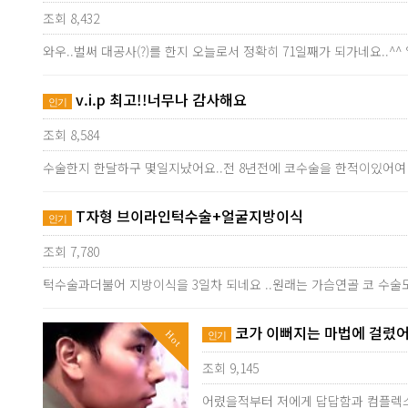
조회 8,432
와우..벌써 대공사(?)를 한지 오늘로서 정확히 71일째가 되가네요..
v.i.p 최고!!너무나 감사해요
인기
조회 8,584
수술한지 한달하구 몇일지났어요..전 8년전에 코수술을 한적이있어여
T자형 브이라인턱수술+얼굴지방이식
인기
조회 7,780
턱수술과더불어 지방이식을 3일차 되네요 ..원래는 가슴연골 코 수술
코가 이뻐지는 마법에 걸렸어
Hot
인기
조회 9,145
어렸을적부터 저에게 답답함과 컴플렉스