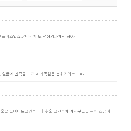
 콤플렉스였죠..4년전에 모 성형외과에…
더보기
진 얼굴에 만족을 느끼고 가족같은 분위기의…
더보기
번씩 거울을 들여다보고있습니다.수술 고민중에 계신분들을 위해 조금이…