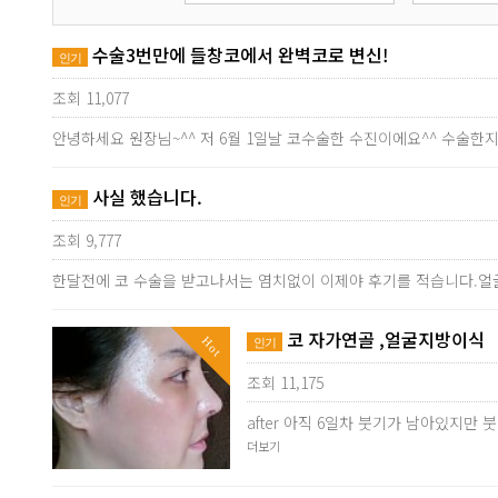
수술3번만에 들창코에서 완벽코로 변신!
인기
조회 11,077
안녕하세요 원장님~^^ 저 6월 1일날 코수술한 수진이에요^^ 수술
사실 했습니다.
인기
조회 9,777
한달전에 코 수술을 받고나서는 염치없이 이제야 후기를 적습니다.얼
코 자가연골 ,얼굴지방이식
Hot
인기
조회 11,175
after 아직 6일차 붓기가 남아있지
더보기