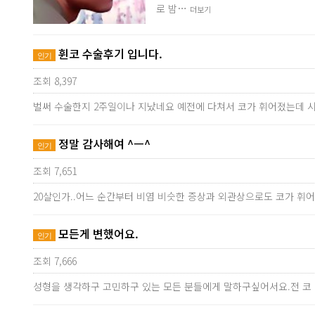
로 밤…
더보기
휜코 수술후기 입니다.
인기
조회 8,397
벌써 수술한지 2주일이나 지났네요 예전에 다쳐서 코가 휘어졌는데 
정말 감사해여 ^ㅡ^
인기
조회 7,651
20살인가..어느 순간부터 비염 비슷한 증상과 외관상으로도 코가 휘어
모든게 변했어요.
인기
조회 7,666
성형을 생각하구 고민하구 있는 모든 분들에게 말하구싶어서요.전 코