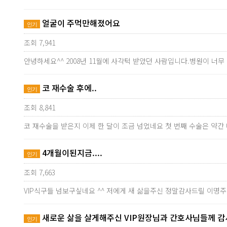
얼굴이 주먹만해졌어요
인기
조회 7,941
안녕하세요^^ 2008년 11월에 사각턱 받았던 사람입니다.병원이 
코 재수술 후에..
인기
조회 8,841
코 재수술을 받은지 이제 한 달이 조금 넘었네요 첫 번째 수술은 약간
4개월이된지금....
인기
조회 7,663
VIP식구들 넘보구싶네요 ^^ 저에게 새 삶을주신 정말감사드릴 이명
새로운 삶을 살게해주신 VIP원장님과 간호사님들께 
인기