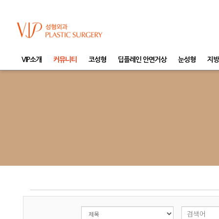
VIP소개
커뮤니티
코성형
딥플레인 안면거상
눈성형
지방