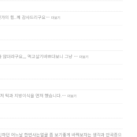
무언가의 힘..께 감사드리구요…
더보기
 않더라구요,,, 먹고살기바쁘다보니 그냥 …
더보기
먼저 턱과 지방이식을 먼저 했습니다.…
더보기
고민하던 어느날 한번사는얼굴 좀 보기좋게 바꿔보자는 생각과 만곡증으