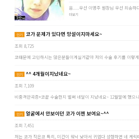
음.....우선 이명주 원장님 우선 죄
더보기
코가 문제가 있다면 망설이지마세요~
인기
조회 8,725
코때문에 고민하시는 많은분들이계실거같아 저의 수술 후기를 이렇게
^^ 4개월이지났네요~
인기
조회 7,109
비중격만곡증+코끝 수술한지 벌써 네달이 지났네요~ 12월말에 했으니
얼굴에서 안보이던 코가 이젠 보여요~^^
인기
조회 7,451
저는 코가 작은코 특히, 미간이 워낙 낮아서 귀엽다 성형하면 네 케