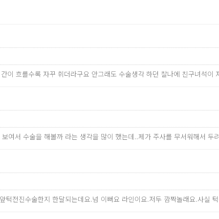
시간이 흐를수록 자꾸 휘더라구요 안그래도 수술생각 하던 찰나에 친구녀석이 자
 보여서 수술을 해볼까 라는 생각을 많이 했는데..제가 주사를 무서워해서 두려움
 앞턱전진수술한지 한달되는데요.넘 이뻐요 라인이요.저두 깜짝놀래요.사실 