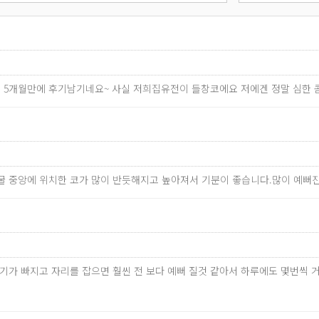
한지 5개월만에 후기남기네요~ 사실 저희집유전이 들창코에요 저에겐 정말 심한
굴 중앙에 위치한 코가 많이 반듯해지고 높아져서 기분이 좋습니다.많이 예뻐
만 붓기가 빠지고 자리를 잡으면 훨씬 전 보다 예뻐 질것 같아서 하루에도 몇