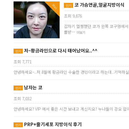
코 가슴연골,얼굴지방이식
Hot
인기
조회 9,676
갑자기 멀쩡했던 코가 왼쪽 코구멍에서
를받…
더보기
저~황금라인으로 다시 태어났어요..^^
인기
조회 7,771
안녕하세요~..저 8월에 황금라인 수술한 경민이라고 하는데..기억하실
남자는 코
인기
조회 7,032
안녕하세요? VIP 에서 좋은 시간 보내고 계신지요? 누나들의 강요
PRP+줄기세포 지방이식 후기
인기