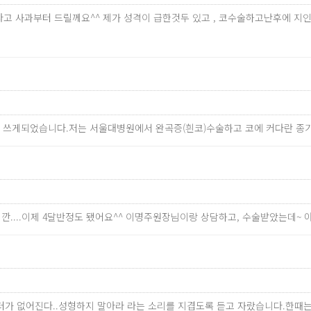
송하다고 사과부터 드릴께요^^ 제가 성격이 급한것두 있고 , 코수술하고난후에
 쓰게되었습니다.저는 서울대병원에서 완곡증(흰코)수술하고 코에 커다란 종
깐....이제 4달반정도 됐어요^^ 이명주원장님이랑 상담하고, 수술받았는데~
릭터가 없어진다..성형하지 말아라 라는 소리를 지겹도록 듣고 자랐습니다.한때