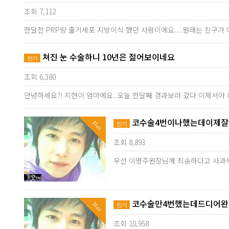
조회 7,112
한달전 PRP랑 줄기세포 지방이식 했던 사람이에요....원래는 친구
쳐진 눈 수술하니 10년은 젊어보이네요
인기
조회 6,380
안녕하세요?! 지현이 엄마에요..오늘 한달째 경과보러 갔다 이제서야 
코수술4번이나했는데이제잘됐
Hot
인기
조회 8,893
우선 이명주원장님께 죄송하다고 사과
코수술만4번했는데드디어완성
Hot
인기
조회 10,958