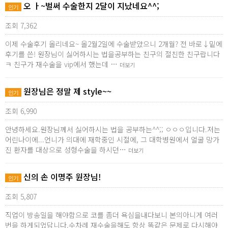
오 ㅏ~벌써 수술한지 2달이 지났네요^^;
인기
조회 7,362
이제 수술후기 올리네요~ 올2월2일에 수술받았으니 2개월? 전 바로↓밑에
후기를 쓴! 원장님이 싫어하시는 법을공부하는 친구의 절친한 친구랍니다
ㅋ 친구가 재수술을 vip에서 했는데 …
더보기
원장님은 정말 제 style~~
인기
조회 6,990
안녕하세요.원장님께서 싫어하시는 법을 공부하는^^;; ㅇㅇㅇ입니다.저는
어린나이에...언니가 의대에 재학중인 시절에, 그 대학병원에서 얼굴 망가
진 환자를 대상으로 성형수술을 하시던…
더보기
신의 손 이명주 원장님!
인기
조회 5,807
직업이 방송일을 해야함으로 코를 좀더 욕심을내다보니 본의아니게 여러
번을 하게되었답니다.수차례 재수술을해도 항상 똑같은 문제로 다시해야