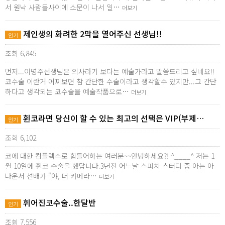
서 원낙 사람들사이에 소문이 나서 일…
더보기
제인생의 화려한 2막을 열어주신 선생님!!
인기
조회 6,845
먼저...이명주선생님은 의사라기 보다는 예술가라고 말씀드리고 싶네요!!
코수술 이란거 어찌보면 참 간단한 수술이라고 생각할수 있지만...그 간단
하다고 생각되는 코수술을 예술작품으로…
더보기
휜코라면 당신이 할 수 있는 최고의 선택은 VIP(부제…
인기
조회 6,102
코에 대한 컴플렉스로 힘들어하는 여러분~~안녕하세요?! ^____^ 저는 1
월 10일에 휜코 수술을 했답니다.3년전 어느날 스피치 스터디 중 아는 아
나운서 선배가 "야, 너 카메라…
더보기
휘어진코수술..한달반
인기
조회 7,556