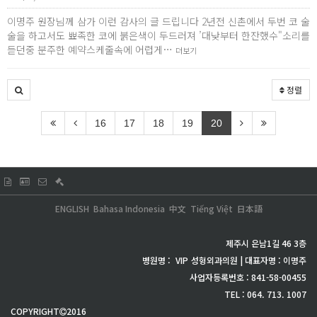
이명주 원장님께 삼가 이런 감사의 글 드립니다 2년전 신촌에서 두번 코 술
술을 하고서도 뾰족한 코에 붉은색이 두드러져 ’대낮부터 한잔했수"소리를
듣던중 분주한 예약스케줄속에 어렵게…
더보기
정렬
16
17
18
19
20
ENGLISH
Bahasa Indonesia
中文
Tiếng Việt
日本語
제주시 은남1길 46 3층
병원명 :
VIP
성형외과의원 | 대표자명 : 이명주
사업자등록번호 : 841-58-00455
TEL : 064. 713. 1007
COPYRIGHT
2016