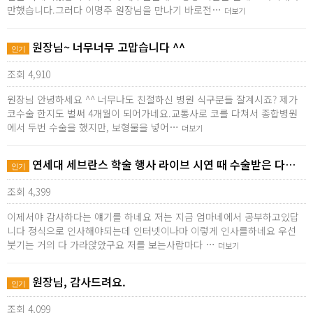
만했습니다.그러다 이명주 원장님을 만나기 바로전…
더보기
원장님~ 너무너무 고맙습니다 ^^
인기
조회 4,910
원장님 안녕하세요 ^^ 너무나도 친절하신 병원 식구분들 잘계시죠? 제가
코수술 한지도 벌써 4개월이 되어가네요.교통사로 코를 다쳐서 종합병원
에서 두번 수술을 했지만, 보형물을 넣어…
더보기
연세대 세브란스 학술 행사 라이브 시연 때 수술받은 다…
인기
조회 4,399
이제서야 감사하다는 얘기를 하네요 저는 지금 엄마네에서 공부하고있답
니다 정식으로 인사해야되는데 인터넷이나마 이렇게 인사를하네요 우선
붓기는 거의 다 가라앉았구요 저를 보는사람마다 …
더보기
원장님, 감사드려요.
인기
조회 4,099