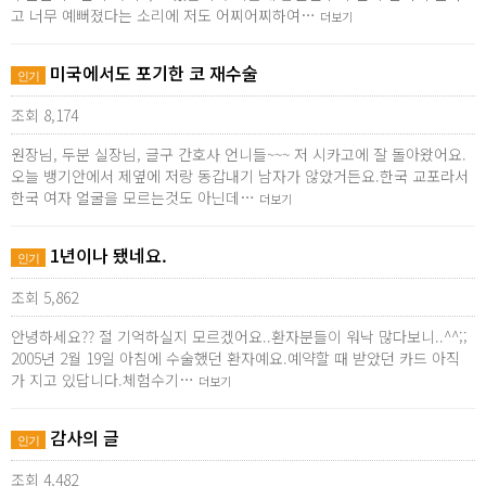
고 너무 예뻐졌다는 소리에 저도 어찌어찌하여…
더보기
미국에서도 포기한 코 재수술
인기
조회 8,174
원장님, 두분 실장님, 글구 간호사 언니들~~~ 저 시카고에 잘 돌아왔어요.
오늘 뱅기안에서 제옆에 저랑 동갑내기 남자가 않았거든요.한국 교포라서
한국 여자 얼굴을 모르는것도 아닌데…
더보기
1년이나 됐네요.
인기
조회 5,862
안녕하세요?? 절 기억하실지 모르겠어요..환자분들이 워낙 많다보니..^^;;
2005년 2월 19일 아침에 수술했던 환자예요.예약할 때 받았던 카드 아직
가 지고 있답니다.체험수기…
더보기
감사의 글
인기
조회 4,482