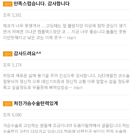
만족스럽습니다. 감사합니다
인기
조회 5,381
제코가 너무 못생겨서 ....고딩때는 잘 몰랐지만 외모에 점차 관심이 생기
면서 저에겐 크나큰 컴플렉스였던 코 ....지금 너무 좋습니다.돌출된 콧등
이반듯해지고 낮은 코는 이제 콧구…
더보기
감사드려요^^
인기
조회 5,174
희망과 새로운 삶에 용기을 주어 진심으루 감사합니다, 1년3개월전 코수술
잘못되어 정신적 으루 대인기피증과 정신적 고통 이루 말할수 없을 정도루
죽고 싶을정도로 우울증에 빠져있었습…
더보기
처진가슴수술탄력있게
인기
조회 6,080
가슴수술로 고민하는 분들께 조금이나마 도움이될까해서 글올립니다.저는
수술한지 1년이 다되가고 있습니다.처음에 남편친구 부인이 먼저 수술하