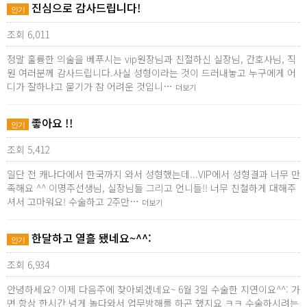
진심으로 감사드립니다!
인기
조회 6,011
정말 훌륭한 의술을 베푸시는 vip원장님과 친절하신 실장님, 간호사님, 직
원 여러분께 감사드립니다.사실 성형이라는 것이 드러내놓고 누구에게 어
디가 잘하냐고 묻기가 참 어려운 것입니…
더보기
좋아요 !!
인기
조회 5,412
일단 전 캐나다에서 한국까지 와서 성형했는데...VIP에서 성형결과 너무 만
족해요 ^^ 이명주선생님, 실장님들 그리고 언니들!! 너무 친철하게 대해주
셔서 고마워요! 수술하고 2주만…
더보기
한달하고 열흘 됐네요~^^:
인기
조회 6,934
안녕하세요? 이제 다음주에 찾아뵈겠네요~ 6월 3일 수술한 지연이요^^: 가
면 항상 한시간 넘게 놀다와서 업무방해를 하곤 했지요 ㅋㅋ 수술하시려는