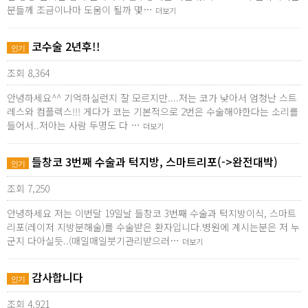
분들께 조금이나마 도움이 될까 몇…
더보기
코수술 2년후!!
인기
조회 8,364
안녕하세요^^ 기억하실런지 잘 모르지만....저는 코가 낮아서 엄청난 스트
레스와 컴플렉스!!! 게다가 코는 기본적으로 2번은 수술해야한다는 소리를
들어서..저아는 사람 두명도 다 …
더보기
들창코 3번째 수술과 턱지방, 스마트리포(->완전대박)
인기
조회 7,250
안녕하세요 저는 이번달 19일날 들창코 3번째 수술과 턱지방이식, 스마트
리포(레이저 지방분해술)를 수술받은 환자입니다.병원에 계시는분은 저 누
군지 다아실듯..(매일매일붓기관리받으러…
더보기
감사합니다
인기
조회 4,921