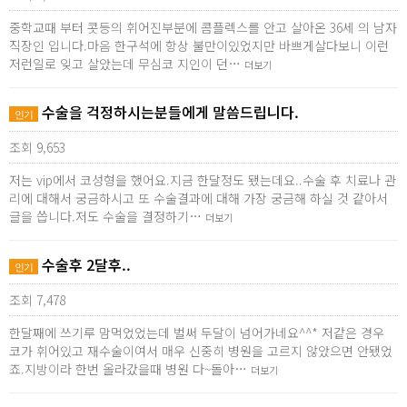
중학교때 부터 콧등의 휘어진부분에 콤플렉스를 안고 살아온 36세 의 남자
직장인 입니다.마음 한구석에 항상 불만이있었지만 바쁘게살다보니 이런
저런일로 잊고 살았는데 무심코 지인이 던…
더보기
수술을 걱정하시는분들에게 말씀드립니다.
인기
조회 9,653
저는 vip에서 코성형을 했어요.지금 한달정도 됐는데요..수술 후 치료나 관
리에 대해서 궁금하시고 또 수술결과에 대해 가장 궁금해 하실 것 같아서
글을 씁니다.저도 수술을 결정하기…
더보기
수술후 2달후..
인기
조회 7,478
한달째에 쓰기루 맘먹었었는데 벌써 두달이 넘어가네요^^* 저같은 경우
코가 휘어있고 재수술이여서 매우 신중히 병원을 고르지 않았으면 안됐었
죠.지방이라 한번 올라갔을때 병원 다~돌아…
더보기