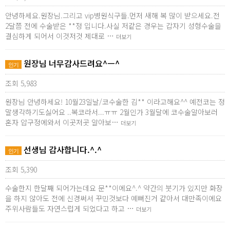
안녕하세요.원장님.그리고 vip병원식구들.먼저 새해 복 많이 받으세요.전
2달쯤 전에 수술받은 **정 입니다.사실 저같은 경우는 갑자기 성형수술을
결심하게 되어서 이것저것 제대로 …
더보기
원장님 너무감사드려요^ㅡ^
인기
조회 5,983
원장님 안녕하세요! 10월23일날/코수술한 김** 이라고해요^^ 예전코는 정
말생각하기도싫어요 ..복코라서...ㅠㅠ 2월인가 3월달에 코수술알아보러
혼자 압구정에와서 이곳저곳 알아보…
더보기
선생님 감사합니다.^.^
인기
조회 5,390
수술한지 한달째 되어가는데요 문**이에요^.^ 약간의 붓기가 있지만 화장
을 하지 않아도 전에 신경써서 꾸민것보다 예뻐진거 같아서 대만족이에요
주위사람들도 자연스럽게 되었다고 하고 …
더보기