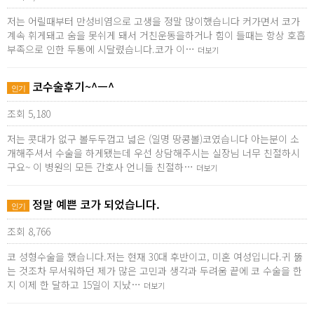
저는 어릴때부터 만성비염으로 고생을 정말 많이했습니다 커가면서 코가
계속 휘게돼고 숨을 못쉬게 돼서 거친운동을하거나 힘이 들때는 항상 호흡
부족으로 인한 두통에 시달렸습니다.코가 이…
더보기
코수술후기~^ㅡ^
인기
조회 5,180
저는 콧대가 없구 볼두두껍고 넓은 (일명 땅콩볼)코였습니다 아는분이 소
개해주셔서 수술을 하게됐는데 우선 상담해주시는 실장님 너무 친절하시
구요~ 이 병원의 모든 간호사 언니들 친절하…
더보기
정말 예쁜 코가 되었습니다.
인기
조회 8,766
코 성형수술을 했습니다.저는 현재 30대 후반이고, 미혼 여성입니다.귀 뚫
는 것조차 무서워하던 제가 많은 고민과 생각과 두려움 끝에 코 수술을 한
지 이제 한 달하고 15일이 지났…
더보기