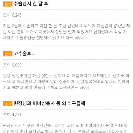
수술한지 한 달 후
인기
조회 6,245
지난 8월에 수술하고 이젠 한 달 조금 넘었네요 외모에 자신감이 없었던 저
는 아는 분의 소개로 이곳에서 상담을 받게 되었어요.선생님께서 직접 자
세하게 수술방법을 설명해 주셨어요.자…
더보기
코수술후...
인기
조회 8,090
정말 망설엿지만 하길 잘한것 같아요 더 갸름해지고 샤프해진것 같기도 하
구요 코 하나만으로 이렇게 달라 질줄이야..정말행복하네요 앞으로 번창하
시고 예쁜코 많이 만들어 주셔요 고생한만…
더보기
원장님과 미녀삼총사 등 외 식구들께
인기
조회 4,871
원장님~ 저 누구진 아시겠습니까? 이 글은 로비 미녀삼총사 중 젤 막내 실
장님께서 먼저 보시겠죠 벌써 1년입니다.제 변화된 모습으로 이슈가 되어