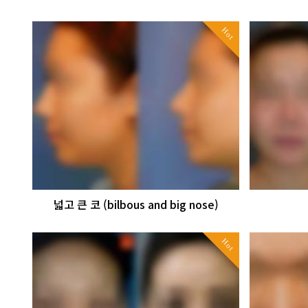
Hot
넓고 큰 코 (bilbous and big nose)
Hot