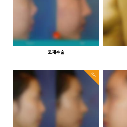
코재수술
Hot