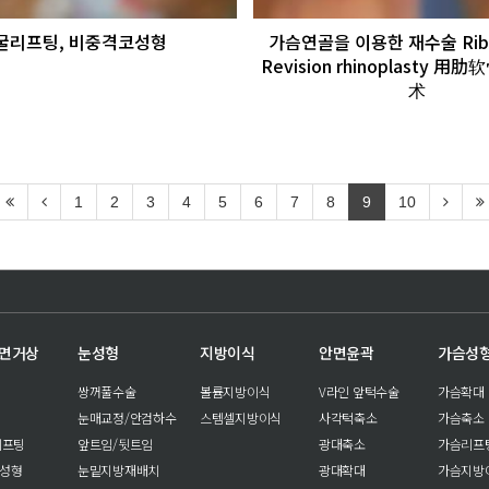
굴리프팅, 비중격코성형
가슴연골을 이용한 재수술 Rib ca
Revision rhinoplasty 
术
1
2
3
4
5
6
7
8
9
10
안면거상
눈성형
지방이식
안면윤곽
가슴성
쌍꺼풀수술
볼륨지방이식
V라인 앞턱수술
가슴확대
눈매교정/안검하수
스템셀지방이식
사각턱축소
가슴축소
리프팅
앞트임/뒷트임
광대축소
가슴리프
눈성형
눈밑지방재배치
광대확대
가슴지방