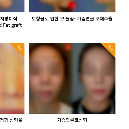
 지방이식
보형물로 인한 코 들림- 가슴연골 코재수술
 Fat graft
Hot
Hot
정과 성형을
가슴연골코성형