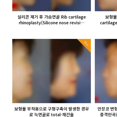
실리콘 제거 후 가슴연골 Rib cartilage
보형물
rhinoplasty(Silicone nose revisi…
cartilag
Hot
보형물 부작용으로 구형구축이 발생한 경우
안장코 변형
로 늑연골로 total-재건술
중격만곡증