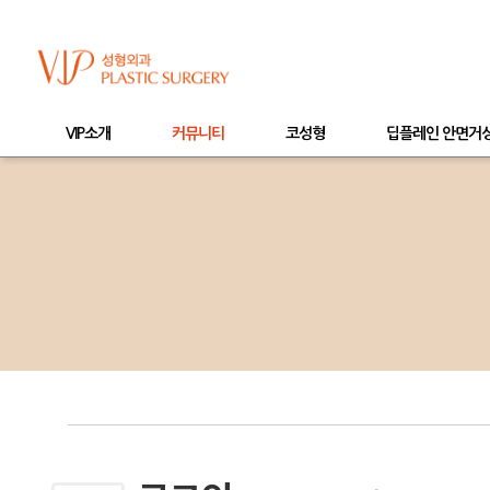
VIP소개
커뮤니티
코성형
딥플레인 안면거