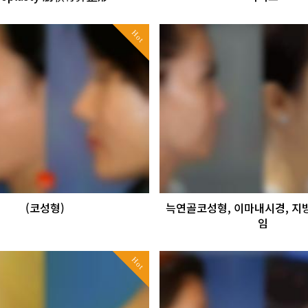
Hot
(코성형)
늑연골코성형, 이마내시경, 지
임
Hot