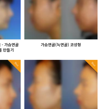
 - 가슴연골
가슴연골(늑연골) 코성형
를 만들기
Hot
Hot