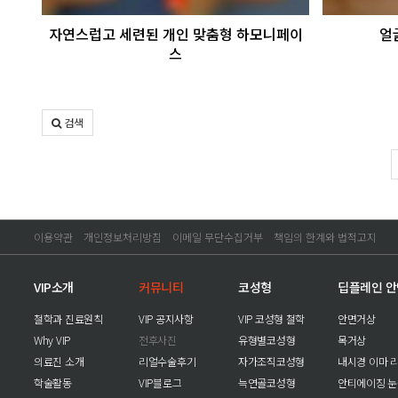
자연스럽고 세련된 개인 맞춤형 하모니페이
얼
스
검색
이용약관
개인정보처리방침
이메일 무단수집거부
책임의 한계와 법적고지
VIP소개
커뮤니티
코성형
딥플레인 
철학과 진료원칙
VIP 공지사항
VIP 코성형 철학
안면거상
Why VIP
전후사진
유형별코성형
목거상
의료진 소개
리얼수술후기
자가조직코성형
내시경 이마 
학술활동
VIP블로그
늑연골코성형
안티에이징 