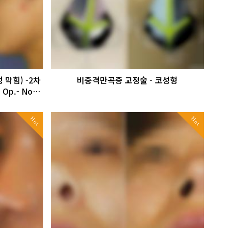
 막힘) -2차
비중격만곡증 교정술 - 코성형
 Op.- No…
Hot
Hot