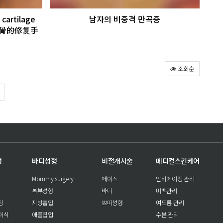
rtilage
남자의 비중격 만곡증
用肋软骨的修复手
조회순
형
바디성형
비절개시술
메디컬스킨케어
Mommy surgery
페이스
안티에이징 관리
복부성형
바디
미백관리
팅
지방흡입
쁘띠성형
여드름 관리
이식
애플힙업
수분 관리