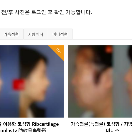
 전/후 사진은 로그인 후 확인 가능합니다.
가슴성형
지방이식
바디성형
Hot
이용한 코성형 Ribcartilage
가슴연골(늑연골) 코성형 / 지방
inoplasty 肋软骨鼻整形
비너스