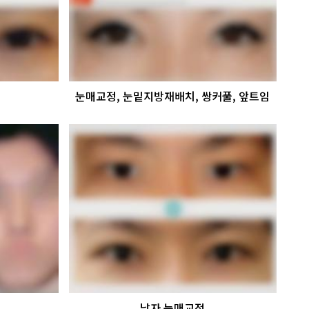
눈매교정, 눈밑지방재배치, 쌍커풀, 앞트임
남자 눈매교정