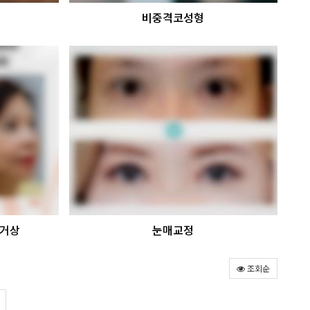
비중격코성형
목거상
눈매교정
조회순