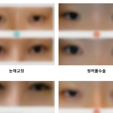
눈매교정
쌍꺼풀수술