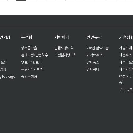
안면거상
눈성형
지방이식
안면윤곽
가슴성
쌍꺼풀수술
볼륨지방이식
V라인 앞턱수술
가슴확대
눈매교정/안검하수
스템셀지방이식
사각턱축소
가슴축소
리프팅
앞트임/뒷트임
광대축소
가슴리프
눈성형
눈밑지방재배치
광대확대
가슴지방
ng Package
중년눈성형
여성형 유
증)
유두 유륜