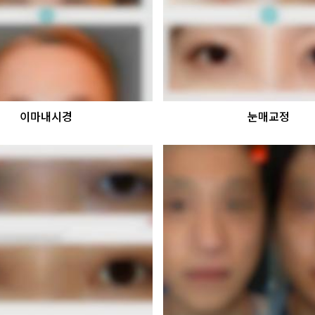
이마내시경
눈매교정