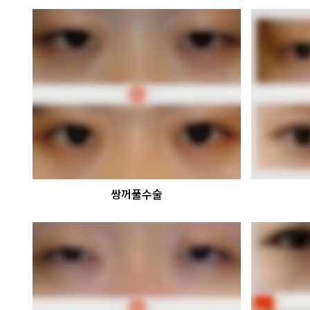
쌍꺼풀수술