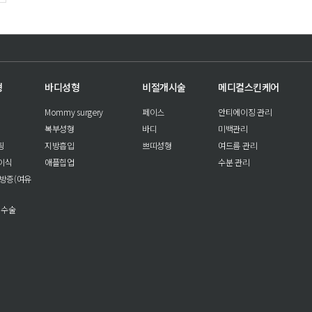
형
바디성형
비절개시술
메디컬스킨케어
Mommy surgery
페이스
안티에이징 관리
복부성형
바디
미백관리
팅
지방흡입
쁘띠성형
여드름 관리
이식
애플힙업
수분 관리
방증(여유
 수술