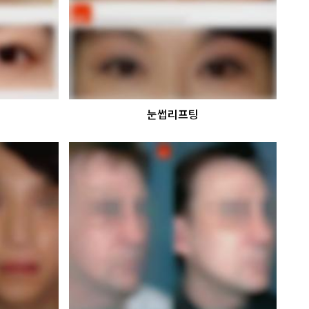
눈썹리프팅