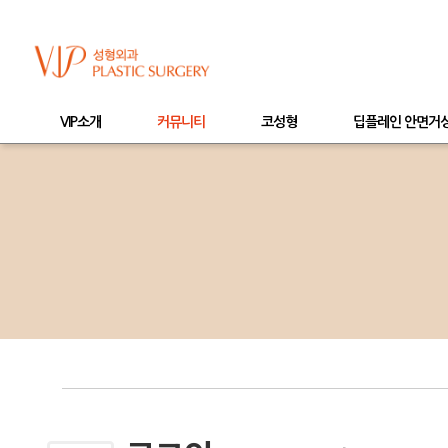
VIP소개
커뮤니티
코성형
딥플레인 안면거