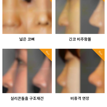
넓은 코뼈
긴코 비주함몰
Hot
Hot
실리콘돌출 구조재건
비중격 연장