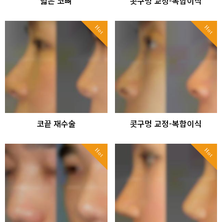
넓은 코뼈
콧구멍 교정-복합이식
Hot
Hot
코끝 재수술
콧구멍 교정-복합이식
Hot
Hot