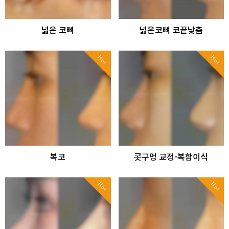
넓은 코뼈
넓은코뼈 코끝낮춤
Hot
Hot
복코
콧구멍 교정-복합이식
Hot
Hot