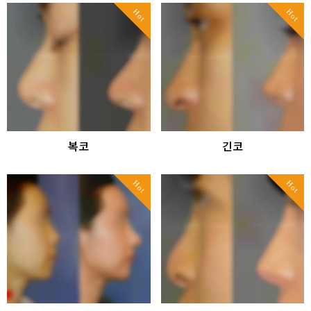
Hot
Hot
복코
긴코
Hot
Hot