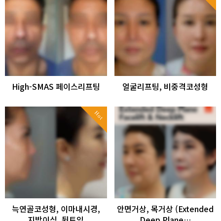
High-SMAS 페이스리프팅
얼굴리프팅, 비중격코성형
Hot
늑연골코성형, 이마내시경,
안면거상, 목거상 (Extended
지방이식, 뒷트임
Deep Plane…