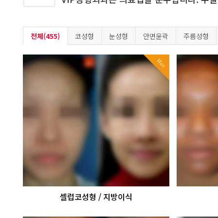
전체(455)
코성형
눈성형
안면윤곽
주름성형
Hot
셀럽코성형 / 지방이식