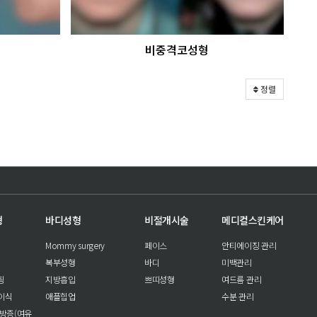
비중격코성형
정렬
형
바디성형
비절개시술
메디컬스킨케어
Mommy surgery
페이스
안티에이징 관리
복부성형
바디
미백관리
팅
지방흡입
쁘띠성형
여드름 관리
이식
애플힙업
수분 관리
방증(여유