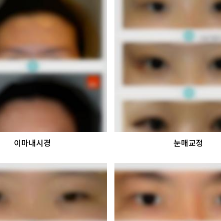
이마내시경
눈매교정