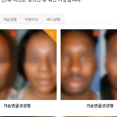
가슴성형
지방이식
바디성형
Hot
가슴연골코성형
가슴연골코성형