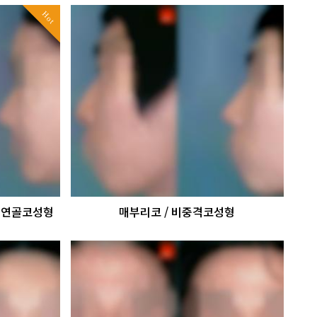
Hot
가슴연골코성형
매부리코 / 비중격코성형