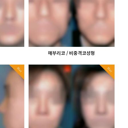
형
매부리코 / 비중격코성형
Hot
Hot