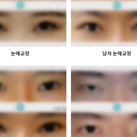
눈매교정
남자 눈매교정