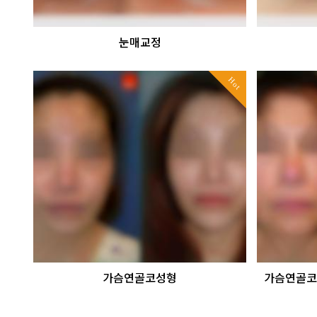
눈매교정
Hot
가슴연골코성형
가슴연골코성형