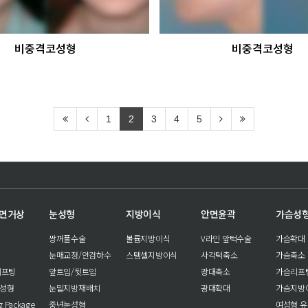
비중격코성형
비중격코성형
1
2
3
4
5
안면거상
눈성형
지방이식
안면윤곽
가슴성
쌍꺼풀수술
볼륨지방이식
V라인 앞턱수술
가슴확대
눈매교정/안검하수
스템셀지방이식
사각턱축소
가슴축소
리프팅
앞트임/뒷트임
광대축소
가슴리프
눈성형
눈밑지방재배치
광대확대
가슴지방
ng Package
중년눈성형
여성형 유