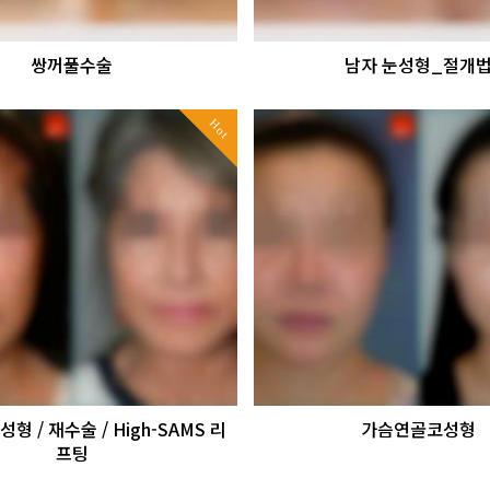
쌍꺼풀수술
남자 눈성형_절개
Hot
 / 재수술 / High-SAMS 리
가슴연골코성형
프팅