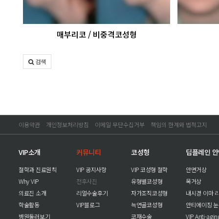
매부리코 / 비중격코성형
검색
이용약관
개인정보처리방침
이메일 무단수집거부
책임의 한계와 법적고지
VIP소개
커뮤니티
코성형
딥플레인 
철학과 진료원칙
VIP 공지사항
VIP 코성형 철학
안면거상
Why VIP
전후사진
유형별코성형
목거상
의료진 소개
리얼수술후기
자가조직코성형
내시경 이마 
학술활동
VIP블로그
늑연골코성형
안티에이징 
병원둘러보기
코재수술
VIP Anti-agi