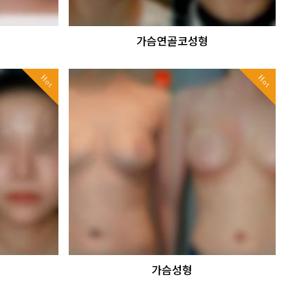
법
가슴연골코성형
Hot
Hot
가슴성형