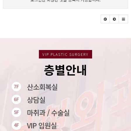
VIP PLASTIC SURGERY
층별안내
산소회복실
7F
상담실
6F
마취과 / 수술실
5F
VIP 입원실
4F