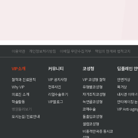
이용약관
개인정보처리방침
이메일 무단수집거부
책임의 한계와 법적고지
VIP소개
커뮤니티
코성형
딥플레인 
철학과 진료원칙
VIP 공지사항
VIP 코성형 철학
안면거상
Why VIP
전후사진
유형별코성형
목거상
의료진 소개
리얼수술후기
자가조직코성형
내시경 이마 
학술활동
VIP블로그
늑연골코성형
안티에이징 
병원둘러보기
코재수술
VIP Anti-agi
오시는길/진료안내
돌출입코성형
셀럽코성형
비중격만곡증 동시코
성형