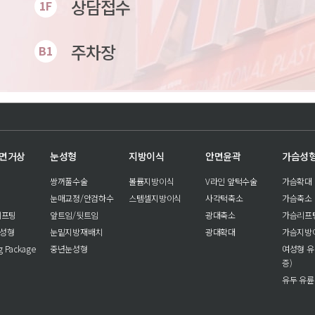
상담접수
1F
주차장
B1
안면거상
눈성형
지방이식
안면윤곽
가슴성
쌍꺼풀수술
볼륨지방이식
V라인 앞턱수술
가슴확대
눈매교정/안검하수
스템셀지방이식
사각턱축소
가슴축소
리프팅
앞트임/뒷트임
광대축소
가슴리프
눈성형
눈밑지방재배치
광대확대
가슴지방
ng Package
중년눈성형
여성형 유
증)
유두 유륜