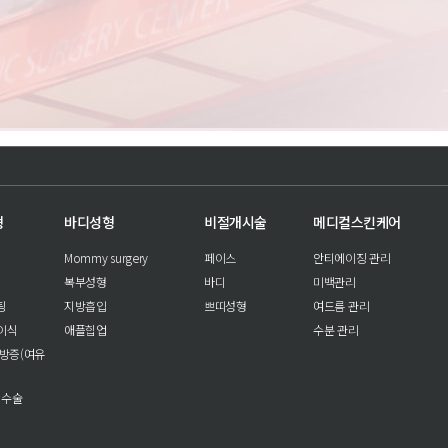
형
바디성형
비절개시술
메디컬스킨케어
Mommy surgery
페이스
안티에이징 관리
복부성형
바디
미백관리
팅
지방흡입
쁘띠성형
여드름 관리
이식
애플힙업
수분 관리
방증(여유
 수술