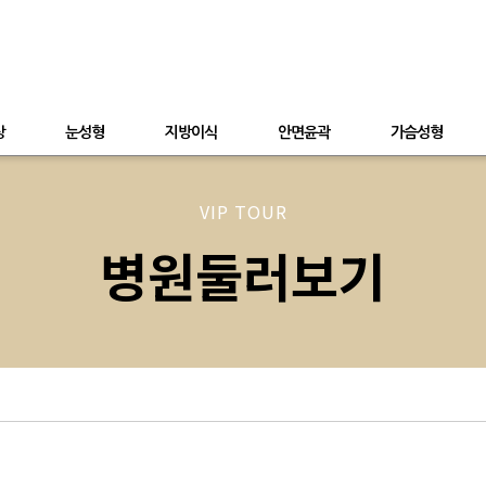
상
눈성형
지방이식
안면윤곽
가슴성형
VIP TOUR
병원둘러보기