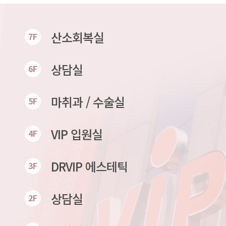
산소회복실
7F
상담실
6F
마취과 / 수술실
5F
VIP 입원실
4F
DRVIP 에스테틱
3F
상담실
2F