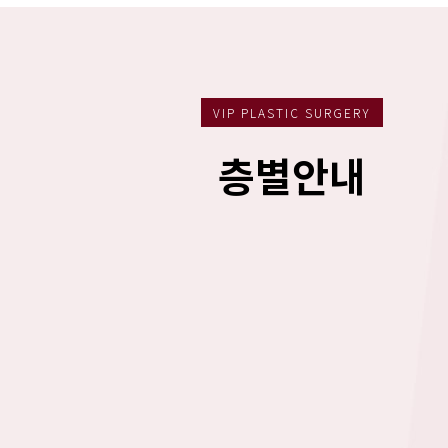
VIP PLASTIC SURGERY
층별안내