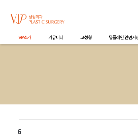
VIP소개
커뮤니티
코성형
딥플레인 안면거
6