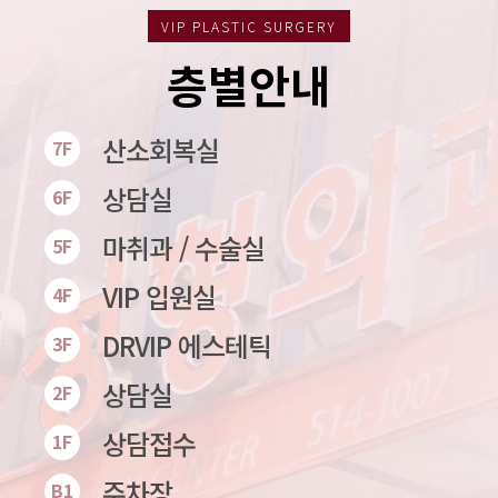
VIP PLASTIC SURGERY
층별안내
산소회복실
7F
상담실
6F
마취과 / 수술실
5F
VIP 입원실
4F
DRVIP 에스테틱
3F
상담실
2F
상담접수
1F
주차장
B1