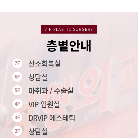
VIP PLASTIC SURGERY
층별안내
산소회복실
7F
상담실
6F
마취과 / 수술실
5F
VIP 입원실
4F
DRVIP 에스테틱
3F
상담실
2F