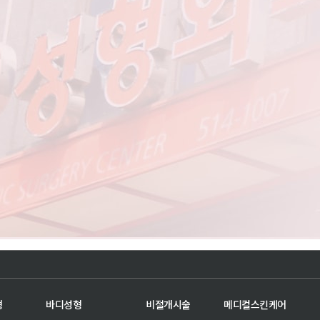
형
바디성형
비절개시술
메디컬스킨케어