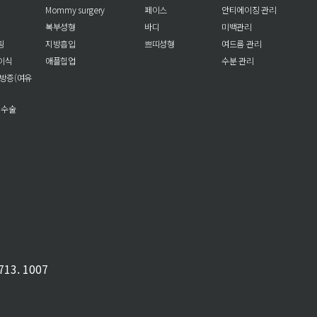
Mommy surgery
페이스
안티에이징 관리
복부성형
바디
미백관리
팅
지방흡입
쁘띠성형
여드름 관리
이식
애플힙업
수분 관리
방증(여유
 수술
13. 1007