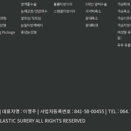
쌍꺼풀수술
볼륨지방이식
V라인 앞턱수술
가슴확대
눈매교정/안검하수
스템셀지방이식
사각턱축소
가슴축소
리프팅
앞트임/뒷트임
광대축소
가슴리프
눈성형
눈밑지방재배치
광대확대
가슴지방
ng Package
중년눈성형
여성형 유
증)
유두 유륜
대표자명 : 이명주 | 사업자등록번호 : 841-58-00455 | TEL : 064. 7
PLASTIC SURERY ALL RIGHTS RESERVED