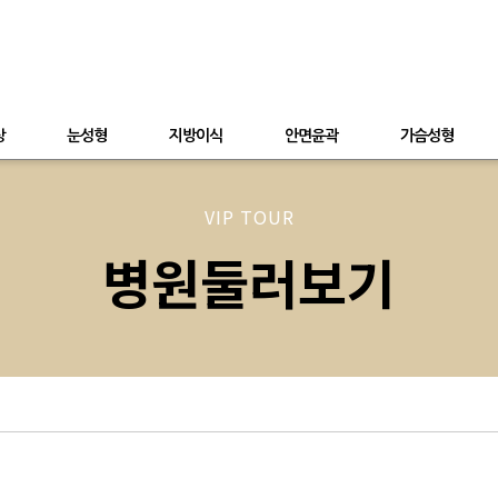
상
눈성형
지방이식
안면윤곽
가슴성형
VIP TOUR
병원둘러보기