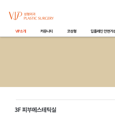
VIP소개
커뮤니티
코성형
딥플레인 안면거
3F 피부에스테틱실