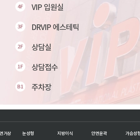
VIP 입원실
4F
DRVIP 에스테틱
3F
상담실
2F
상담접수
1F
주차장
B1
안면거상
눈성형
지방이식
안면윤곽
가슴성