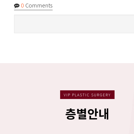
0
Comments
VIP PLASTIC SURGERY
층별안내