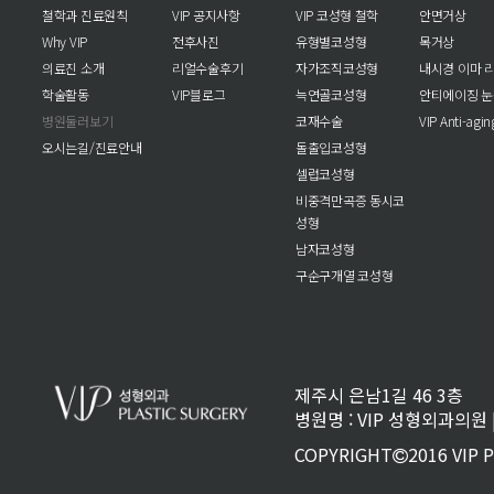
철학과 진료원칙
VIP 공지사항
VIP 코성형 철학
안면거상
Why VIP
전후사진
유형별코성형
목거상
의료진 소개
리얼수술후기
자가조직코성형
내시경 이마 
학술활동
VIP블로그
늑연골코성형
안티에이징 
병원둘러보기
코재수술
VIP Anti-agi
오시는길/진료안내
돌출입코성형
셀럽코성형
비중격만곡증 동시코
성형
남자코성형
구순구개열 코성형
제주시 은남1길 46 3층
병원명 : VIP 성형외과의원 | 
COPYRIGHT
2016 VIP 