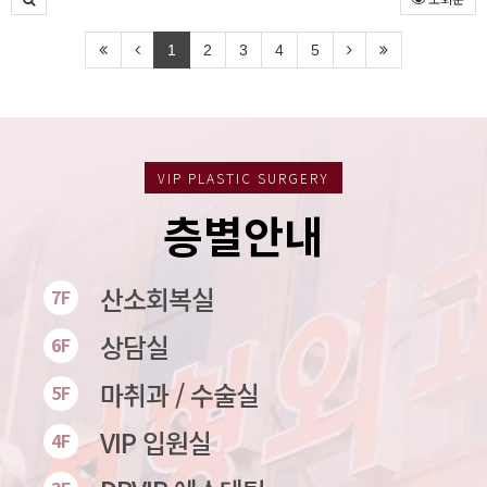
1
2
3
4
5
VIP PLASTIC SURGERY
층별안내
산소회복실
7F
상담실
6F
마취과 / 수술실
5F
VIP 입원실
4F