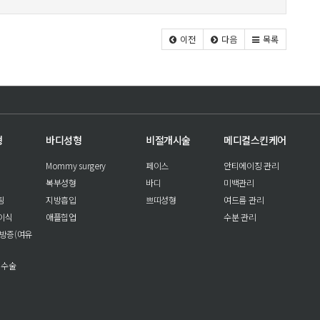
이전
다음
목록
형
바디성형
비절개시술
메디컬스킨케어
Mommy surgery
페이스
안티에이징 관리
복부성형
바디
미백관리
팅
지방흡입
쁘띠성형
여드름 관리
이식
애플힙업
수분 관리
방증(여유
 수술