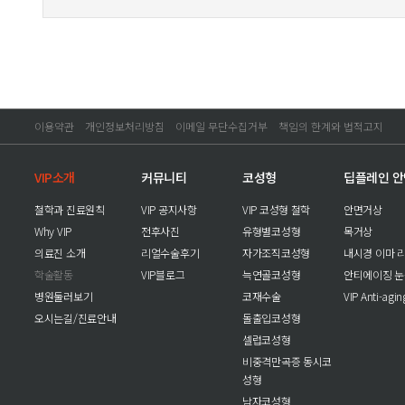
이용약관
개인정보처리방침
이메일 무단수집거부
책임의 한계와 법적고지
VIP소개
커뮤니티
코성형
딥플레인 
철학과 진료원칙
VIP 공지사항
VIP 코성형 철학
안면거상
Why VIP
전후사진
유형별코성형
목거상
의료진 소개
리얼수술후기
자가조직코성형
내시경 이마 
학술활동
VIP블로그
늑연골코성형
안티에이징 
병원둘러보기
코재수술
VIP Anti-agi
오시는길/진료안내
돌출입코성형
셀럽코성형
비중격만곡증 동시코
성형
남자코성형