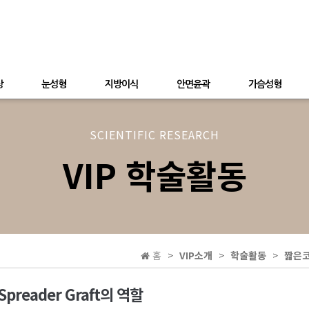
상
눈성형
지방이식
안면윤곽
가슴성형
SCIENTIFIC RESEARCH
VIP 학술활동
홈
VIP소개
학술활동
짧은코
reader Graft의 역할