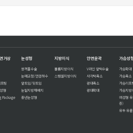
안면거상
눈성형
지방이식
안면윤곽
가슴성
쌍꺼풀수술
볼륨지방이식
V라인 앞턱수술
가슴확대
눈매교정/안검하수
스템셀지방이식
사각턱축소
가슴축소
리프팅
앞트임/뒷트임
광대축소
가슴리프
눈성형
눈밑지방재배치
광대확대
가슴지방
ng Package
중년눈성형
여성형 유
증)
유두 유륜