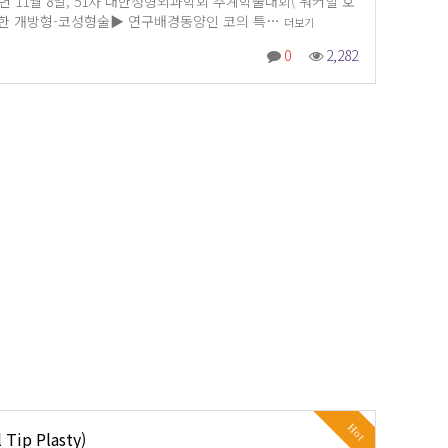
1년 11월 8일, 51차 대한성형외과학회 추계학술대회( 워커힐 호
통한 개방형-코성형술▶ 연구배경동양인 코의 특…
더보기
0
2,282
Hot
Tip Plasty)