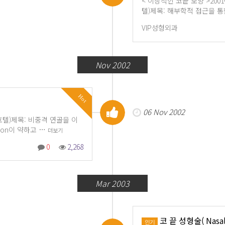
< 이상적인 코끝 모양 >200
텔)제목: 해부학적 접근을 
VIP성형외과
Nov 2002
Hot
06 Nov 2002
 호텔)제목: 비중격 연골을 이
ion이 약하고 …
더보기
0
2,268
Mar 2003
코 끝 성형술( Nasal 
인기