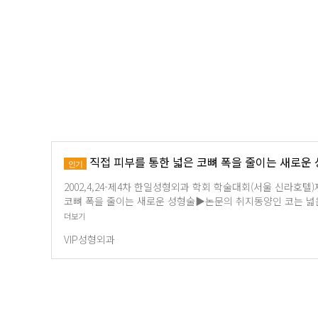
직접 피부를 통한 넓은 코뼈 폭을 줄이는 새로운
인기
2002,4,24-제4차 한일성형외과 학회 학술대회(서울 신라호텔
코뼈 폭을 줄이는 새로운 성형술▶논문의 취지동양인 코는 넓
더보기
VIP성형외과