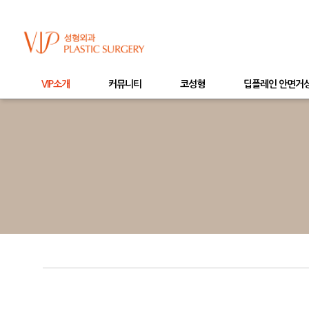
VIP소개
커뮤니티
코성형
딥플레인 안면거