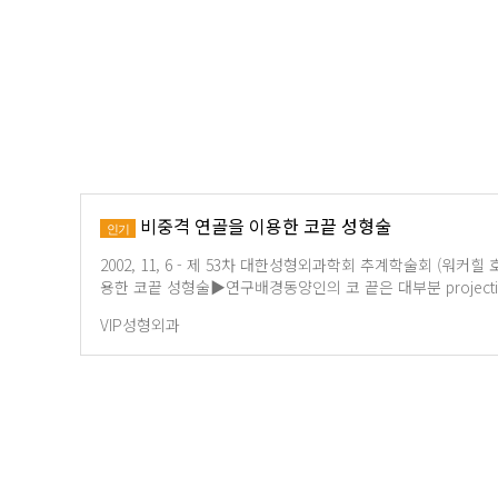
비중격 연골을 이용한 코끝 성형술
인기
2002, 11, 6 - 제 53차 대한성형외과학회 추계학술회 (워커힐
용한 코끝 성형술▶연구배경동양인의 코 끝은 대부분 project
VIP성형외과