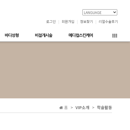
로그인
회원가입
정보찾기
리얼수술후기
바디성형
비절개시술
메디컬스킨케어
홈
VIP소개
학술활동