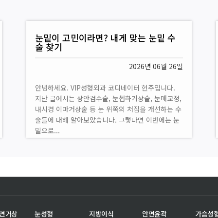
VIP성형외과 이명주 원장, 2026 메디컬
코리아 보건복지부 장관표창 수상
2026년 04월 27일
안녕하세요 VIP성형외과입니다. 오늘은 좋은 소식을
전해드리게 되어 인사드립니다. VIP성형외과 대표원
장 이명주 원장님께서 2026년 3월 19일 코엑스 아
셈볼룸에서 개최된 '2026 메디컬코리아(Medical
Korea) 글로벌...
안면거상
눈성형
지방이식
안면윤곽
가슴성