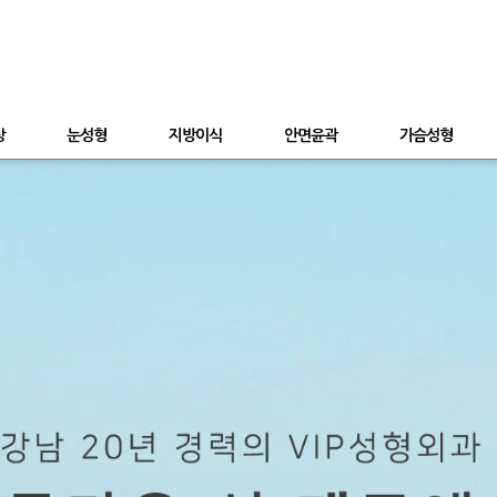
상
눈성형
지방이식
안면윤곽
가슴성형