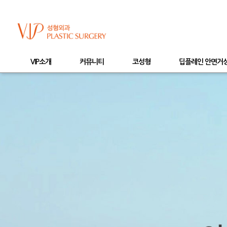
VIP소개
커뮤니티
코성형
딥플레인 안면거