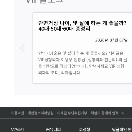
성형수술 후 사후관리 방법 (수술만큼 회
복이 중요한 이유) I VIP성형외과
2026년 06월 01일
안녕하세요, VIP성형외과에서 환자분들을 가장 가까
이에서 만나고 있는 코디네이터 리아입니다. 요즘 날
씨가 참 좋죠. 창밖으로 들어오는 햇살을 보고 있으
면 괜히 마음까지 환해지는 것...
이용약관
개인정보처리방침
이메일 무단수집거부
책임의 한계와 법적고지
VIP소개
커뮤니티
코성형
딥플레인 