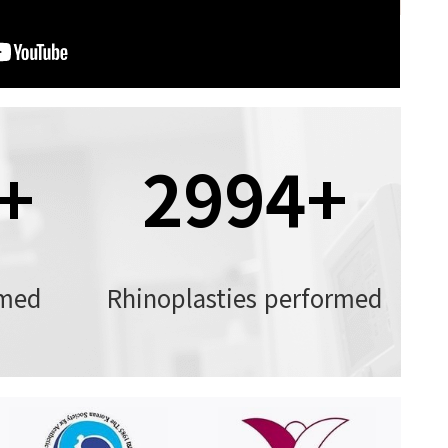
+
3000
+
rmed
Rhinoplasties performed