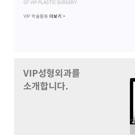
OF VIP PLASTIC SURGERY
tructural Graft
Current Trends
한국미용성형의고수 18
학술활동
더보기
VIP
with Rib Cartilage
in Asian Rhinoplasty Op
eration Guide
VIP성형외과를
소개합니다.