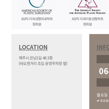
ASPS 미국성형외과학회
ASPS 미국미용성형학회
정회원
정회원
LOCATION
INF
제주시 은남1길 46 3층
(바오젠거리 초입 공영주차장 옆)
06
월요일 -
토요일/