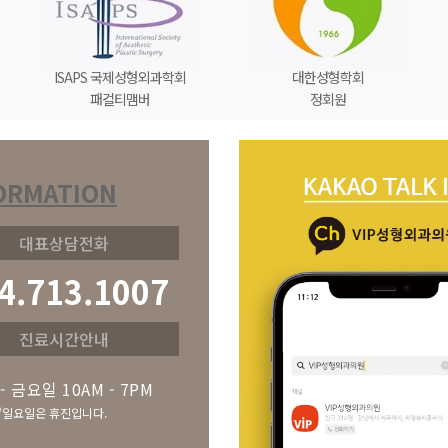
ISAPS 국제성형외과학회
대한성형학회
패컬티맴버
정회원
ORMATION
대표상담전화
4.713.1007
진료시간안내
 금요일 10AM - 7PM
일요일은 휴진입니다.