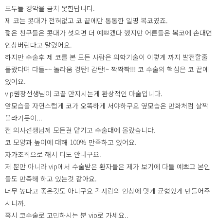
모두들 경악을 금치 못한답니다.
제 코는 콧대가 전혀없고 코 끝에만 통통한 일명 복코였죠.
젊은 친구들은 콧대가 섯으면 더 예쁘겠다 했지만 어른들은 복코에 손대면
인상버린다고 말렸어요.
하지만 수술후 제 코를 본 모든 사람은 의학기술이 이렇게 까지 발전할줄
몰랐다며 다들~~ 놀라움 경탄! 감탄!~ 짝짝짝!!! 코 수술의 핵심은 코 끝에
있어요.
vip원장선생님이 코끝 만지시는게 환상적인 마술입니다.
앞모습을 자연스럽게 코가 오똑하게 서야하구요 옆모습은 만화처럼 살짝
올라가듯이...
전 의사선생님께 모든걸 맡기고 수술대에 올랐습니다.
코 모양과 높이에 대해 100% 만족하고 있어요.
자가조직으로 해서 티도 안나구요.
저 뿐만 아니라 vip에서 수술받은 환자들은 제가 보기에 다들 예쁘고 본인
들도 만족해 하고 있는것 같아요.
너무 높다고 좋은것도 아니구요 각사람의 인상에 맞게 균형있게 만들어주
시니까.
혹시 코수술로 고민하시는 분 vip로 가세요..