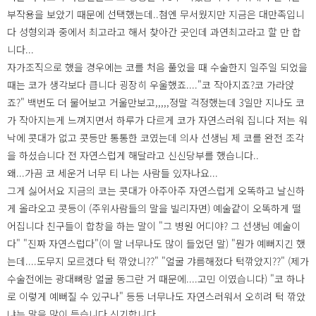
부작용을 보았기 때문에 선택했는데..첨엔 무서웠지만 지금은 대만족입니
다 성형외과 중에서 최고라고 해서 찾아간 곳인데 과연최고라고 할 만 합
니다...
자가조직으로 했을 경우에는 코를 처음 풀었을 때 수술한지 일주일 되었을
때는 코가 생각보다 큽니다 굉장히 우울했죠...."코 작아지죠?코 가라앉
죠?" 백번도 더 물어보고 거울만보고,,,,,정말 걱정했는데 3일만 지나도 코
가 작아지는게 느껴지면서 하루가 다르게 코가 자연스러워 집니다 저는 워
낙에 콧대가 없고 콧등만 통통한 코였는데 의사 선생님 제 코를 완전 조각
을 하셨습니다 전 자연스럽게 해달라고 신신당부를 했습니다..
왜...가끔 코 세운거 너무 티 나는 사람들 있자나요...
그게 싫어서요 지금의 코는 콧대가 아주아주 자연스럽게 오똑하고 날신하
게 올라오고 콧등이 (주위사람들의 말을 빌리자면) 예술같이 오똑하게 떨
어집니다 친구들이 합창을 하는 말이 "그 병원 어디야? 그 선생님 예술이
다" "진짜 자연스럽다"(이 말 너무나도 많이 들었던 말) "뭔가 예뻐지긴 했
는데....도무지 모르겠다 턱 깎았니??" "얼굴 갸름해졌다 턱깎았지??" (제가
수술전에는 광대뼈랑 얼굴 동그란 거 때문에....고민 이였습니다) "코 하나
로 이렇게 예뻐질 수 있구나" 등등 너무나도 자연스러워서 오히려 턱 깎았
냐는 말을 많이 듣습니다 신기합니다....