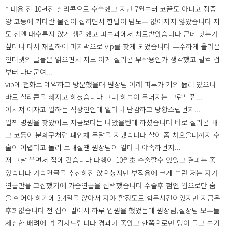
* 내용 전 10년전 실리콘으로 수술했고 지난 7월부터 코끝도 아니고 정중
앙 코등에 커다란 물집이 잡히면서 한달이 넘도록 없어지지 않았습니다 저
도 첨엔 대수롭지 않게 생각했고 피부과에서 치료받았습니다 근데 낫는가
싶더니 다시 재발하여 마지막으로 vip를 찾게 되었습니다 무수하게 올라온
인터넷의 글들은 읽으면서 저도 이게 실리콘 부작용인가 생각했고 덜컥 겁
부터 나더군여...
vip에 전화로 예약하고 방문했을때 원장님 아래 피부가 거의 뚫려 있으니
바로 실리콘을 빼자고 하셨습니다 그때 하늘이 무너지는 그런느낌...
아시져 여자고 일하는 직장인인데 얼마나 난감하고 당황스럽던지...
일찍 병원을 찾았어도 지금보다는 나았을텐데 하셨습니다 바로 실리콘 빼
고 코등이 분화구처럼 폐인채 두달을 지냈습니다 살이 좀 차오을때까지 수
술이 어렵다고 돌려 보내실땐 원장님이 얼마나 야속하던지...
저 그날 울면서 집에 갔습니다 다행이 10월초 수술할수 있었고 결과는 좋
았습니다 가슴연골을 추천하진 않으셨지만 부작용에 크게 놀란 저는 자가
연골만을 고집했기에 가슴연골을 선택했습니다 수술후 첨엔 입으로만 숨
을 쉬어야 하기에 3.4일을 앉아서 자야 할정도로 힘든시간이었지만 지금은
후회없습니다 전 집이 멀어서 하루 입원을 했었는데 원장님,실장님 모두들
세심한 배려에 넘 감사드립니다 경과가 좋았고 한쪽으로만 멍이 들고 부기