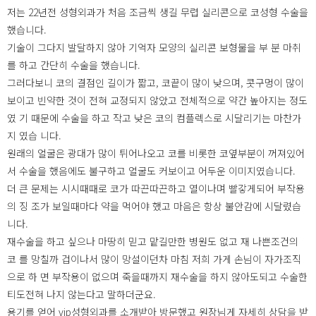
저는 22년전 성형외과가 처음 조금씩 생길 무렵 실리콘으로 코성형 수술을
했습니다.
기술이 그다지 발달하지 않아 기억자 모양의 실리콘 보형물을 부 분 마취
를 하고 간단히 수술을 했습니다.
그러다보니 코의 결점인 길이가 짧고, 코끝이 많이 낮으며, 콧구멍이 많이
보이고 빈약한 것이 전혀 교정되지 않았고 전체적으로 약간 높아지는 정도
였 기 때문에 수술을 하고 작고 낮은 코의 컴플렉스로 시달리기는 마찬가
지 였습 니다.
원래의 얼굴은 광대가 많이 튀어나오고 코를 비롯한 코옆부분이 꺼져있어
서 수술을 했음에도 불구하고 얼굴도 커보이고 어두운 이미지였습니다.
더 큰 문제는 시시때때로 코가 따끈따끈하고 열이나며 빨갛게되어 부작용
의 징 조가 보일때마다 약을 먹어야 했고 마음은 항상 불안감에 시달렸습
니다.
재수술을 하고 싶으나 마땅히 믿고 맡길만한 병원도 없고 재 나쁜조건의
코 를 망칠까 겁이나서 많이 망설이던차 마침 저희 가게 손님이 자가조직
으로 하 면 부작용이 없으며 죽을때까지 재수술을 하지 않아도되고 수술한
티도전혀 나지 않는다고 말하더군요.
용기를 얻어 vip성형외과를 소개받아 방문했고 원장님게 자세히 상담을 받