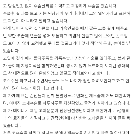
고 망설일것 없이 수술날짜를 예약하고 과감하게 수술을 했습니다.
수술후 결 과를 보고 저는 원장님이 우리나라에서 코의 일인자라고 표현해
도 과언이 아 니라고 말하고 싶습니다.
원래 넣어져 있던 실리콘을 빼고 가슴연골을 떼서 짧은 코를 길게 빼주고
빈 약한 코끝에 연골을 넣어 도톰하고 귀엽게 만들고 많이 보이던 콧구멍
도 보이 지 않게 교정했고 콧대를 얼굴크기에 맞게 적당히 두께, 높이를 넣
었습니다.
코옆에 깊게 패인 팔자주름을 귀족수술과 지방이식술로 없애주고, 볼과 관
자 놀이에 지방이식을 함께하였는데 생각지 않게 두드러져 보이던 광대뼈
도 상 대적으로 많이 완화되었고 얼굴도 작아보인다고 합니다.
코수수을 하고나니 주변사람들도 모두 나이가 훨씬 어려보인다고 하고 인
상이 많이 부드러워졌 다고 합니다.
제 가게에 오는 손님들이 깜짝 놀랄정도로 변화된 제모습에 저도 대만족하
며, 예뻐진 코재수술로 하루하루를 자신감있고 즐겁게 살아가고 있습니다.
제 가 태어나서 제일 고마운분이 원장님선생님이라고 표현하며 vip성형외
과 의 료진들의 친절하고 인간적인면에 다시한번 고마움을 느끼며 글을 써
봤습니다 .
처음 코수술을 하려고 하시는 분이나 재수술을 하시려고 마음 먹으셨다면