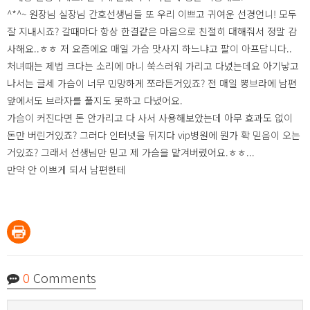
^*^~ 원장님 실장님 간호선생님들 또 우리 이쁘고 귀여운 선경언니! 모두
잘 지내시죠? 갈때마다 항상 한결같은 마음으로 친절히 대해줘서 정말 감
사해요..ㅎㅎ 저 요즘에요 매일 가슴 맛사지 하느냐고 팔이 아프답니다..
처녀때는 제법 크다는 소리에 마니 쑥스러워 가리고 다녔는데요 아기낳고
나서는 글세 가슴이 너무 민망하게 쪼라든거있죠? 전 매일 뽕브라에 남편
앞에서도 브라자를 풀지도 못하고 다녔어요.
가슴이 커진다면 돈 안가리고 다 사서 사용해보았는데 아무 효과도 없이
돈만 버린거있죠? 그러다 인터넷을 뒤지다 vip병원에 뭔가 확 믿음이 오는
거있죠? 그래서 선생님만 믿고 제 가슴을 맡겨버렸어요.ㅎㅎ...
만약 안 이쁘게 되서 남편한테
0
Comments