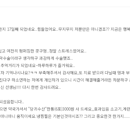
지 17일째 되었네요..힘들었어요..무지무지 저뿐만은 아니겠죠?? 지금은 행
고 여전히 펑퍼짐한 콧구멍..정말 스트레스였어요..
막수술이라구 생각하구 과감하게 수술했죠..
추억거리가 되었네요~하루하루가 즐거워요..
 기억나시나요?ㅋㅋ 부축해주셔서 감사해요,또 치료 받으러 다닐때 멍과 부기가
진다구 하소연하는 저에게 개인차가 있으니 시간이 해결해줄거라든 차분하구 꼼
선생님!!!! 다시 한번 감사드려요..
되셨음합니다..
으면 약국가셔서 "당귀수산"한통(6포)3000원 사 드세요,,효과있음 소고기,
마니마니 움직이세요.냉찜찔은 기본인것아시죠?? 그리고 중요한것 한가지....