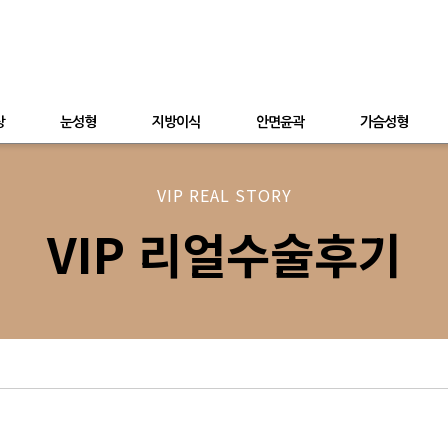
상
눈성형
지방이식
안면윤곽
가슴성형
VIP REAL STORY
VIP 리얼수술후기