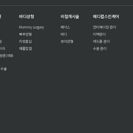
형
바디성형
비절개시술
메디컬스킨케어
Mommy surgery
페이스
안티에이징 관리
복부성형
바디
미백관리
팅
지방흡입
쁘띠성형
여드름 관리
이식
애플힙업
수분 관리
방증(여유
 수술