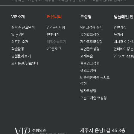
VIP소개
커뮤니티
코성형
딥플레인 
철학과 진료원칙
VIP 공지사항
VIP 코성형 철학
안면거상
Why VIP
전후사진
유형별코성형
목거상
의료진 소개
리얼수술후기
자가조직코성형
내시경 이마 
학술활동
VIP블로그
늑연골코성형
안티에이징 
병원둘러보기
코재수술
VIP Anti-agi
오시는길/진료안내
돌출입코성형
셀럽코성형
비중격만곡증 동시코
성형
남자코성형
구순구개열 코성형
제주시 은남1길 46 3층