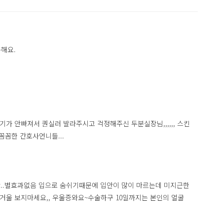
복해요.
 안빠져서 퀀실러 발라주시고 걱정해주신 두분실장님,,,,,, 스킨
꼼한 간호사언니들...
계란..별효과없음 입으로 숨쉬기때문에 입안이 많이 마르는데 미지근한
.거울 보지마세요,, 우울증와요~수술하구 10일까지는 본인의 얼굴