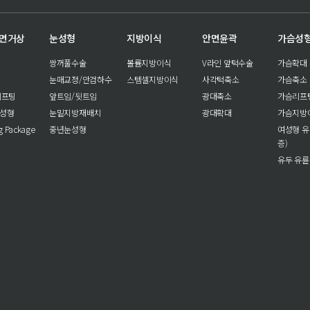
안면거상
눈성형
지방이식
안면윤곽
가슴성
쌍꺼풀수술
볼륨지방이식
V라인 앞턱수술
가슴확대
눈매교정/안검하수
스템셀지방이식
사각턱축소
가슴축소
리프팅
앞트임/뒷트임
광대축소
가슴리프
눈성형
눈밑지방재배치
광대확대
가슴지방
ng Package
중년눈성형
여성형 유
증)
유두 유륜