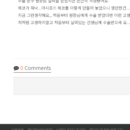
수술 받구 원장님 실력을 믿었지만 은근히 걱정됐어요.
제코가 워낙...아시죠!!! 제코를 이렇게 만들어 놓았으니 웬만한건.
지금 그런생각해요,, 처음부터 원장님에게 수술 받았다면 이런 고
저처럼 고생하지말고 처음부터 실력있는 선생님께 수술받으세 요...
0
Comments
이용약관
개인정보처리방침
이메일 무단수집거부
책임의 한계와 법적고지