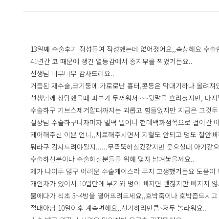
13일째 수술후기 정성들여 작성했는데 없어졌어요,,속상해요 수술한
41년간 코 때문에 생긴 열등감에서 종지부를 찍었거든요..
선생님 너무너무 감사드려요..
거듭된 재수술,코기둥에 가로로난 흉터,콧등은 막대기하나 올려져있
선생님께 상담했을때 피부가 두꺼워서~~~뒷말을 흐리셨지만, 마지
수술하구 기브스제거할때까지는 괴롭고 힘들었지만 지금은 그것두 
실장님 수술하구나자마자 벌떡 일어나 현대백화점쪽으로 걸어간 여자
케어해주신 이쁜 언니,,치료해주시면서 지혈도 안되고 멍도 잘안빠
뭐라구 감사드려야될지......무뚝뚝하실겄같지만 웃으실때 아기같으신 
수술하신분이나 수술하실분들을 위해 몇자 남겨놓을께요..
제가 나이두 많구 어려운 수술케이스라 무지 고생했거든요 도움이 
개인차가 있어서 10일만에 부기와 멍이 빠지면 괜찮지만 빠지지 않
물에다가 식초 3~4방울 떨어뜨려드세요,,호박죽이나 호박즙드시고 
절대아님 10일이후 계속변해요,,신기하리만큼~저두 놀라워요..