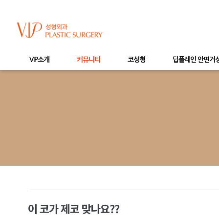
VIP소개
커뮤니티
코성형
딥플레인 안면거
이 코가 제코 맞나요??