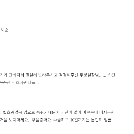
복해요.
 안빠져서 퀀실러 발라주시고 걱정해주신 두분실장님,,,,,, 스킨
꼼한 간호사언니들...
계란..별효과없음 입으로 숨쉬기때문에 입안이 많이 마르는데 미지근한
.거울 보지마세요,, 우울증와요~수술하구 10일까지는 본인의 얼굴