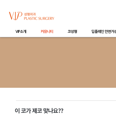
VIP소개
커뮤니티
코성형
딥플레인 안면거
이 코가 제코 맞나요??