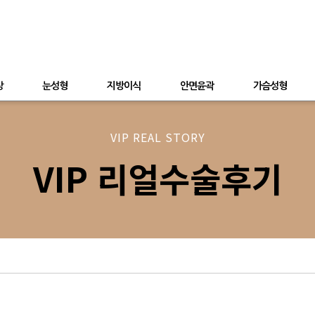
상
눈성형
지방이식
안면윤곽
가슴성형
VIP REAL STORY
VIP 리얼수술후기