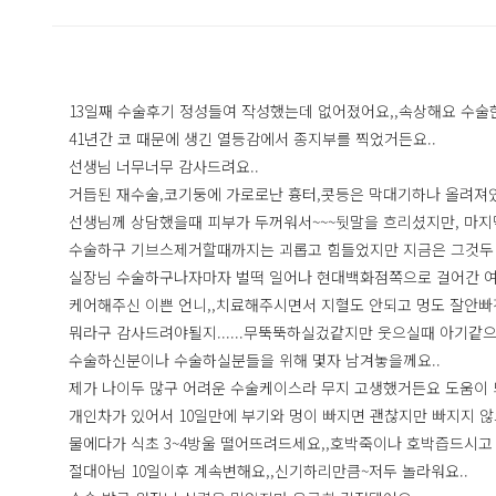
13일째 수술후기 정성들여 작성했는데 없어졌어요,,속상해요 수술한
41년간 코 때문에 생긴 열등감에서 종지부를 찍었거든요..
선생님 너무너무 감사드려요..
거듭된 재수술,코기둥에 가로로난 흉터,콧등은 막대기하나 올려져있
선생님께 상담했을때 피부가 두꺼워서~~~뒷말을 흐리셨지만, 마지
수술하구 기브스제거할때까지는 괴롭고 힘들었지만 지금은 그것두 
실장님 수술하구나자마자 벌떡 일어나 현대백화점쪽으로 걸어간 여자
케어해주신 이쁜 언니,,치료해주시면서 지혈도 안되고 멍도 잘안빠
뭐라구 감사드려야될지......무뚝뚝하실겄같지만 웃으실때 아기같으신 
수술하신분이나 수술하실분들을 위해 몇자 남겨놓을께요..
제가 나이두 많구 어려운 수술케이스라 무지 고생했거든요 도움이 
개인차가 있어서 10일만에 부기와 멍이 빠지면 괜찮지만 빠지지 않
물에다가 식초 3~4방울 떨어뜨려드세요,,호박죽이나 호박즙드시고 
절대아님 10일이후 계속변해요,,신기하리만큼~저두 놀라워요..