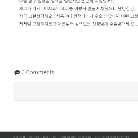
수술 받구 원장님 실력을 믿었지만 은근히 걱정됐어요.
제코가 워낙...아시죠!!! 제코를 이렇게 만들어 놓았으니 웬만한건.
지금 그런생각해요,, 처음부터 원장님에게 수술 받았다면 이런 고
저처럼 고생하지말고 처음부터 실력있는 선생님께 수술받으세 요...
0
Comments
이용약관
개인정보처리방침
이메일 무단수집거부
책임의 한계와 법적고지