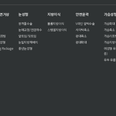
안면거상
눈성형
지방이식
안면윤곽
가슴성
쌍꺼풀수술
볼륨지방이식
V라인 앞턱수술
가슴확대
눈매교정/안검하수
스템셀지방이식
사각턱축소
가슴축소
리프팅
앞트임/뒷트임
광대축소
가슴리프
눈성형
눈밑지방재배치
광대확대
가슴지방
ng Package
중년눈성형
여성형 유
증)
유두 유륜