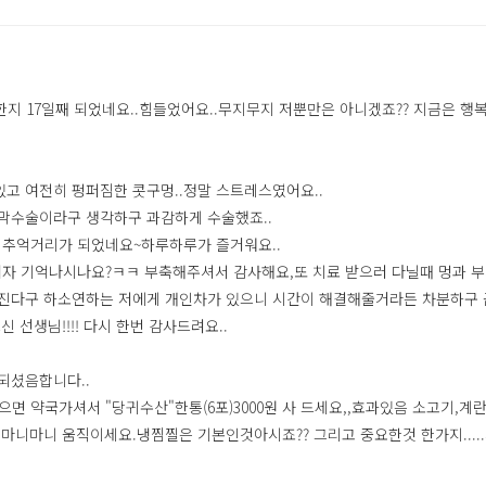
지 17일째 되었네요..힘들었어요..무지무지 저뿐만은 아니겠죠?? 지금은 행
고 여전히 펑퍼짐한 콧구멍..정말 스트레스였어요..
막수술이라구 생각하구 과감하게 수술했죠..
추억거리가 되었네요~하루하루가 즐거워요..
 기억나시나요?ㅋㅋ 부축해주셔서 감사해요,또 치료 받으러 다닐때 멍과 부기가
진다구 하소연하는 저에게 개인차가 있으니 시간이 해결해줄거라든 차분하구 꼼
선생님!!!! 다시 한번 감사드려요..
되셨음합니다..
으면 약국가셔서 "당귀수산"한통(6포)3000원 사 드세요,,효과있음 소고기,
마니마니 움직이세요.냉찜찔은 기본인것아시죠?? 그리고 중요한것 한가지....