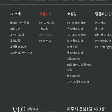
VIP소개
커뮤니티
코성형
딥플레인 
철학과 진료원칙
VIP 공지사항
VIP 코성형 철학
안면거상
Why VIP
전후사진
유형별코성형
목거상
의료진 소개
리얼수술후기
자가조직코성형
내시경 이마 
학술활동
VIP블로그
늑연골코성형
안티에이징 
병원둘러보기
코재수술
VIP Anti-agi
오시는길/진료안내
돌출입코성형
셀럽코성형
비중격만곡증 동시코
성형
남자코성형
구순구개열 코성형
제주시 은남1길 46 3층