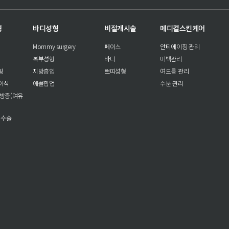
형
바디성형
비절개시술
메디컬스킨케어
Mommy surgery
페이스
안티에이징 관리
복부성형
바디
미백관리
팅
지방흡입
쁘띠성형
여드름 관리
이식
애플힙업
수분 관리
방증(여유
 수술