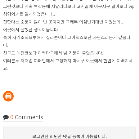
그런것보다 계속 부작용에 시달리다보니 고민끝에 이곳저곳 알아보다 vip
성형외과를 알게되었읍니다..
잘한다는 소문이 많이 난 곳이지만 그래두 의심반기대반 이었는데..
이곳에서 잘했단 생각이듭니다..
특히 자기조직으루해서 실리콘이나 고어텍스보단 자연스러운거 같읍니
다..
친구도 예전코보다 이쁘다구해서 넘 기분이 좋았읍니다..
여러분두 저처럼 여러번해서 고생하지 마시구 이곳에서 한번에 이뻐지세
요..
0
Comments
로그인한 회원만 댓글 등록이 가능합니다.