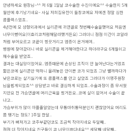
안녕하세요 원장님~^^ 저 6월 1일날 코수술한 수진이에요^^ 수술한지 5개
월만에 후기남기네요~ 사실 저희집유전이 들창코에요 저에겐 정말 심한
콤플렉스였죠..
4년전에 모 성형외과에서 실리콘에 귀연골로 첫번째수술을했어요 처음엔
너무이뻤어요(이효리코처럼해달라했거든요) 그러더니 점점 미간이 코알라
처럼 부어오르고 코끝이 찡끗거리고 염증이 온거에여..
병원에 찾아갔더니 바로 실리콘을 제거해야한다고 하더라구요 6개월쉬고
재수술을 받았죠..
결과는 대실망이었어요..염증때문에 손상된 조직이 안 늘어난다는거였죠
짧은코에 실리콘만 떡하니 올려놓은 안이쁜 코가 되었죠 그냥 뺄까하다가
낮은코로는 살기싫기에 또 콤플렉스를 안고 살았죠 그러다가 이명주원장
님을뵙게되었죠^^ 상담받고 바로 결심하게 되었죠..수술과정이 좀 무서웠
지만요 전 가슴연골에 머리근육을 썼거든요..코에 살이 없어서 수술이 끝
나고..
가슴부위가 많이 아플줄알았는데 무통마취통덕분인지 괜찮았어요 머리도
쫌 땡기는 정도? 1주일 한달..
부기가 빠져가고 코주부같던코도 조금씩 작아지네요 두달째..
점점 더 작아지네요 친구들이 코 너무이쁘다네요^^ 세달째 네달째..