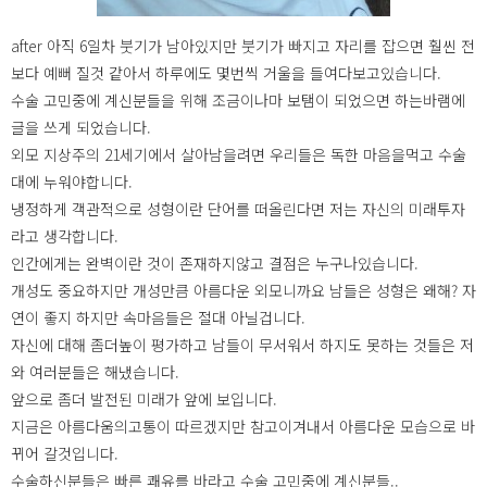
after 아직 6일차 붓기가 남아있지만 붓기가 빠지고 자리를 잡으면 훨씬 전
보다 예뻐 질것 같아서 하루에도 몇번씩 거울을 들여다보고있습니다.
수술 고민중에 계신분들을 위해 조금이나마 보탬이 되었으면 하는바램에
글을 쓰게 되었습니다.
외모 지상주의 21세기에서 살아남을려면 우리들은 독한 마음을먹고 수술
대에 누워야합니다.
냉정하게 객관적으로 성형이란 단어를 떠올린다면 저는 자신의 미래투자
라고 생각합니다.
인간에게는 완벽이란 것이 존재하지않고 결점은 누구나있습니다.
개성도 중요하지만 개성만큼 아름다운 외모니까요 남들은 성형은 왜해? 자
연이 좋지 하지만 속마음들은 절대 아닐겁니다.
자신에 대해 좀더높이 평가하고 남들이 무서워서 하지도 못하는 것들은 저
와 여러분들은 해냈습니다.
앞으로 좀더 발전된 미래가 앞에 보입니다.
지금은 아름다움의고통이 따르겠지만 참고이겨내서 아름다운 모습으로 바
뀌어 갈것입니다.
수술하신분들은 빠른 쾌유를 바라고 수술 고민중에 계신분들..