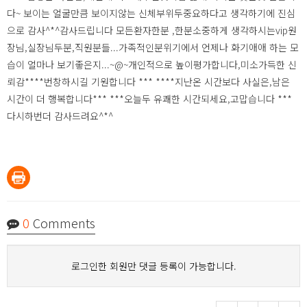
다~ 보이는 얼굴만큼 보이지않는 신체부위두중요하다고 생각하기에 진심
으로 감사^*^감사드립니다 모든환자한분 ,한분소중하게 생각하시는vip원
장님,실장님두분,직원분들...가족적인분위기에서 언제나 화기애애 하는 모
습이 얼마나 보기좋은지...~@~개인적으로 높이평가합니다,미소가득한 신
뢰감****번창하시길 기원합니다 *** ****지난온 시간보다 사실은,남은
시간이 더 행복합니다*** ***오늘두 유쾌한 시간되세요,고맙습니다 ***
다시하번더 감사드려요^*^
0
Comments
로그인한 회원만 댓글 등록이 가능합니다.