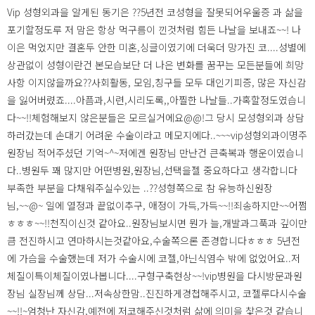
Vip 성형외과을 알게된 동기은 ??5년전 코성형을 잘못되어우울증 과 삶을
포기할정도루 저 맘은 항상 먹구름이 낀것처럼 힘든 나날을 보내죠~~! 나
이은 먹었지만 결혼두 안한 미혼,싱글이였기에 더욱더 망가진 코....성별에
상관없이 성형이란건 본모습보단 더 나은 변화를 꿈꾸는 모든분들에 희망
사항 이지않을까요??사회활동, 모임,칭구들 모두 대인기피증, 많은 자신감
을 잃어버렸죠....아픔과,시련,시리도록,,아찔한 나날들..가혹할정도였습니
다~~!!체험해보지 않은분들은 모르실거에요@@!그 당시 모성형외과 상담
하러갔는데 손대기 어려운 수술이라고 메모지에다..~~~vip성형외과이명주
원장님 적어주셨던 기억~^~저에겐 원장님 만난건 큰축복과 행운이였습니
다..병원두 꽤 많지만 어떤병원,원장님,선택을젤 중요하다고 생각합니다
부족한 부분을 다채워주실수있는 ..??성형쪽으로 참 유능하신원장
님,~~@~ 일에 열정과 끝없이추구, 애정이 가득,가득~~!!죄송하지만~~어쩜
ㅎㅎㅎ~~!!천직이신것 같아요..원장님보시면 뭔가 늘,개발과그푹과 깊이만
큼 전진하시고 연마하시는것같아요,수술쪽으론 존경합니다ㅎㅎㅎ 5년전
에 가슴을 수술했는데 저가 수술시에 코젤,아닌식염수 밖에 없었어요..저
체질이특이체질이였나봅니다....구형구축현상~~!vip병원을 다시방문과원
장님 실장님께 상담...저속상한맘..진진하게경첩해주시고, 코젤루다시수술
~~!!~엄청난 자신감,예전에 저코해주신것처럼 삶에 의미을 찿은것 같습니