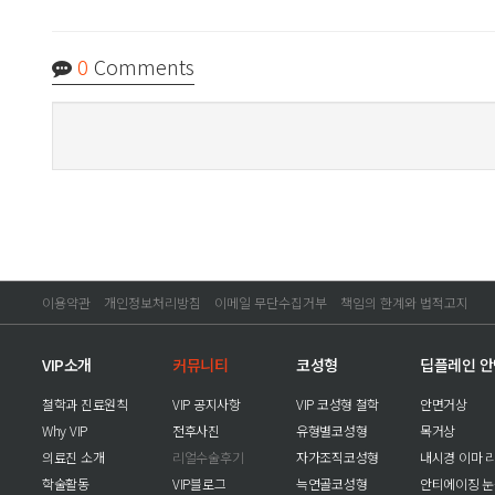
0
Comments
이용약관
개인정보처리방침
이메일 무단수집거부
책임의 한계와 법적고지
VIP소개
커뮤니티
코성형
딥플레인 
철학과 진료원칙
VIP 공지사항
VIP 코성형 철학
안면거상
Why VIP
전후사진
유형별코성형
목거상
의료진 소개
리얼수술후기
자가조직코성형
내시경 이마 
학술활동
VIP블로그
늑연골코성형
안티에이징 