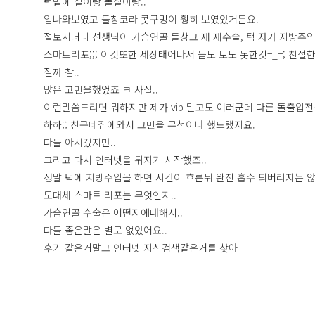
턱밑에 살이랑 볼살이랑..
입나와보였고 들창코라 콧구멍이 훵히 보였었거든요.
절보시더니 선생님이 가슴연골 들창고 재 재수술, 턱 자가 지방주입
스마트리포;;; 이것또한 세상태어나서 듣도 보도 못한것=_=; 친절
질까 참..
많은 고민을했었죠 ㅋ 사실..
이런말씀드리면 뭐하지만 제가 vip 말고도 여러군데 다른 돌출입
하하;; 친구네집에와서 고민을 무척이나 했드랬지요.
다들 아시겠지만..
그리고 다시 인터넷을 뒤지기 시작했죠..
정말 턱에 지방주입을 하면 시간이 흐른뒤 완전 흡수 되버리지는 않
도대체 스마트 리포는 무엇인지..
가슴연골 수술은 어떤지에대해서..
다들 좋은말은 별로 없었어요..
후기 같은거말고 인터넷 지식검색같은거를 찾아