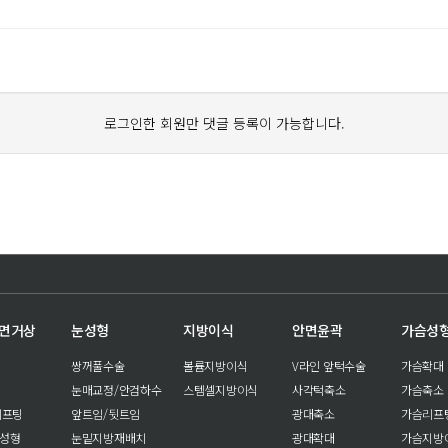
로그인한 회원만 댓글 등록이 가능합니다.
안면거상
눈성형
지방이식
안면윤곽
가슴성
쌍꺼풀수술
볼륨지방이식
V라인 앞턱수술
가슴확대
눈매교정/안검하수
스템셀지방이식
사각턱축소
가슴축소
리프팅
앞트임/뒷트임
광대축소
가슴리프
눈성형
눈밑지방재배치
광대확대
가슴지방