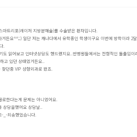
 스마트리포(레이저 지방분해술)를 수술받은 환자입니다.
든요^^;;) 일단 저는 캐나다에서 유학중인 학생이구요 이번에 방학이라 2달
다.
후기도 읽어보고 인터넷상담도 했드랬지요..딴병원들에서는 전형적인 돌출입이
하고 있던 상태였거든요..
찾던중 VIP 성형외과로 왔죠.
연골로한다는게 문제는 아니였어요.
 상담을했어요 상담날..
-_-죄송했었습니다.