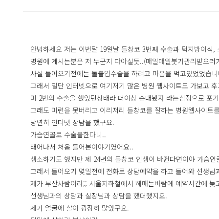
안녕하세요 저는 이번달 19일날 들창코 3번째 수술과 턱지방이식,
병원에 계시는분은 저 누군지 다아실듯..(매일매일붓기관리받으러가거
사실 들어오기전에는 돌출입수술을 하려고 마음을 먹고있었었습니
그래서 일단 인터넷으로 여기저기 많은 병원 웹사이트도 가보고 
미 2번의 수술을 했었던상태라 더이상 손대봤자 라는심정으로 포기
그래도 미련을 못버리고 이리저리 들창코를 잘하는 병원웹사이트를 
당연히 인터넷 상담을 했구요.
가슴연골로 수술을한다니..
태어나서 처음 들어본이야기였어요..
생소하기도 했지만 제 24년의 들창코 인생이 바뀐다면이야 가슴
그래서 들어오기 몇일전에 전화로 상담예약을 하고 들어와 선생님과
제가 부산사람이라;; 서울지하철에서 헤매는바람에 예약시간에 늦고
선생님과의 상담과 실장님과 상담을 했더랬지요.
제가 얼굴에 살이 굉장히 많았구요.