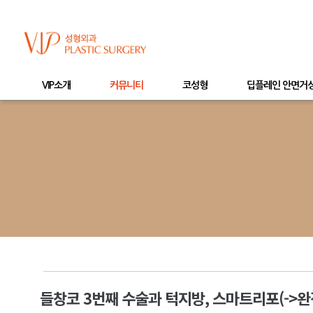
VIP소개
커뮤니티
코성형
딥플레인 안면거
들창코 3번째 수술과 턱지방, 스마트리포(->완