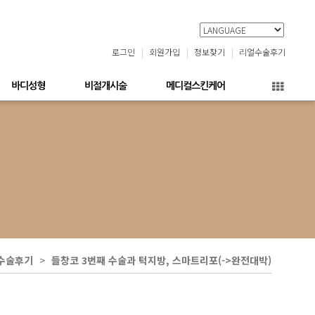
로그인
회원가입
정보찾기
리얼수술후기
바디성형
비절개시술
메디컬스킨케어
수술후기
들창코 3번째 수술과 턱지방, 스마트리포(->완전대박)