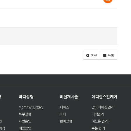
이전
목록
형
바디성형
비절개시술
메디컬스킨케어
Mommy surgery
페이스
안티에이징 관리
복부성형
바디
미백관리
팅
지방흡입
쁘띠성형
여드름 관리
이식
애플힙업
수분 관리