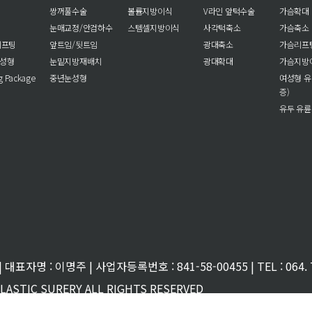
쌍꺼풀수술
볼륨지방이식
V라인 앞턱수술
가슴확대
눈매교정/안검하수
스템셀지방이식
사각턱축소
가슴축소
리프팅
앞트임/뒷트임
광대축소
가슴리프
눈성형
눈밑지방재배치
광대확대
가슴지방
ng Package
중년눈성형
여성형 유
증)
유두 유륜
대표자명 : 이명주 | 사업자등록번호 : 841-58-00455 | TEL : 064. 7
PLASTIC SURERY ALL RIGHTS RESERVED