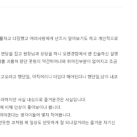
 풀자고 다짐했고 여러사람에게 넌즈시 알아보기도 하고 개인적으로
 면담을 잡고 원장님과 상담을 하니 오랜경험에서 밴 진솔하신 설명
 저를 괴롭혀 왔던 콧등의 약간튀어나와 휘어진부분이 없어지고 조금
맞고오라고 했던일, 아직어리니 더있다 해야된다니 했던일,남이 내코
머라하지만 사실 내심으로 즐거운것은 사실입니다.
전에 비해 인상이 좋아보이나 봅니다.
드려야겠다는 생각이들어 몇자 적어봅니다.
반듯한 코처럼 제 일상도 반듯하게 잘 되나갈거라는 즐거운 자기신