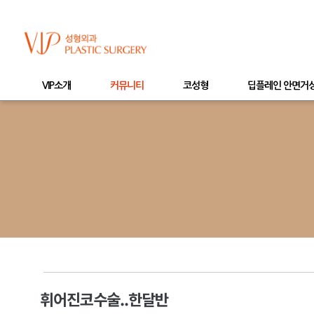
VIP소개
커뮤니티
코성형
딥플레인 안면거
휘어진코수술..한달반