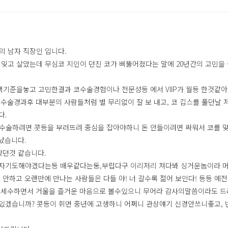
의 남자 직장인 입니다.
잊고 살았는데 무심코 지인이 던진 코가 삐뚤어졌다는 말에 20년간의 고민을
기준을놓고 고민한결과 코수술경험이나 전문성등 에서 VIIP가 월등 한것같아
 수술경과후 대부분의 사람들처럼 별 무리없이 잘 보 내고, 코 깁스를 풀던날
다.
 수술하려면 콧등을 부러뜨려 중심을 잡아야하니 돈 안들이려면 싸워서 코를 
났습니다.
봤던것 같습니다.
 자기도해야겠다는등 배우같다는둥,부럽다구 이리저리 쳐다봐 싱거운놈이라 
 안하고 오랜만에 만나는 사람들은 다들 야! 너 갈수록 젊어 보인다! 등등 예
일 세수하면서 거울을 즐거운 마음으로 볼수있으니 무어라 감사의말씀이라도 
있겠습니까? 콧등이 휘면 중년에 고생하니 어쩌니 관상얘기 신경안쓰니좋고, 