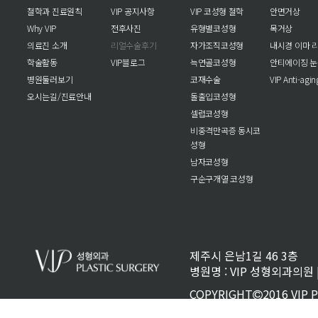
철학과 진료원칙
VIP 공지사항
VIP 코성형 철학
안면거상
Why VIP
전후사진
유형별코성형
목거상
의료진 소개
리얼수술후기
자가조직코성형
내시경 이마 
학술활동
VIP블로그
늑연골코성형
안티에이징 
병원둘러보기
코재수술
VIP Anti-agi
오시는길/진료안내
돌출입코성형
셀럽코성형
비중격만곡증 동시코
성형
남자코성형
구순구개열 코성형
제주시 은남1길 46 3층
병원명 : VIP 성형외과의원 | 
COPYRIGHT
2016 VIP 