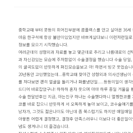
중학교때 부터 콧등의 휘어진부분에 콤플렉스를 안고 살아온 36세 
마음 한구석에 항상 불만이있었지만 바쁘게살다보니 이런저런일로 
정보를 모으기 시작했습니다.
여러군데의 성형외과 자료를 놓고 몇군데로 추리고 나름대로의 선택
과 자신감있는 모습에 주저함없이 수술결정을 했습니다 수술 당일,
의 굴곡도없이 반듯하게 펴진모습을보고 아! 하면서 빙긋 웃었습니
20년동안 고민했었는데...중학교때 찾아간 성형외과 의사선생님이
를 쳐다보면 괜히 얼굴을 돌리거나 화를냈던일.....등등의일이 생각
드디어 바로잡았구나! 하하하 혼자 웃으며 아마 하루 종일 거울을 
수술 한달반후인 지금, 아는친구 하나는 수술했다하니 멀쩡한코를
코를 바로 잡으니 반듯하게 서 오똑하게 높아 보이고, 코수술얘기를
남자가, 그것도 젊은나이도 아닌데 좀 쑥스럽기도 하지만 매일매
아뭏튼 어렵게 결정했고, 결정후 만족스러우니 이보다 더 좋은일이
념도 생겨나니 더 즐겁습니다.