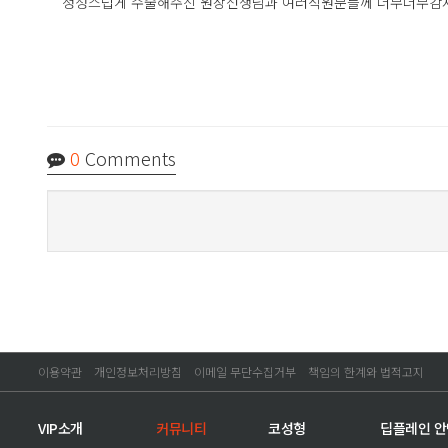
정성스럽게 수술해주신 원장선생님과 여러직원분들께 너무너무감
0
Comments
이용약관
개인정보처리방침
이메일 무단수집거부
책임의 한계와 법적고지
VIP소개
커뮤니티
코성형
딥플레인 