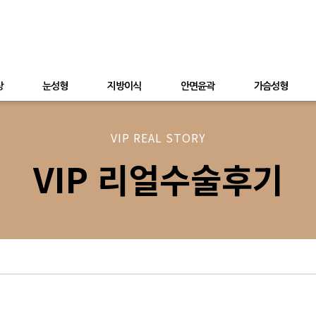
상
눈성형
지방이식
안면윤곽
가슴성형
VIP REAL STORY
VIP 리얼수술후기