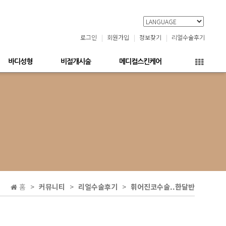
로그인
회원가입
정보찾기
리얼수술후기
바디성형
비절개시술
메디컬스킨케어
홈
커뮤니티
리얼수술후기
휘어진코수술..한달반