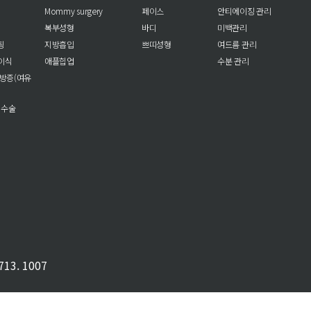
Mommy surgery
페이스
안티에이징 관리
복부성형
바디
미백관리
팅
지방흡입
쁘띠성형
여드름 관리
이식
애플힙업
수분 관리
방증(여유
 수술
13. 1007