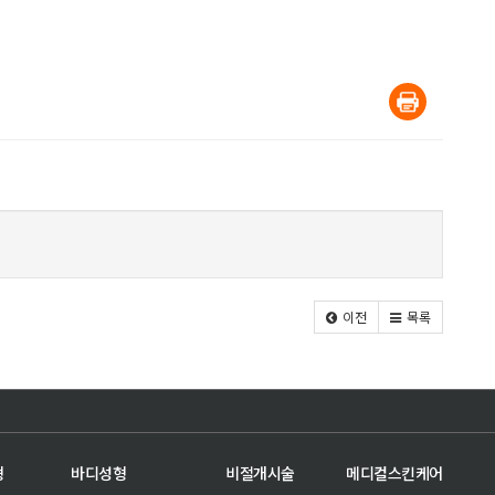
이전
목록
형
바디성형
비절개시술
메디컬스킨케어