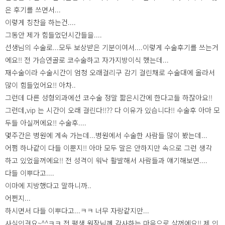
은 후기를 쓰면서...
이렇게 칭찬을 하는건....
그동안 제가 힘들었던시간들을....
선생님의 수술로...모두 보상받은 기분이여서....이렇게 수술후기를 쓰는거
에요!! 전 가슴연골로 코수술하고 자가지방이식 했는데...
재수술이라 수술시간이 엄청 오래걸리구 감기 걸린채로 수술대에 올라서
많이 힘들었어요!! 아차..
그런데 다른 성형외과에선 코수술 정말 짧은시간에 한다고들 하잖아요!!
그런데,vip 는 시간이 오래 걸린다!!?? 다 이유가 있습니다!! 수술후 아마 모
두들 아실꺼에요!! 수술후....
몇주간은 병원에 계속 가는데...병원에서 수술한 사람들 많이 봤는데...
어쩜 하나같이 다들 이뿐지!! 아마 모두 말은 안하지만 속으로 그런 생각
하고 있었을꺼에요!! 전 성격이 워낙 활발해서 사람들과 얘기해보면....
다들 이뿌다고....
이마에 지방했다고 말하니까..
어쩐지...
하시면서 다들 이뿌다고...ㅋㅋ 너무 자랑같지만...
사실인걸요~^^ㅋㅋ 전 평생 원장님께 감사하는 마음으로 살꺼에요!! 제 인