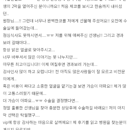
생의 2막을 열어주신 분이니까요!! 처음 제코를 보시고 한숨까지 내쉬셨
던..
원장님....!! 그런데 너무나 완벽한코를 저에게 선물해 주셨어요!! 오전에 수
술실에 들어갔는데...
점심식사도 못하시면서....ㅠㅠ 저를 위해 애써주신 선생님!! 그리고 경과
보러 갈때마다...
항상 밝은 얼굴로 맞아주시고...
너무 바뿌셔서 많은 이야기는 못 나누지만....
아무튼 최고이십니다!! 이제 며칠후면 경과보러 가는데...
감사인사 많이 하고 오렵니다!! 전 아직도 많은사람들이 잘 모르고 비전문
의에게..
혹은 비용이 싸다고 소중한 얼굴을 맡기는걸 보면 가슴이 아파요!! 제가 많
이 고통스러웠기 때문에...
더 가슴이 아파요...ㅠㅠ 수술을 결정했다면...
정말 훌륭한 선생님을 찾아 충분한 상담후에 수술하길 바래요!! 저의 마지
막 선택은 탁월했구....
vip에 항상 감사하는 마음으로 살꺼에요!! 제 후기를 읽고 병원을 찾는분이
계실지 모르지만...