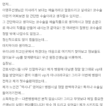
먼저...
이명주선생님은 의사라기 보다는 예술가라고 말씀드리고 싶네요!! 코수술
이란거 어찌보면 참 간단한 수술이라고 생각할수 있지만...
그 간단하다고 생각되는 코수술을 예술작품으로 생각하시고 정말 손끝으
로 하나의 작품을 만들어 내시는것 같아요!! 전 여러번의 잘못된 코수술로
정말 밖에 나갈수도 없었고...
정신적으로도 많이 힘들었는데....
마지막이라 생각하고....
우리나라 최고인곳에서 하겠다는 마음으로 여기저기 찾아보고 정보들도
많이보구 vip를 찾게됐어요!! 우선 원장선생님을 비롯하여..
실장님...
간호사언니들 너무 친절하구요!! 제가 병원에 다닐땐 정말 말그대로 vip대
접을 받았어요!! 괜히 이름이 vip가 아니더라구요!! 그리구 이번에 병원이
전하고 제가 첫수술환자였는데...
제가 느낀건 "역시나" 였어요!! 병원시설 정말 완벽하구요!! 특히나 수술실
들어가기전에....
소독하는곳~~ 다른병원에선 본적 없습니다!! 그리고 무엇보다 제일 중요한
선생님의 실력!! 원더풀입니다!! 박수 쳐 드리고 싶어요!! 제가 시키지도 않